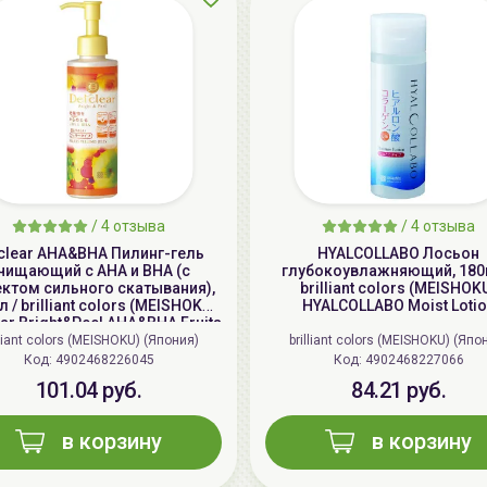
/
4 отзыва
/
4 отзыва
clear AHA&BHA Пилинг-гель
HYALCOLLABO Лосьон
чищающий с AHA и BHA (с
глубокоувлажняющий, 180
ктом сильного скатывания),
brilliant colors (MEISHOK
 / brilliant colors (MEISHOKU)
HYALCOLLABO Moist Loti
ear Bright&Peel AHA&BHA Fruits
Peeling Jelly
lliant colors (MEISHOKU) (Япония)
brilliant colors (MEISHOKU) (Япо
Код: 4902468226045
Код: 4902468227066
101.04 руб.
84.21 руб.
в корзину
в корзину