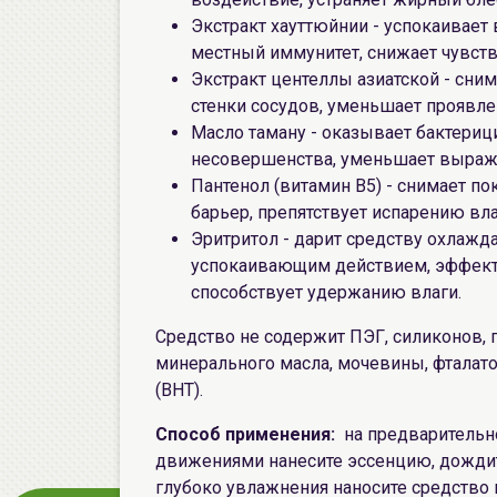
Экстракт хауттюйнии - успокаивает
местный иммунитет, снижает чувст
Экстракт центеллы азиатской - сни
стенки сосудов, уменьшает проявле
Масло таману - оказывает бактериц
несовершенства, уменьшает выраже
Пантенол (витамин B5) - снимает п
барьер, препятствует испарению вл
Эритритол - дарит средству охлаж
успокаивающим действием, эффекти
способствует удержанию влаги.
Средство не содержит ПЭГ, силиконов, 
минерального масла, мочевины, фталато
(BHT).
Способ применения:
на предваритель
движениями нанесите эссенцию, дождит
глубоко увлажнения наносите средство