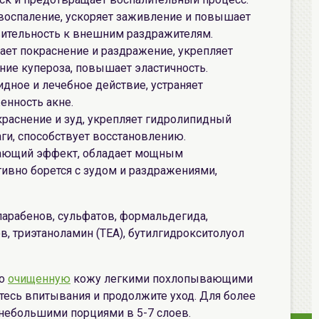
 воспаление, ускоряет заживление и повышает
вительность к внешним раздражителям.
мает покраснение и раздражение, укрепляет
ние купероза, повышает эластичность.
идное и лечебное действие, устраняет
нность акне.
окраснение и зуд, укрепляет гидролипидный
аги, способствует восстановлению.
дающий эффект, обладает мощным
вно борется с зудом и раздражениями,
парабенов, сульфатов, формальдегида,
в, триэтаноламин (TEA), бутилгидрокситолуол
но
очищенную
кожу легкими похлопывающими
есь впитывания и продолжите уход. Для более
 небольшими порциями в 5-7 слоев.