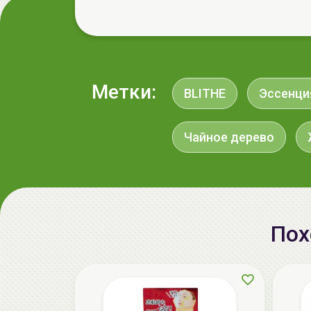
Метки:
BLITHE
Эссенци
Чайное дерево
Пох