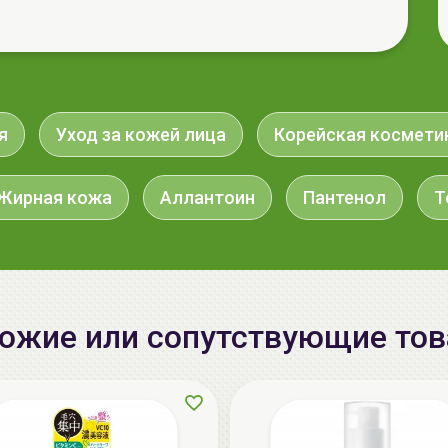
я
Уход за кожей лица
Корейская космети
Жирная кожа
Аллантоин
Пантенол
Т
ожие или сопутствующие то