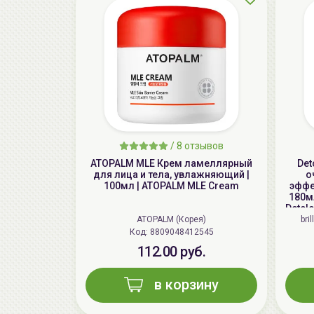
/
8 отзывов
ATOPALM MLE Крем ламеллярный
Det
для лица и тела, увлажняющий |
о
100мл | ATOPALM MLE Cream
эффе
180мл
Detcl
ATOPALM (Корея)
bri
Код: 8809048412545
112.00 руб.
в корзину