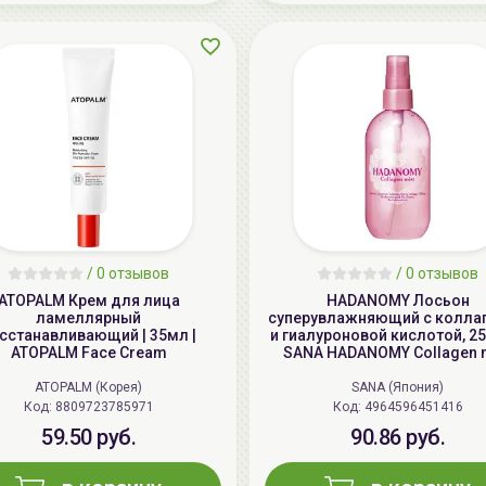
/
0 отзывов
/
0 отзывов
ATOPALM Крем для лица
HADANOMY Лосьон
ламеллярный
суперувлажняющий с колла
сстанавливающий | 35мл |
и гиалуроновой кислотой, 25
ATOPALM Face Cream
SANA HADANOMY Collagen 
ATOPALM (Корея)
SANA (Япония)
Код: 8809723785971
Код: 4964596451416
59.50 руб.
90.86 руб.