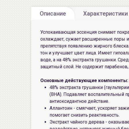
Описание
Характеристики
Успокаивающая эссенция снимает покра
охлаждает, сужает расширенные поры 
препятствуя появлению жирного блеска
тон и улучшает цвет лица. Имеет гипоа
воде, а на 48% экстракта грушанки. Сре
защитный слой. Не содержит парабенов,
Основные действующие компоненты:
48% экстракта грушанки (гаультери
(BHA). Подавляет воспалительный п
антиоксидантное действие.
Аллантоин - смягчает, ускоряет заж
помогает снизить реактивность.
Экстракт чайного дерева - оказыва
воздействие, устраняет жирный бле