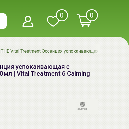
0
0
ITHE Vital Treatment Эссенция успокаивающая с экстрактами 6
сенция успокаивающая с
мл | Vital Treatment 6 Calming