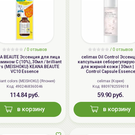
/
0 отзывов
/
0 отзывов
A BEAUTE Эссенция для лица
celimax Oil Control Эссен
мином С (10%), 30мл / brilliant
капсульная себорегулиру
rs (MEISHOKU) KEANA BEAUTE
для жирной кожи | 30мл | 
VC10 Essence
Control Capsule Essenc
lliant colors (MEISHOKU) (Япония)
celimax (Корея)
Код: 4902468360046
Код: 8809782559018
114.84 руб.
59.90 руб.
в корзину
в корзину