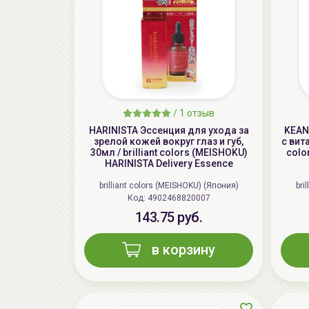
/
1 отзыв
HARINISTA Эссенция для ухода за
KEAN
зрелой кожей вокруг глаз и губ,
с вита
30мл / brilliant colors (MEISHOKU)
colo
HARINISTA Delivery Essence
brilliant colors (MEISHOKU) (Япония)
bri
Код: 4902468820007
143.75 руб.
в корзину