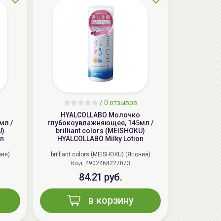
AiliCode Восстанавливающий крем-
/
0 отзывов
пилинг для лица, 50мл
HYALCOLLABO Молочко
24.90 руб.
49.95 руб.
-50%
мл /
глубокоувлажняющее, 145мл /
U)
brilliant colors (MEISHOKU)
on
HYALCOLLABO Milky Lotion
ния)
brilliant colors (MEISHOKU) (Япония)
Код: 4902468227073
84.21 руб.
в корзину