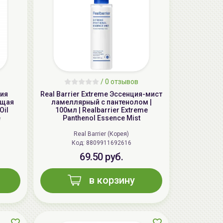
/
0 отзывов
ция
Real Barrier Extreme Эссенция-мист
ющая
ламеллярный с пантенолом |
Oil
100мл | Realbarrier Extreme
e
Panthenol Essence Mist
AiliCode Бальзам для волос
увлажняющий, 250мл
Real Barrier (Корея)
Код: 8809911692616
19.99 руб.
27.38 руб.
-26%
69.50 руб.
в корзину
aкция