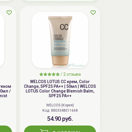
/
2 отзыва
WELCOS LOTUS СС крем, Color
геном
Change, SPF25 PA++ | 50мл | WELCOS
0мл /
LOTUS Color Change Blemish Balm,
mist
SPF25 PA++
WELCOS (Корея)
Код: 8803348011668
54.90 руб.