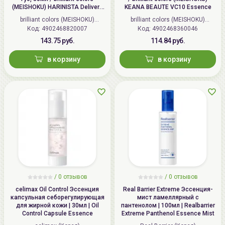
который очищает, осветляет, оказывает
(MEISHOKU) HARINISTA Delivery
KEANA BEAUTE VC10 Essence
антивозрастное действие, разглаживает, борется
Essence
brilliant colors (MEISHOKU)
brilliant colors (MEISHOKU)
с воспалением, регенерирует и отшелушивает,
Код: 4902468820007
(Япония)
Код: 4902468360046
(Япония)
не раздражая.
143.75 руб.
114.84 руб.
в корзину
в корзину
Средство имеет нейтральный pH 5.2.
Подходит для всех типов кожи.
Способ применения:
используйте продукт на этапе
перед нанесением
сыворотки
. Нажмите на дозатор
1-2 раза, чтобы извлечь достаточно средства.
Нанесите эссенцию на кожу, распределите и слегка
похлопайте кончиками пальцев, чтобы средство
впиталось. Избегайте попадания на нежную кожу
вокруг глаз и губ. Не смывайте. В дневное время
используйте
солнцезащитное средство
.
/
0 отзывов
/
0 отзывов
celimax Oil Control Эссенция
Real Barrier Extreme Эссенция-
капсульная себорегулирующая
мист ламеллярный с
для жирной кожи | 30мл | Oil
пантенолом | 100мл | Realbarrier
Control Capsule Essence
Extreme Panthenol Essence Mist