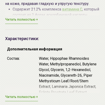
на коже, придавая гладкую и упругую текстуру.
Содержит 21.2% комплекса
витамина С
, который
состоит из 2 форм: аскорбиновой кислоты
Читать полностью +
(нестабильной формы) и этил-аскорбиновой
кислоты (стабильной жирорастворимой формы).
Витамин C осветляет пигментные пятна, придаёт
коже здоровый ровный тон, защищает от
Характеристики:
свободных радикалов и повышает выработку
коллагена, за счёт чего продлевает молодость и
Дополнительная информация
препятствует появлению морщин.
Состав:
Water, Hippophae Rhamnoides
Гидролат облепихи в составе является
Water, Methylpropanediol, Butylene
натуральным источником витаминов C, A и E,
Glycol, Glycerin, 1,2-Hexanediol,
благодаря чему усиливает антиоксидантное
Niacinamide, Glycereth-26, Piper
действие эссенции, а также тонизирует.
Methysticum Leaf/Root/Stem
Дополнительные действующие компоненты:
Extract, Laminaria Japonica Extract,
Ниацинамид
(витамин B3) - выравнивает общий
Eclipta Prostrata Leaf Extract,
Читать полностью +
тон, улучшает цвет лица, стимулирует выработку
Centella Asiatica Extract, Ficus
коллагена, осветляет, замедляет
Carica (Fig) Fruit Extract,