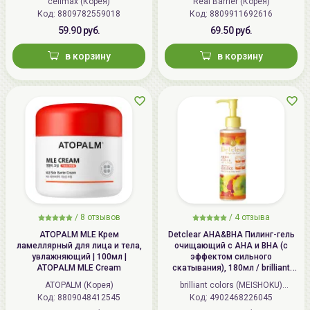
celimax (Корея)
Real Barrier (Корея)
Код: 8809782559018
Код: 8809911692616
59.90 руб.
69.50 руб.
в корзину
в корзину
/
8 отзывов
/
4 отзыва
ATOPALM MLE Крем
Detclear AHA&BHA Пилинг-гель
ламеллярный для лица и тела,
очищающий с AHA и BHA (с
увлажняющий | 100мл |
эффектом сильного
ATOPALM MLE Cream
скатывания), 180мл / brilliant
colors (MEISHOKU) Detclear
ATOPALM (Корея)
brilliant colors (MEISHOKU)
Bright&Peel AHA&BHA Fruits
Код: 8809048412545
Код: 4902468226045
(Япония)
Peeling Jelly