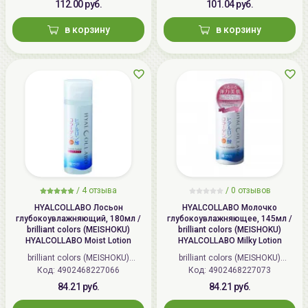
112.00 руб.
101.04 руб.
в корзину
в корзину
/
4 отзыва
/
0 отзывов
HYALCOLLABO Лосьон
HYALCOLLABO Молочко
глубокоувлажняющий, 180мл /
глубокоувлажняющее, 145мл /
brilliant colors (MEISHOKU)
brilliant colors (MEISHOKU)
HYALCOLLABO Moist Lotion
HYALCOLLABO Milky Lotion
brilliant colors (MEISHOKU)
brilliant colors (MEISHOKU)
Код: 4902468227066
(Япония)
Код: 4902468227073
(Япония)
84.21 руб.
84.21 руб.