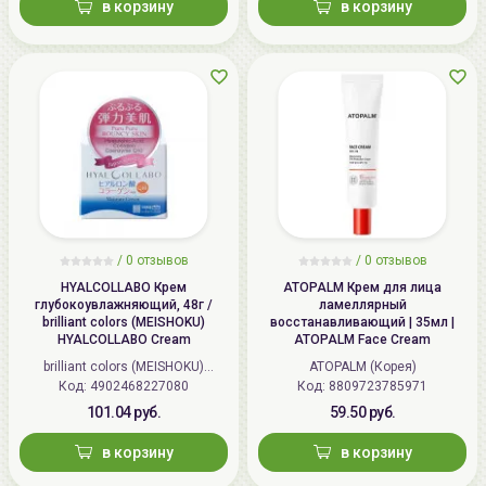
в корзину
в корзину
/
0 отзывов
/
0 отзывов
HYALCOLLABO Крем
ATOPALM Крем для лица
глубокоувлажняющий, 48г /
ламеллярный
brilliant colors (MEISHOKU)
восстанавливающий | 35мл |
HYALCOLLABO Cream
ATOPALM Face Cream
brilliant colors (MEISHOKU)
ATOPALM (Корея)
Код: 4902468227080
(Япония)
Код: 8809723785971
101.04 руб.
59.50 руб.
в корзину
в корзину