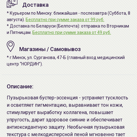
Доставка
* Курьером по Минску: ближайшая - послезавтра (Суббота, 8
августа).
Бесплатно при сумме заказа от 99 руб.
* Доставка по Беларуси (Белпочта): отправка по Вторникам
и Пятницам.
Бесплатно при сумме заказа от 49 руб.
Магазины / Самовывоз
* г.Минск, ул. Сурганова, 47-Б (главный вход медицинский
центр “НОРДИН”).
Описание:
Пузырьковая бустер-эссенция - устраняет тусклость
и осветляет пигментацию, выравнивает тон кожи,
стимулирует выработку коллагена, повышает
упругость, дарит здоровое сияние и обеспечивает
антиоксидантную защиту. Необычная пузырьковая
текстура с мелкодисперсной пеной мгновенно тает