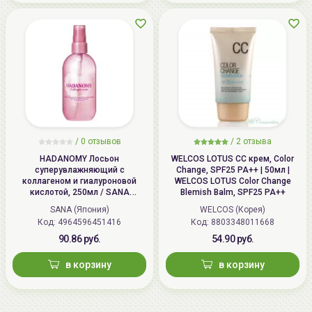
/
0 отзывов
/
2 отзыва
HADANOMY Лосьон
WELCOS LOTUS СС крем, Color
суперувлажняющий с
Change, SPF25 PA++ | 50мл |
коллагеном и гиалуроновой
WELCOS LOTUS Color Change
кислотой, 250мл / SANA
Blemish Balm, SPF25 PA++
HADANOMY Collagen mist
SANA (Япония)
WELCOS (Корея)
Код: 4964596451416
Код: 8803348011668
90.86 руб.
54.90 руб.
в корзину
в корзину