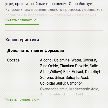
угри, прыщи, гнойные воспаления. Способствует
купированию воспалительного процесса, уменьшает
проявление последующих покраснений и шрамов.
Читать полностью +
Основные действующие компоненты:
Каламиновая пудра (118,750 ppm) стимулирует
восстановление целостности кожных покровов,
Характеристики:
препятствует действию раздражающих
факторов, успокаивает раздражения и
Дополнительная информация
воспаления, уменьшает отечность.
Состав:
Alcohol, Calamine, Water, Glycerin,
Оксид цинка (57,500 ppm) подсушивает и
Zinc Oxide, Titanium Dioxide, Salix
уменьшает очаги воспаления, способствует
Alba (Willow) Bark Extract, Dimethyl
быстрому заживлению кожных покровов.
Sulfone, Silica, Salicylic Acid,
Матирует кожу и препятствует появлению
Colloidal Sulfur, Camphor,
жирного блеска.
Cyanocobalamin, Madecassic Acid,
Экстракт центеллы азиатской оказывает
Asiaticoside, Asiatic Acid
многостороннее лечебное воздействие,
Читать полностью +
повышает упругость и эластичность кожи,
Дата
смотрите на упаковке
насыщает клетки дермы влагой.