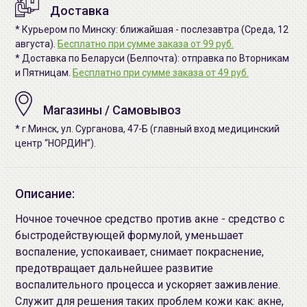
Доставка
* Курьером по Минску: ближайшая - послезавтра (Среда, 12
августа).
Бесплатно при сумме заказа от 99 руб.
* Доставка по Беларуси (Белпочта): отправка по Вторникам
и Пятницам.
Бесплатно при сумме заказа от 49 руб.
Магазины / Самовывоз
* г.Минск, ул. Сурганова, 47-Б (главный вход медицинский
центр “НОРДИН”).
Описание:
Ночное точечное средство против акне - средство с
быстродействующей формулой, уменьшает
воспаление, успокаивает, снимает покраснение,
предотвращает дальнейшее развитие
воспалительного процесса и ускоряет заживление.
Служит для решения таких проблем кожи как: акне,