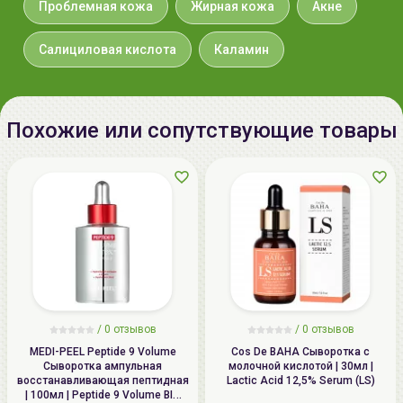
Проблемная кожа
Жирная кожа
Акне
расслоения на фракции. Если Вы используете
средство первый раз, перед применением
Салициловая кислота
Каламин
протестируйте его на небольшом участке кожи.
ПОСЛЕ ИСПОЛЬЗОВАНИЯ СРЕДСТВ ДЛЯ ЛЕЧЕНИЯ
ВОСПАЛЕНИЙ И ПОВРЕЖДЕНИЙ КОЖИ, ПЕРЕД
ВЫХОДОМ НА ОТКРЫТОЕ СОЛНЦЕ, ВСЕГДА
Похожие или сопутствующие товары
ИСПОЛЬЗУЙТЕ
СОЛНЦЕЗАЩИТНОЕ СРЕДСТВО
ИЛИ
КОСМЕТИЧЕСКИЕ СРЕДСТВА С ВЫСОКИМ
ФАКТОРОМ ЗАЩИТЫ, ДЛЯ ИЗБЕЖАНИЯ
НЕЖЕЛАТЕЛЬНОЙ ПИГМЕНТАЦИИ КОЖИ.
/
0 отзывов
/
0 отзывов
MEDI-PEEL Peptide 9 Volume
Cos De BAHA Сыворотка с
Сыворотка ампульная
молочной кислотой | 30мл |
восстанавливающая пептидная
Lactic Acid 12,5% Serum (LS)
| 100мл | Peptide 9 Volume BIO