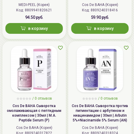
TOX Ampoule Pro
MEDI-PEEL (Корея)
Cos De BAHA (Корея)
Код: 8809941820621
Код: 8809240318416
94.50 руб.
59.90 руб.
в корзину
в корзину
/
0 отзывов
/
0 отзывов
Cos De BAHA Сыворотка
Cos De BAHA Сыворотка против
омолаживающая с пептидным
пигментации с арбутином и
комплексом | 30мл | M.A.
ниацинамидом | 30мл | Arbutin
Peptide Serum (P)
5%+Niacinamide 5% Serum (AN)
Cos De BAHA (Корея)
Cos De BAHA (Корея)
Код: 8809240317822
Код: 8809240318324