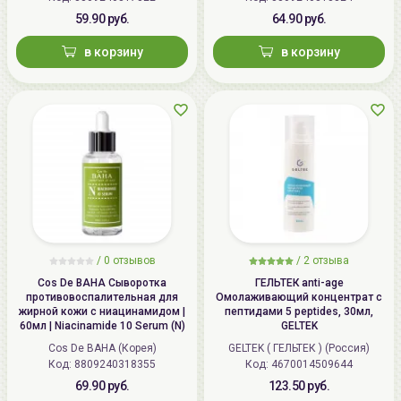
59.90 руб.
64.90 руб.
в корзину
в корзину
/
0 отзывов
/
2 отзыва
Cos De BAHA Сыворотка
ГЕЛЬТЕК anti-age
противовоспалительная для
Омолаживающий концентрат с
жирной кожи с ниацинамидом |
пептидами 5 peptides, 30мл,
60мл | Niacinamide 10 Serum (N)
GELTEK
Cos De BAHA (Корея)
GELTEK ( ГЕЛЬТЕК ) (Россия)
Код: 8809240318355
Код: 4670014509644
69.90 руб.
123.50 руб.