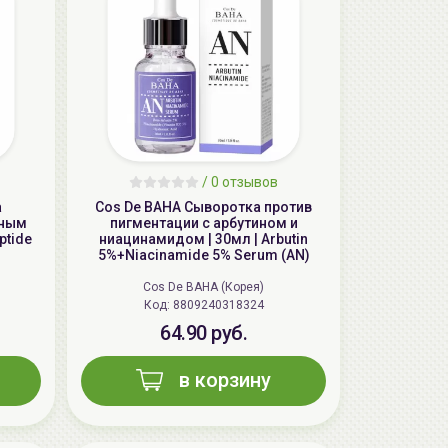
/
0 отзывов
а
Cos De BAHA Сыворотка против
дным
пигментации с арбутином и
AiliCode Бальзам для волос
ptide
ниацинамидом | 30мл | Arbutin
увлажняющий, 250мл
5%+Niacinamide 5% Serum (AN)
19.99 руб.
27.38 руб.
-26%
Cos De BAHA (Корея)
Код: 8809240318324
64.90 руб.
aкция
в корзину