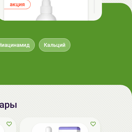
aкция
Ниацинамид
Кальций
ГЕЛЬТЕК cleansing Маска энзимная
пектиновая, 200г, GELTEK
59.00 руб.
124.98 руб.
-52%
вары
aкция