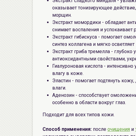
Экстракт сладкого миндаля - увлажн
оказывает тонизирующее действие,
морщин.
Экстракт момордики - обладает ан
снимает воспаления и успокаивает 
Экстракт гибискуса - помогает омо
синтез коллагена и мягко осветляет
Экстракт гриба тремелла - глубоко
антиоксидантными свойствами, укр
Гиалуроновая кислота - интенсивно
влагу в коже.
Эластин - помогает подтянуть кожу,
влаги.
Аденозин - способствует омоложе
особенно в области вокруг глаз.
Подходит для всех типов кожи.
Способ применения:
после
очищения
и