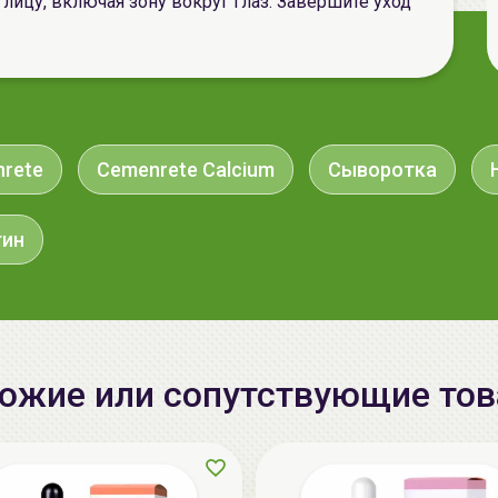
лицу, включая зону вокруг глаз. Завершите уход
rete
Cemenrete Calcium
Сыворотка
тин
ожие или сопутствующие то