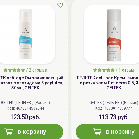
/
2 отзыва
/
1 отзыв
ТЕК anti-age Омолаживающий
ГЕЛЬТЕК anti-age Крем-сыво
нтрат с пептидами 5 peptides,
с ретинолом Retiderm 0.5, 
30мл, GELTEK
GELTEK
GELTEK ( ГЕЛЬТЕК ) (Россия)
GELTEK ( ГЕЛЬТЕК ) (Россия)
Код: 4670014509644
Код: 4670014509774
123.50 руб.
113.73 руб.
в корзину
в корзину