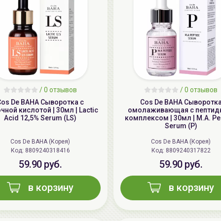
/
0 отзывов
/
0 отзывов
Cos De BAHA Сыворотка с
Cos De BAHA Сыворотк
ной кислотой | 30мл | Lactic
омолаживающая с пепти
Acid 12,5% Serum (LS)
комплексом | 30мл | M.A. Pe
Serum (P)
Cos De BAHA (Корея)
Cos De BAHA (Корея)
Код: 8809240318416
Код: 8809240317822
59.90 руб.
59.90 руб.
в корзину
в корзину