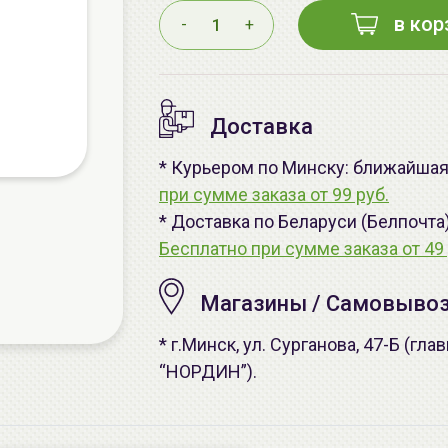
в кор
-
+
Доставка
* Курьером по Минску: ближайшая -
при сумме заказа от 99 руб.
* Доставка по Беларуси (Белпочта
Бесплатно при сумме заказа от 49 
Магазины / Самовыво
* г.Минск, ул. Сурганова, 47-Б (г
“НОРДИН”).