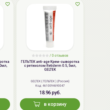
AiliCode Восстанавливающий крем-
пилинг для лица, 50мл
24.90 руб.
49.95 руб.
-50%
/
0 отзывов
ротка
ГЕЛЬТЕК anti-age Крем-сыворотка
30мл,
с ретинолом Retiderm 0.5, 5мл,
GELTEK
GELTEK ( ГЕЛЬТЕК ) (Россия)
Код: 4610094690047
18.96 руб.
в корзину