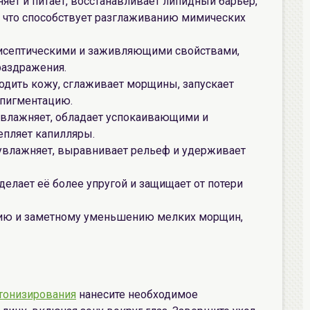
яет и питает, восстанавливает липидный барьер,
 что способствует разглаживанию мимических
тисептическими и заживляющими свойствами,
раздражения.
лодить кожу, сглаживает морщины, запускает
 пигментацию.
 увлажняет, обладает успокаивающими и
епляет капилляры.
 увлажняет, выравнивает рельеф и удерживает
 делает её более упругой и защищает от потери
нию и заметному уменьшению мелких морщин,
тонизирования
нанесите необходимое