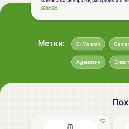
количество сыворотки, распределите по 
кремом
.
Метки:
Dr.Melaxin
Cemen
Аденозин
Элас
Пох