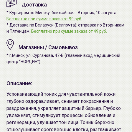
Доставка
* Курьером по Минску: ближайшая - Вторник, 10 августа.
Бесплатно при сумме заказа от 99 руб.
* Доставка по Беларуси (Белпочта): отправка по Вторникам
и Пятницам.
Бесплатно при сумме заказа от 49 руб.
Магазины / Самовывоз
* г.Минск, ул. Сурганова, 47-Б (главный вход медицинский
центр “НОРДИН”).
Описание:
Успокаивающий тоник для чувствительной кожи
глубоко оздоравливает, снимает покраснения и
раздражения, укрепляет защитный барьер. Глубоко
увлажняет, стимулирует процессы обновления и
регенерации, улучшает тон лица. Тоник бережно
отшелушивает ороговевшие клетки, разглаживает