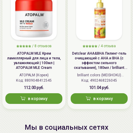
/
8 отзывов
/
4 отзыва
ATOPALM MLE Крем
Detclear AHA&BHA Пилинг-гель
ламеллярный для лица и тела,
очищающий с AHA и BHA (с
увлажняющий | 100мл |
эффектом сильного
ATOPALM MLE Cream
скатывания), 180мл / brilliant
colors (MEISHOKU) Detclear
ATOPALM (Корея)
brilliant colors (MEISHOKU)
Bright&Peel AHA&BHA Fruits
Код: 8809048412545
Код: 4902468226045
(Япония)
Peeling Jelly
112.00 руб.
101.04 руб.
в корзину
в корзину
Мы в социальных сетях