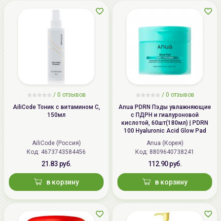
/
0 отзывов
/
0 отзывов
AiliCode Тоник с витамином С,
Anua PDRN Пэды увлажняющие
150мл
с ПДРН и гиалуроновой
кислотой, 60шт(180мл) | PDRN
100 Hyaluronic Acid Glow Pad
AiliCode (Россия)
Anua (Корея)
Код: 4673743584456
Код: 8809640738241
21.83 руб.
112.90 руб.
в корзину
в корзину