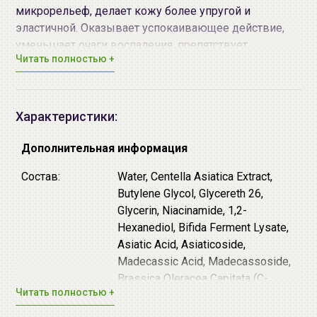
микрорельеф, делает кожу более упругой и
эластичной. Оказывает успокаивающее действие,
уменьшает очаги воспаления, препятствует
Читать полностью +
появлению высыпаний и акне. Повышает иммунитет
кожи, делает ее более устойчивой к внешним
раздражителям.
Тоник приятно освежает кожу, устраняя стянутость и
Характеристики:
неприятные ощущения. Тоник восстанавливает
оптимальный баланс кожи и готовит ее к
Дополнительная информация
дальнейшему уходу, повышая эффективность
Состав:
Water, Centella Asiatica Extract,
других уходовых средств.
Butylene Glycol, Glycereth 26,
Glycerin, Niacinamide, 1,2-
Основные действующие компоненты:
Hexanediol, Bifida Ferment Lysate,
Комплекс
центеллы азиатской
повышает
Asiatic Acid, Asiaticoside,
упругость и эластичность кожи, насыщает
Madecassic Acid, Madecassoside,
клетки дермы влагой. Образует защитный
Brassica Oleracea Capitata (C-
барьер, ограждающий кожу от ультрафиолета и
Читать полностью +
abbage) Leaf Extract, Melaleuca
негативных факторов внешней среды.
Alternifolia (Tea Tree) Leaf Extract,
Лизат бифидобактерий восстанавливает