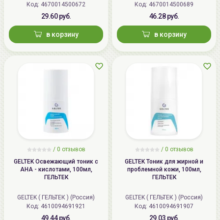
Код: 4670014500672
Код: 4670014500689
Срок годности:
см. на упаковке (гггг.мм.дд), 3
Способ применения:
нанесите необходимое
29.60 руб.
46.28 руб.
года с даты производства.
количество тоника на кожу кончиками пальцев или с
в корзину
в корзину
помощью ватного диска.
Производитель:
[Manyo Factory] Республика
Корея, 15F Pax Tower, 609, Eonju-
ro, Gangnam-gu, Seoul, Republic of
Korea
Импортер в
ИП Мигаль Наталья Петровна,
Беларусь:
УНП 192179286, Беларусь,
220020 Минск, ул.Радужная 4/1-
136. www.allcosmetics.by, E-mail:
info@allcosmetics.by,
/
0 отзывов
/
0 отзывов
тел.:+375296131336
GELTEK Освежающий тоник с
GELTEK Тоник для жирной и
АНА - кислотами, 100мл,
проблемной кожи, 100мл,
ГЕЛЬТЕК
ГЕЛЬТЕК
GELTEK ( ГЕЛЬТЕК ) (Россия)
GELTEK ( ГЕЛЬТЕК ) (Россия)
Код: 4610094691921
Код: 4610094691907
49.44 руб.
29.03 руб.