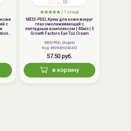
/
1 отзыв
 кожи
MEDI-PEEL Крем для кожи вокруг
ий с
глаз омолаживающий с
и
пептидным комплексом | 40мл | 5
ution
Growth Factors Eye Tox Cream
MEDI-PEEL (Корея)
Код: 8809409340432
57.50 руб.
в корзину