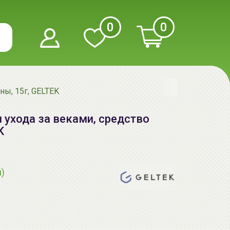
0
0
ны, 15г, GELTEK
 ухода за веками, средство
K
я)