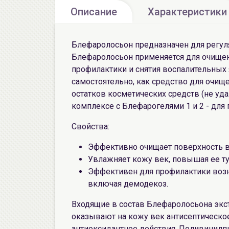
Описание
Характеристики
Блефаролосьон предназначен для регуля
Блефаролосьон применяется для очищени
профилактики и снятия воспалительных
самостоятельно, как средство для очище
остатков косметических средств (не уда
комплексе с Блефарогелями 1 и 2 - для
Свойства:
Эффективно очищает поверхность ве
Увлажняет кожу век, повышая ее ту
Эффективен для профилактики возн
включая демодекоз.
Входящие в состав Блефаролосьона экст
оказывают на кожу век антисептическое
антиоксидантное действия. Поливинилп