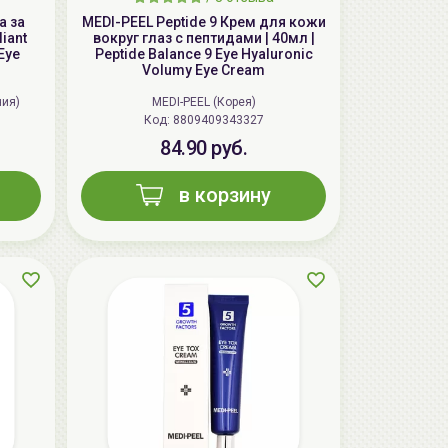
а за
MEDI-PEEL Peptide 9 Крем для кожи
liant
вокруг глаз с пептидами | 40мл |
Eye
Peptide Balance 9 Eye Hyaluronic
Volumy Eye Cream
ния)
MEDI-PEEL (Корея)
Код: 8809409343327
84.90 руб.
AiliCode Гель-масло для душа Сочная
вишня, 250мл
в корзину
19.99 руб.
25.53 руб.
-21%