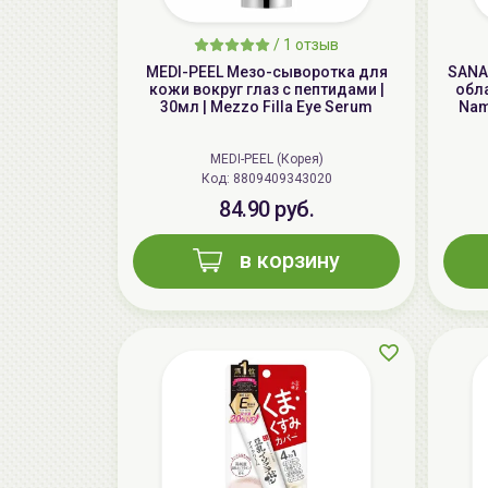
/
1 отзыв
MEDI-PEEL Мезо-сыворотка для
SANA
кожи вокруг глаз с пептидами |
обла
30мл | Mezzo Filla Eye Serum
Nam
MEDI-PEEL (Корея)
Код: 8809409343020
84.90 руб.
в корзину