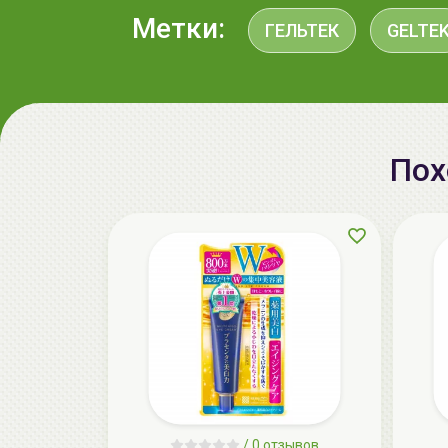
Метки:
ГЕЛЬТЕК
GELTE
Пох
/
0 отзывов