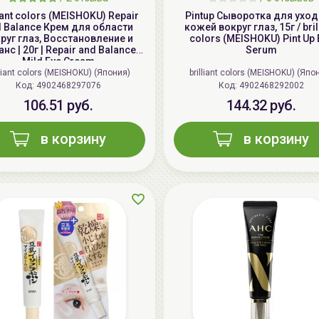
liant colors (MEISHOKU) Repair
Pintup Сыворотка для уход
 Balance Крем для области
кожей вокруг глаз, 15г / bril
руг глаз, Восстановление и
colors (MEISHOKU) Pint Up 
нс | 20г | Repair and Balance
Serum
Mild Eye Cream
lliant colors (MEISHOKU) (Япония)
brilliant colors (MEISHOKU) (Япо
Код: 4902468297076
Код: 4902468292002
106.51 руб.
144.32 руб.
в корзину
в корзину