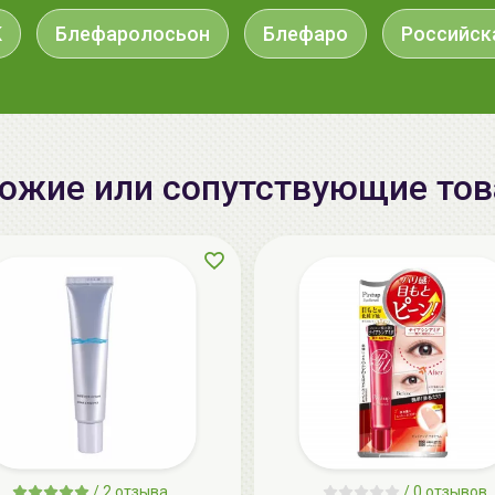
K
Блефаролосьон
Блефаро
Российск
ожие или сопутствующие то
/
2 отзыва
/
0 отзывов