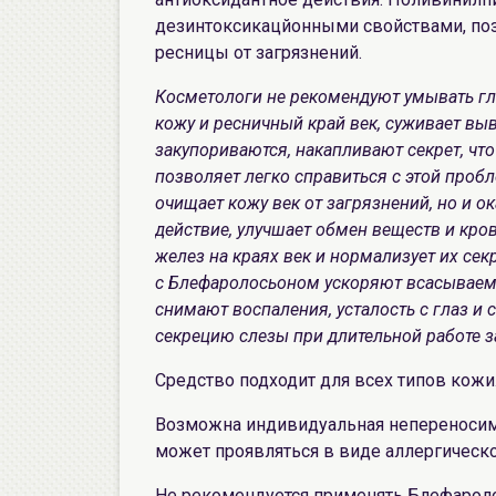
дезинтоксикацйонными свойствами, поз
ресницы от загрязнений.
Косметологи не рекомендуют умывать гла
кожу и ресничный край век, суживает вы
закупориваются, накапливают секрет, что
позволяет легко справиться с этой пробл
очищает кожу век от загрязнений, но и о
действие, улучшает обмен веществ и кр
желез на краях век и нормализует их се
с Блефаролосьоном ускоряют всасываемо
снимают воспаления, усталость с глаз и 
секрецию слезы при длительной работе 
Средство подходит для всех типов кожи
Возможна индивидуальная непереносим
может проявляться в виде аллергической 
Не рекомендуется применять Блефаролос