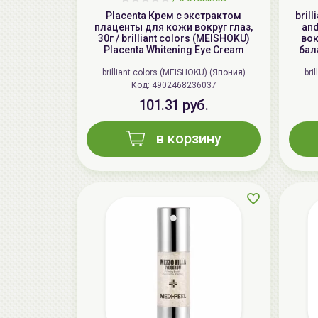
Placenta Крем с экстрактом
bril
плаценты для кожи вокруг глаз,
and
30г / brilliant colors (MEISHOKU)
вок
Placenta Whitening Eye Cream
бала
brilliant colors (MEISHOKU) (Япония)
bri
Код: 4902468236037
101.31 руб.
в корзину