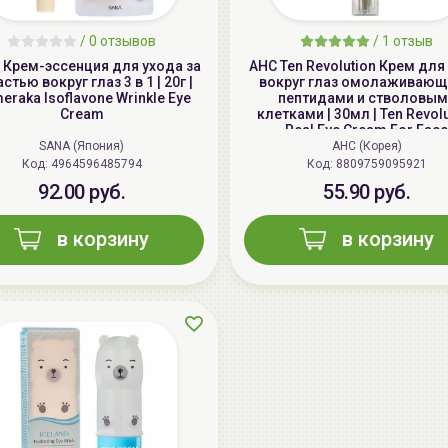
/
0 отзывов
/
1 отзыв
 Крем-эссенция для ухода за
AHC Ten Revolution Крем для
стью вокруг глаз 3 в 1 | 20г |
вокруг глаз омолаживающ
eraka Isoflavone Wrinkle Eye
пептидами и стволовым
Cream
клетками | 30мл | Ten Revol
Real Eye Cream For Face
SANA (Япония)
AHC (Корея)
Код: 4964596485794
Код: 8809759095921
92.00 руб.
55.90 руб.
в корзину
в корзину