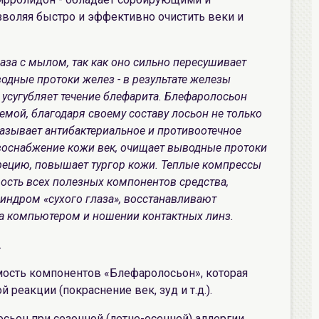
воляя быстро и эффективно очистить веки и
за с мылом, так как оно сильно пересушивает
водные протоки желез - в результате железы
 усугубляет течение блефарита. Блефаролосьон
емой, благодаря своему составу лосьон не только
казывает антибактериальное и противоотечное
овоснабжение кожи век, очищает выводные протоки
крецию, повышает тургор кожи. Теплые компрессы
сть всех полезных компонентов средства,
синдром «сухого глаза», восстанавливают
за компьютером и ношении контактных линз.
.
ость компонентов «Блефаролосьон», которая
реакции (покраснение век, зуд и т.д.).
ьон при сезонной (летне-осенней) аллергии,