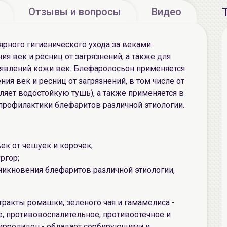
Отзывы и вопросы
Видео
рного гигиенического ухода за веками.
я век и ресниц от загрязнений, а также для
 явлений кожи век. Блефаролосьон применяется
ния век и ресниц от загрязнений, в том числе от
ляет водостойкую тушь), а также применяется в
 профилактики блефаритов различной этиологии.
к от чешуек и корочек;
ргор;
икновения блефаритов различной этиологии,
ракты ромашки, зеленого чая и гамамелиса -
, противовоспалительное, противоотечное и
ирролидон - обладает сорбирующими и