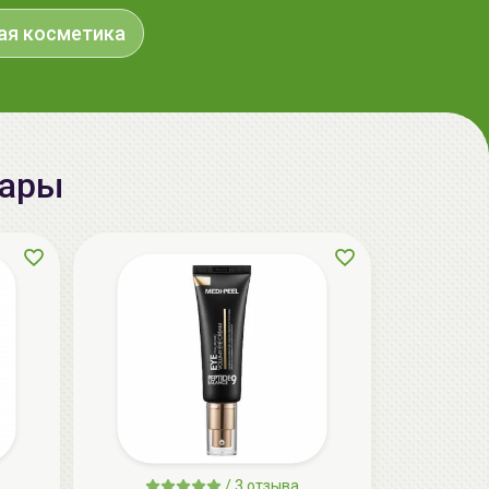
ая косметика
вары
AiliCode Восстанавливающий крем-
пилинг для лица, 50мл
24.90 руб.
49.95 руб.
-50%
aкция
/
3 отзыва