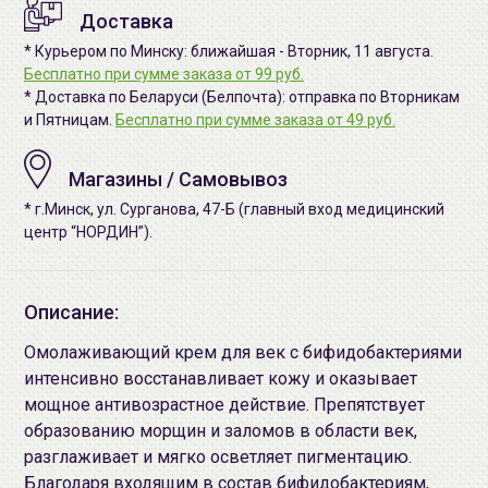
Доставка
* Курьером по Минску: ближайшая - Вторник, 11 августа.
Бесплатно при сумме заказа от 99 руб.
* Доставка по Беларуси (Белпочта): отправка по Вторникам
и Пятницам.
Бесплатно при сумме заказа от 49 руб.
Магазины / Самовывоз
* г.Минск, ул. Сурганова, 47-Б (главный вход медицинский
центр “НОРДИН”).
Описание:
Омолаживающий крем для век с бифидобактериями
интенсивно восстанавливает кожу и оказывает
мощное антивозрастное действие. Препятствует
образованию морщин и заломов в области век,
разглаживает и мягко осветляет пигментацию.
Благодаря входящим в состав бифидобактериям,