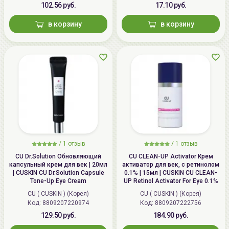
102.56 руб.
17.10 руб.
в корзину
в корзину
/
1 отзыв
/
1 отзыв
CU Dr.Solution Обновляющий
CU CLEAN-UP Activator Крем
капсульный крем для век | 20мл
активатор для век, с ретинолом
| CUSKIN CU Dr.Solution Capsule
0.1% | 15мл | CUSKIN CU CLEAN-
Tone-Up Eye Cream
UP Retinol Activator For Eye 0.1%
CU ( CUSKIN ) (Корея)
CU ( CUSKIN ) (Корея)
Код: 8809207220974
Код: 8809207222756
129.50 руб.
184.90 руб.