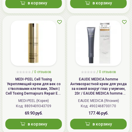
в корзину
в корзину
/
0 отзывов
/
0 отзывов
MEDI-PEEL Cell Toxing
EAUDE MEDICA homme
Укрепляющий крем для век со
Антивозрастной крем для ухода
стволовыми клетками, 30мл |
за кожей вокруг глаз у мужчин,
Cell Toxing Dermajours Repair Eye
20г / EAUDE MEDICA homme
Cream
Wrinkle Eye Cream
MEDI-PEEL (Корея)
EAUDE MEDICA (Япония)
Код: 8809409343709
Код: 4902468700170
69.90 руб.
177.46 руб.
в корзину
в корзину