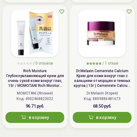
/
0 отзывов
/
1 отзыв
Rich Moisture
Dr.Melaxin Cemenrete Calcium
Глубокоувлажняющий крем для
Крем для кожи вокруг глаз с
очень сухой кожи вокруг глаз,
кальцием от морщин и темных
15г / MOMOTANI Rich Moisture
кругов | 15г | Cemenrete Calcium
Horse Oil Eye Cream
Dark Spot Cover Eye Cream
MOMOTANI (Япония)
Dr.Melaxin (Корея)
Код: 4902468823022
Код: 8809886481673
96.71 руб.
68.50 руб.
в корзину
в корзину