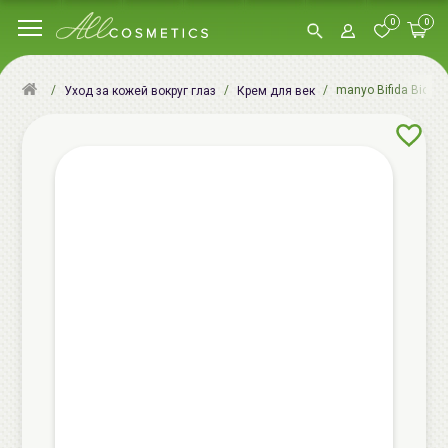
0
0
manyo Bifida Biome
Уход за кожей вокруг глаз
Крем для век