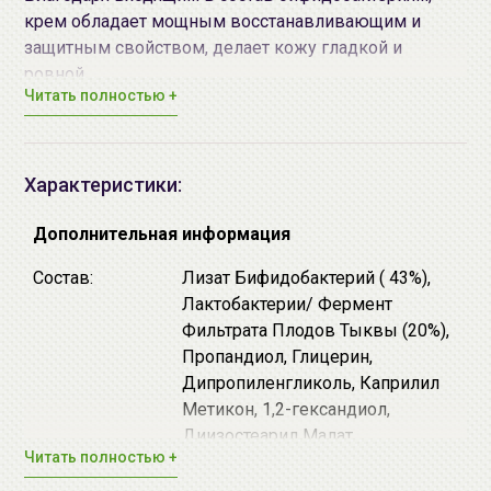
крем обладает мощным восстанавливающим и
защитным свойством, делает кожу гладкой и
ровной.
Читать полностью +
Основные действующие ингредиенты:
Лизат бифидобактерий
- комплекс
биологически активных веществ, полученных
Характеристики:
методом биофрагментации из лизата
бифидобактерий. Обладает мощнейшими
Дополнительная информация
восстанавливающими, репаративными и
Состав:
Лизат Бифидобактерий ( 43%),
защитными свойствами. Стимулирует
Лактобактерии/ Фермент
пролиферацию фибробластов - основных
Фильтрата Плодов Тыквы (20%),
клеток соединительной ткани. Этот факт
Пропандиол, Глицерин,
объясняет великолепную способность крема
Дипропиленгликоль, Каприлил
разглаживать морщинки и делать кожу гладкой
Метикон, 1,2-гександиол,
и ровной.
Диизостеарил Малат,
Лактобактерии
- осветляют, увлажняют,
Читать полностью +
Ниацинамид, Фильтрат
устраняют покраснения, регулируют выработку
Ферментированного Экстракта