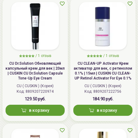
/
1 отзыв
/
1 отзыв
CU Dr.Solution Обновляющий
CU CLEAN-UP Activator Крем
капсульный крем для век | 20мл
активатор для век, с ретинолом
| CUSKIN CU Dr.Solution Capsule
0.1% | 15мл | CUSKIN CU CLEAN-
Tone-Up Eye Cream
UP Retinol Activator For Eye 0.1%
CU ( CUSKIN ) (Корея)
CU ( CUSKIN ) (Корея)
Код: 8809207220974
Код: 8809207222756
129.50 руб.
184.90 руб.
в корзину
в корзину