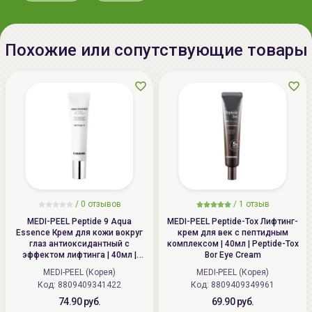
Sodium Citrate, Steareth-20.
Дата
смотрите на упаковке (дд/мм/гг)
производства:
Похожие или сопутствующие товары
Срок годности:
Годен в течение 24 месяцев с
даты производства
Производитель:
ООО «СЕВЕКИ», 123592, Россия,
г.Москва, ул.Кулакова, д.20
стр.1Д, пом.XVII
Импортер в
ООО «Аллкосметикс Групп».
Беларусь:
Беларусь, 220113 Минск,
/
0 отзывов
/
1 отзыв
ул.Мележа, д.5, корп.1, пом.233.
MEDI-PEEL Peptide 9 Aqua
MEDI-PEEL Peptide-Tox Лифтинг-
+375296092910
Essence Крем для кожи вокруг
крем для век с пептидным
глаз антиоксидантный с
комплексом | 40мл | Peptide-Tox
group@allcosmetics.by
эффектом лифтинга | 40мл |
Bor Eye Cream
Peptide 9 Aqua Essence Lifting
MEDI-PEEL (Корея)
MEDI-PEEL (Корея)
Eye Cream
Код: 8809409341422
Код: 8809409349961
74.90 руб.
69.90 руб.