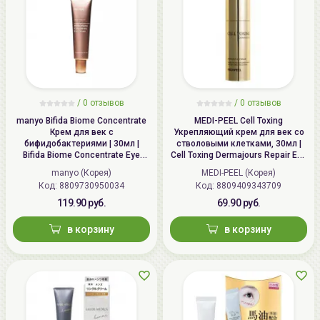
/
0 отзывов
/
0 отзывов
manyo Bifida Biome Concentrate
MEDI-PEEL Cell Toxing
Крем для век с
Укрепляющий крем для век со
бифидобактериями | 30мл |
стволовыми клетками, 30мл |
Bifida Biome Concentrate Eye
Cell Toxing Dermajours Repair Eye
Cream
Cream
manyo (Корея)
MEDI-PEEL (Корея)
Код: 8809730950034
Код: 8809409343709
119.90 руб.
69.90 руб.
в корзину
в корзину