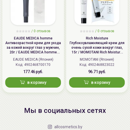
/
0 отзывов
/
0 отзывов
EAUDE MEDICA homme
Rich Moisture
Антивозрастной крем для ухода
Глубокоувлажняющий крем для
за кожей вокруг глаз у мужчин,
очень сухой кожи вокруг глаз,
20г / EAUDE MEDICA homme
15г / MOMOTANI Rich Moisture
Wrinkle Eye Cream
Horse Oil Eye Cream
EAUDE MEDICA (Япония)
MOMOTANI (Япония)
Код: 4902468700170
Код: 4902468823022
177.46 руб.
96.71 руб.
в корзину
в корзину
Мы в социальных сетях
allcosmetics.by