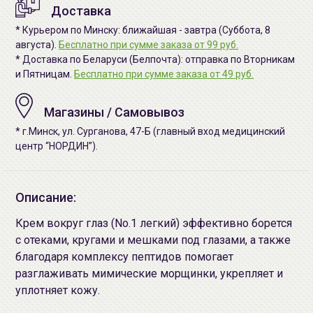
Доставка
* Курьером по Минску: ближайшая - завтра (Суббота, 8
августа).
Бесплатно при сумме заказа от 99 руб.
* Доставка по Беларуси (Белпочта): отправка по Вторникам
и Пятницам.
Бесплатно при сумме заказа от 49 руб.
Магазины / Самовывоз
* г.Минск, ул. Сурганова, 47-Б (главный вход медицинский
центр “НОРДИН”).
Описание:
Крем вокруг глаз (No.1 легкий) эффективно борется
с отеками, кругами и мешками под глазами, а также
благодаря комплексу пептидов помогает
разглаживать мимические морщинки, укрепляет и
уплотняет кожу.