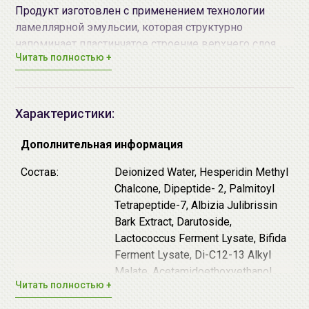
Продукт изготовлен с применением технологии
ламеллярной эмульсии, которая структурно
напоминает пластинчатое строение верхнего слоя
Читать полностью +
кожи, поэтому крем при нанесении встраивается в
липиды рогового слоя. Кроме того, в состав входят
био- миметические компоненты: натуральный
увлажняющий фактор, церамиды, масло жожоба и
Характеристики:
растительный сквалан из тростника.
Дополнительная информация
Крем вокруг глаз
(No.1 легкий)
обладает легкой
Состав:
Deionized Water, Hesperidin Methyl
текстурой, подходит для всех типов кожи.
Chalcone, Dipeptide- 2, Palmitoyl
Tetrapeptide-7, Albizia Julibrissin
Гесперидин метилхалькон
уменьшает
Bark Extract, Darutoside,
проницаемость капилляров, препятствуя
Lactococcus Ferment Lysate, Bifida
образованию отёков.
Ferment Lysate, Di-C12-13 Alkyl
Дипептид-2
стимулирует лимфатическую
Malate, Acetamidoethoxyethanol,
циркуляцию.
Читать полностью +
Saccharide Isomerate, Betaine,
Пальмитоил тетрапептид-7
замедляет процесс
Sodium PCA, Sorbitol, Serine,
разрушения важных для кожи веществ, таких