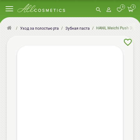
0
0
HANIL Meichi Push Зубная
Уход за полостью рта
Зубная паста