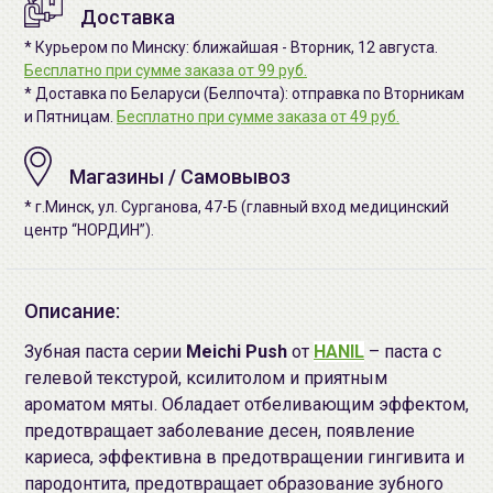
Доставка
* Курьером по Минску: ближайшая - Вторник, 12 августа.
Бесплатно при сумме заказа от 99 руб.
* Доставка по Беларуси (Белпочта): отправка по Вторникам
и Пятницам.
Бесплатно при сумме заказа от 49 руб.
Магазины / Самовывоз
* г.Минск, ул. Сурганова, 47-Б (главный вход медицинский
центр “НОРДИН”).
Описание:
Зубная паста серии
Meichi Push
от
HANIL
– паста с
гелевой текстурой, ксилитолом и приятным
ароматом мяты. Обладает отбеливающим эффектом,
предотвращает заболевание десен, появление
кариеса, эффективна в предотвращении гингивита и
пародонтита, предотвращает образование зубного