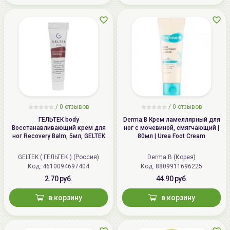
/
0 отзывов
/
0 отзывов
ГЕЛЬТЕК body
Derma:B Крем ламеллярный для
Восстанавливающий крем для
ног с мочевиной, смягчающий |
ног Recovery Balm, 5мл, GELTEK
80мл | Urea Foot Cream
GELTEK ( ГЕЛЬТЕК ) (Россия)
Derma:B (Корея)
Код: 4610094697404
Код: 8809911696225
2.70 руб.
44.90 руб.
в корзину
в корзину