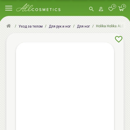
0
0
Holika Holika ALOE 
Уход за телом
Для рук и ног
Для ног