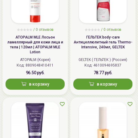
/
0 отзывов
/
0 отзывов
ATOPALM MLE Лосьон
ГЕЛЬТЕК body-care
ламеллярный для кожи лица и
Антицеллюлитный гель Thermo-
тела | 120мл | ATOPALM MLE
Intensive, 240мл, GELTEK
Lotion
ATOPALM (Корея)
GELTEK ( ГЕЛЬТЕК ) (Россия)
Код: 8809048410411
Код: 4610094695837
96.50 руб.
78.77 руб.
в корзину
в корзину