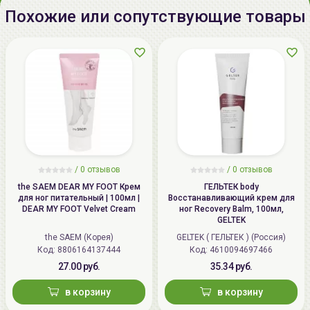
220020 Минск, ул.Радужная 4/1-
Похожие или сопутствующие товары
136. www.allcosmetics.by, E-mail:
info@allcosmetics.by,
тел.:+375296131336
/
0 отзывов
/
0 отзывов
the SAEM DEAR MY FOOT Крем
ГЕЛЬТЕК body
для ног питательный | 100мл |
Восстанавливающий крем для
DEAR MY FOOT Velvet Cream
ног Recovery Balm, 100мл,
GELTEK
the SAEM (Корея)
GELTEK ( ГЕЛЬТЕК ) (Россия)
Код: 8806164137444
Код: 4610094697466
27.00 руб.
35.34 руб.
в корзину
в корзину