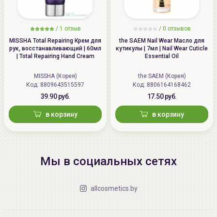
/
1 отзыв
/
0 отзывов
MISSHA Total Repairing Крем для
the SAEM Nail Wear Масло для
рук, восстанавливающий | 60мл
кутикулы | 7мл | Nail Wear Cuticle
| Total Repairing Hand Cream
Essential Oil
MISSHA (Корея)
the SAEM (Корея)
Код: 8809643515597
Код: 8806164168462
39.90 руб.
17.50 руб.
в корзину
в корзину
Мы в социальных сетях
allcosmetics.by