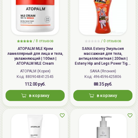
/
8 отзывов
/
0 отзывов
ATOPALM MLE Крем
SANA Esteny Эмульсия
ламеллярный для лица и тела,
массажная для тела,
увлажняющий | 100мл |
антицеллюлитная | 200мл |
ATOPALM MLE Cream
Esteny Hip and Legs Power Tight
EX
ATOPALM (Корея)
SANA (Япония)
Код: 8809048412545
Код: 4964596425806
112.00 руб.
88.35 руб.
в корзину
в корзину