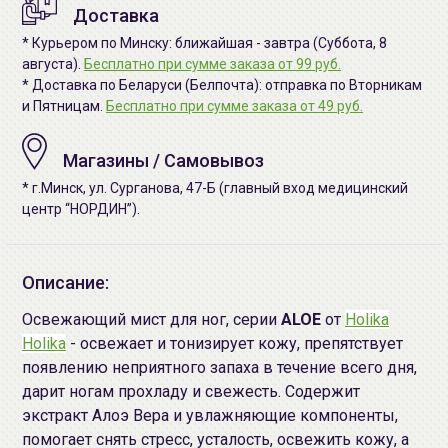
Доставка
* Курьером по Минску: ближайшая - завтра (Суббота, 8
августа).
Бесплатно при сумме заказа от 99 руб.
* Доставка по Беларуси (Белпочта): отправка по Вторникам
и Пятницам.
Бесплатно при сумме заказа от 49 руб.
Магазины / Самовывоз
* г.Минск, ул. Сурганова, 47-Б (главный вход медицинский
центр “НОРДИН”).
Описание:
Освежающий мист для ног, серии
ALOE
от
Holika
Holika
- освежает и тонизирует кожу, препятствует
появлению неприятного запаха в течение всего дня,
дарит ногам прохладу и свежесть. Содержит
экстракт Алоэ Вера и увлажняющие компоненты,
помогает снять стресс, усталость, освежить кожу, а