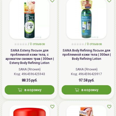
/
0 отзывов
/
0 отзывов
SANA Esteny Лосьон для
SANA Body Refining Лосьон для
проблемной кожи тела, с
проблемной кожи тела | 300мл |
ароматом свежих трав | 300мл |
Body Refining Lotion
Esteny Body Refining Lotion
SANA (Япония)
SANA (Япония)
Код: 4964596425943
Код: 4964596420917
88.35 руб.
97.58 руб.
в корзину
в корзину