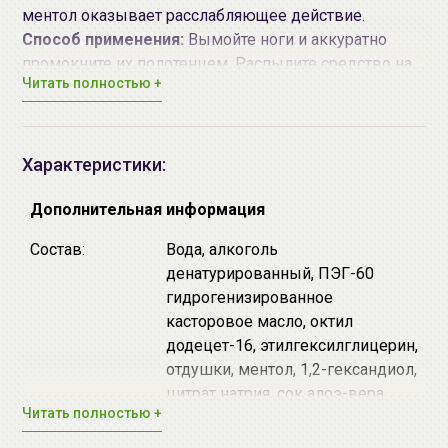
ментол оказывает расслабляющее действие.
Способ применения:
Вымойте ноги и аккуратно
промокните их полотенцем. Распылите средство на
Читать полностью +
стопу 1-2 раза с расстояния 20см. Дождитесь
полного высыхания. Используйте средство 1-2 раза
в день.
Наибольшего эффекта можно достичь используя
Характеристики:
комплексно косметические средства
серии
ALOE
от
Holika Holika
.
Дополнительная информация
Состав:
Вода, алкоголь
денатурированный, ПЭГ-60
гидрогенизированное
касторовое масло, октил
додецет-16, этилгексилглицерин,
отдушки, ментол, 1,2-гександиол,
цитрат натрия, сок алоэ-вера,
Читать полностью +
лимонная кислота,
феноксиэтанол, бутиленгликоль,