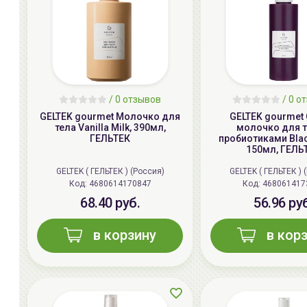
/ 0 отзывов
/ 0 о
GELTEK gourmet Молочко для
GELTEK gourmet 
тела Vanilla Milk, 390мл,
молочко для т
ГЕЛЬТЕК
пробиотиками Blac
150мл, ГЕЛЬ
GELTEK ( ГЕЛЬТЕК ) (Россия)
GELTEK ( ГЕЛЬТЕК ) 
Код:
4680614170847
Код:
468061417
68.40 руб.
56.96 ру
в корзину
в кор