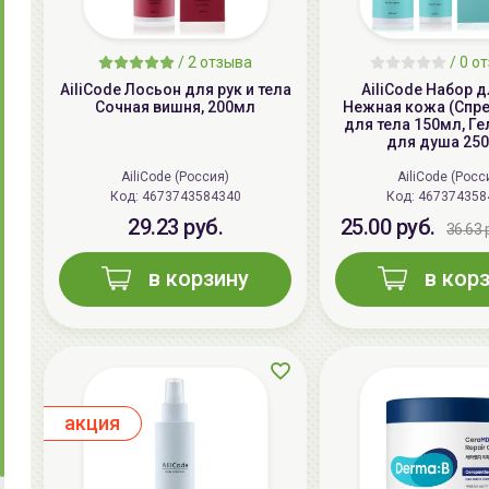
/
2
отзыва
/ 0 о
AiliCode Лосьон для рук и тела
AiliCode Набор д
Сочная вишня, 200мл
Нежная кожа (Спр
для тела 150мл, Г
для душа 25
AiliCode (Россия)
AiliCode (Росс
Код:
4673743584340
Код:
467374358
29.23 руб.
25.00 руб.
36.63 
в корзину
в кор
aкция