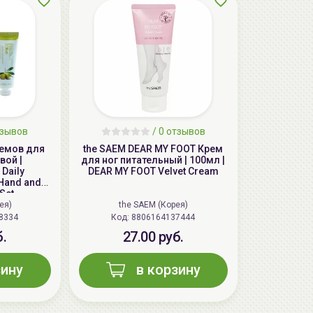
тзывов
/ 0 отзывов
ремов для
the SAEM DEAR MY FOOT Крем
вой |
для ног питательный | 100мл |
Daily
DEAR MY FOOT Velvet Cream
 Hand and
Set
ея)
the SAEM (Корея)
8334
Код:
8806164137444
б.
27.00 руб.
зину
в корзину