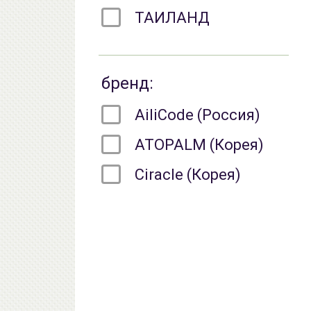
ТАИЛАНД
бренд:
AiliCode (Россия)
ATOPALM (Корея)
Ciracle (Корея)
Derma:B (Корея)
Elizavecca (Корея)
eyenlip (Корея)
GELTEK ( ГЕЛЬТЕК )