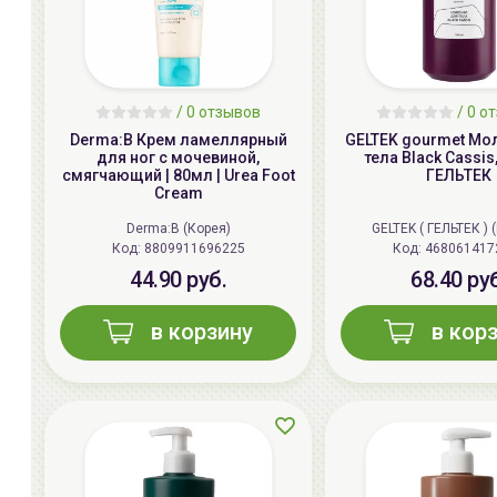
/ 0 отзывов
/ 0 о
Derma:B Крем ламеллярный
GELTEK gourmet Мо
для ног с мочевиной,
тела Black Cassis
смягчающий | 80мл | Urea Foot
ГЕЛЬТЕК
Cream
Derma:B (Корея)
GELTEK ( ГЕЛЬТЕК ) 
Код:
8809911696225
Код:
468061417
44.90 руб.
68.40 ру
в корзину
в кор