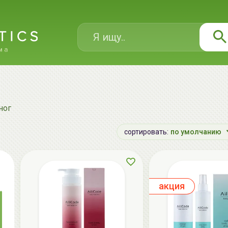
ног
сортировать:
по умолчанию
aкция