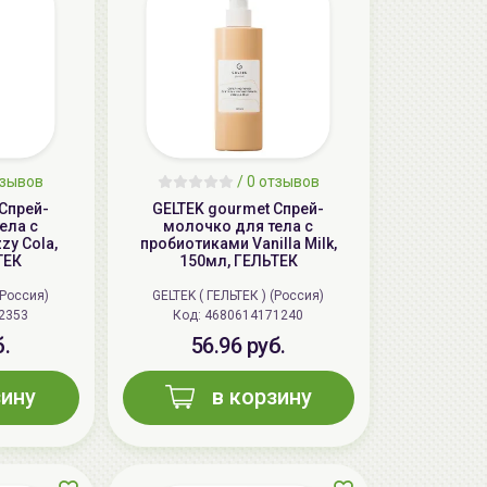
тзывов
/ 0 отзывов
Спрей-
GELTEK gourmet Спрей-
ела с
молочко для тела с
zy Cola,
пробиотиками Vanilla Milk,
ТЕК
150мл, ГЕЛЬТЕК
(Россия)
GELTEK ( ГЕЛЬТЕК ) (Россия)
2353
Код:
4680614171240
б.
56.96 руб.
зину
в корзину