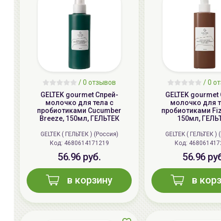
/ 0 отзывов
/ 0 о
GELTEK gourmet Спрей-
GELTEK gourmet 
молочко для тела с
молочко для т
пробиотиками Cucumber
пробиотиками Fiz
Breeze, 150мл, ГЕЛЬТЕК
150мл, ГЕЛЬ
GELTEK ( ГЕЛЬТЕК ) (Россия)
GELTEK ( ГЕЛЬТЕК ) 
Код:
4680614171219
Код:
468061417
56.96 руб.
56.96 ру
в корзину
в кор