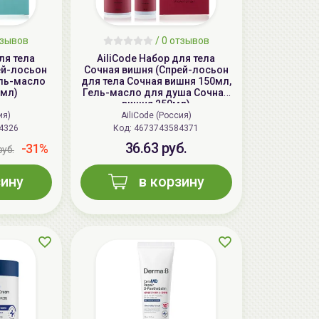
тзывов
/ 0 отзывов
ля тела
AiliCode Набор для тела
ей-лосьон
Сочная вишня (Спрей-лосьон
ель-масло
для тела Сочная вишня 150мл,
0мл)
Гель-масло для душа Сочная
вишня 250мл)
ия)
AiliCode (Россия)
4326
Код:
4673743584371
36.63 руб.
-31%
руб.
зину
в корзину