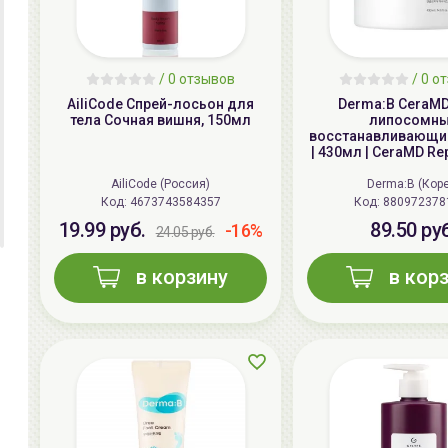
/ 0 отзывов
/ 0 о
AiliCode Спрей-лосьон для
Derma:B CeraM
тела Сочная вишня, 150мл
липосомн
восстанавливающий
| 430мл | CeraMD Re
AiliCode (Россия)
Derma:B (Кор
Код:
4673743584357
Код:
880972378
19.99 руб.
89.50 ру
-16%
24.05 руб.
в корзину
в кор