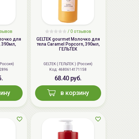
тзывов
/ 0 отзывов
лочко для
GELTEK gourmet Молочко для
, 390мл,
тела Caramel Popcorn, 390мл,
ГЕЛЬТЕК
(Россия)
GELTEK ( ГЕЛЬТЕК ) (Россия)
2896
Код:
4680614171158
б.
68.40 руб.
зину
в корзину