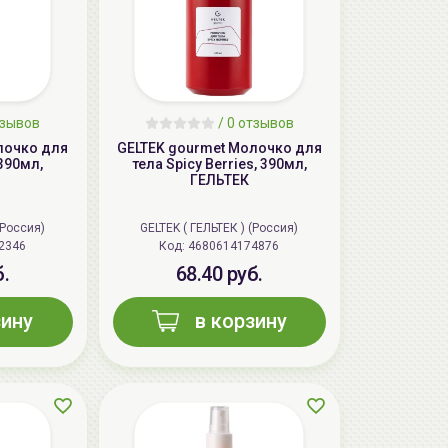
тзывов
/ 0 отзывов
лочко для
GELTEK gourmet Молочко для
 390мл,
тела Spicy Berries, 390мл,
ГЕЛЬТЕК
(Россия)
GELTEK ( ГЕЛЬТЕК ) (Россия)
2346
Код:
4680614174876
б.
68.40 руб.
зину
в корзину