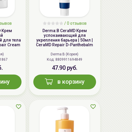
тзывов
/ 0 отзывов
D Крем
Derma:B CeraMD Крем
ый
успокаивающий для
 для тела
укрепления барьера | 50мл |
pair Cream
CeraMD Repair D-Panthebalm
ея)
Derma:B (Корея)
1867
Код:
8809911694849
б.
47.90 руб.
зину
в корзину