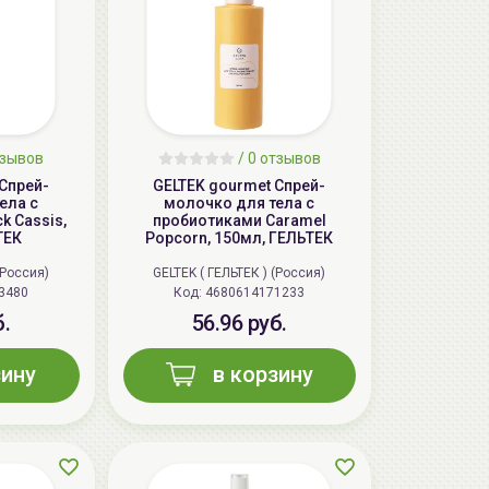
тзывов
/ 0 отзывов
Спрей-
GELTEK gourmet Спрей-
ела с
молочко для тела с
k Cassis,
пробиотиками Caramel
ТЕК
Popcorn, 150мл, ГЕЛЬТЕК
(Россия)
GELTEK ( ГЕЛЬТЕК ) (Россия)
3480
Код:
4680614171233
б.
56.96 руб.
зину
в корзину