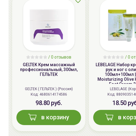
/ 0 отзывов
/ 0 о
GELTEK Крем массажный
LEBELAGE Набор к
профессиональный, 300мл,
рук и ног с оли
ГЕЛЬТЕК
100мл+100мл | 
Moisturizing Olive
Foot Cream 2
GELTEK ( ГЕЛЬТЕК ) (Россия)
LEBELAGE (Кор
Код:
4680614174586
Код:
880903514
98.80 руб.
18.50 ру
в корзину
в кор