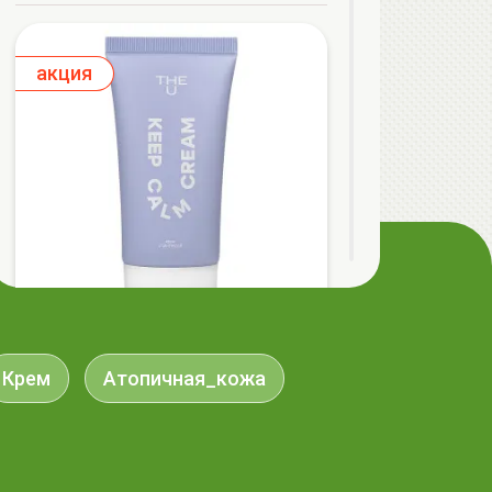
aкция
The U Крем с центеллой Keep Calm
Крем
Атопичная_кожа
Cream, 50мл
32.50 руб.
36.40 руб.
-10%