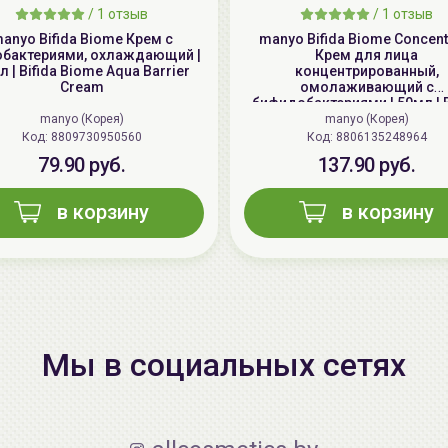
/
1 отзыв
/
1 отзыв
anyo Bifida Biome Крем с
manyo Bifida Biome Concent
обактериями, охлаждающий |
Крем для лица
л | Bifida Biome Aqua Barrier
концентрированный,
Cream
омолаживающий с
бифидобактериями | 50мл | B
Biome Concentrate Crea
manyo (Корея)
manyo (Корея)
Код: 8809730950560
Код: 8806135248964
79.90 руб.
137.90 руб.
в корзину
в корзину
Мы в социальных сетях