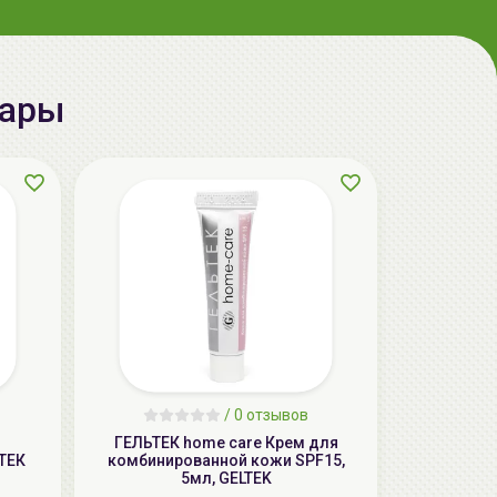
aкция
вары
ГЕЛЬТЕК cleansing Маска энзимная
пектиновая, 200г, GELTEK
59.00 руб.
124.98 руб.
-52%
/
0 отзывов
ГЕЛЬТЕК home care Крем для
aкция
ТЕК
комбинированной кожи SPF15,
5мл, GELTEK