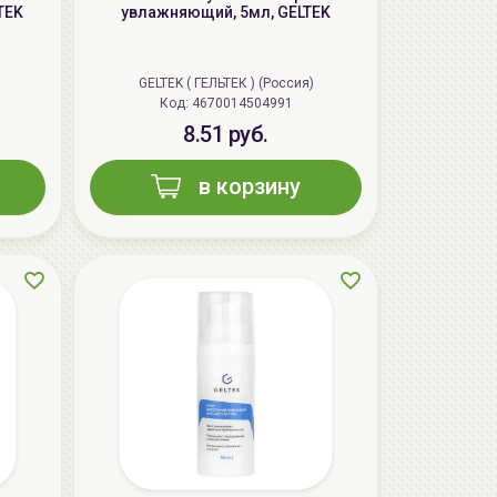
TEK
увлажняющий, 5мл, GELTEK
GELTEK ( ГЕЛЬТЕК ) (Россия)
Код: 4670014504991
8.51 руб.
в корзину
AiliCode Восстанавливающий крем-
пилинг для лица, 50мл
24.90 руб.
49.95 руб.
-50%