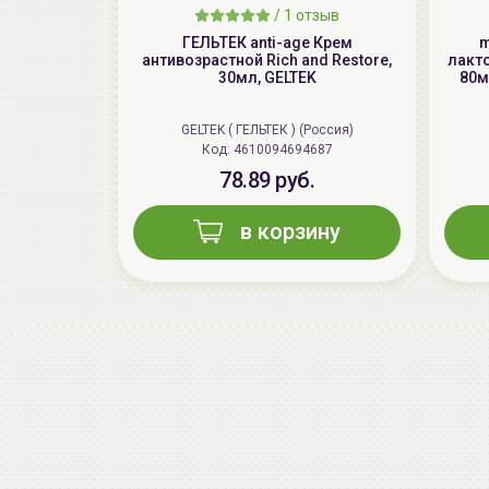
/
1 отзыв
ГЕЛЬТЕК anti-age Крем
m
антивозрастной Rich and Restore,
лакт
30мл, GELTEK
80м
GELTEK ( ГЕЛЬТЕК ) (Россия)
Код: 4610094694687
78.89 руб.
в корзину