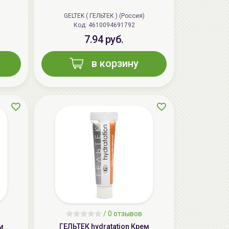
GELTEK ( ГЕЛЬТЕК ) (Россия)
Код: 4610094691792
7.94 руб.
в корзину
AiliCode Бальзам для волос
увлажняющий, 250мл
19.99 руб.
27.38 руб.
-26%
aкция
/
0 отзывов
м
ГЕЛЬТЕК hydratation Крем