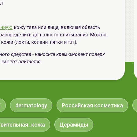
мл
енную
кожу тела или лица, включая область
, распределить до полного впитывания. Можно
ожи (локти, колени, пятки и т.п.).
ого средства - наносите крем-эмолент поверх
как тот впитается.
K
dermatology
Российская косметика
твительная_кожа
Церамиды