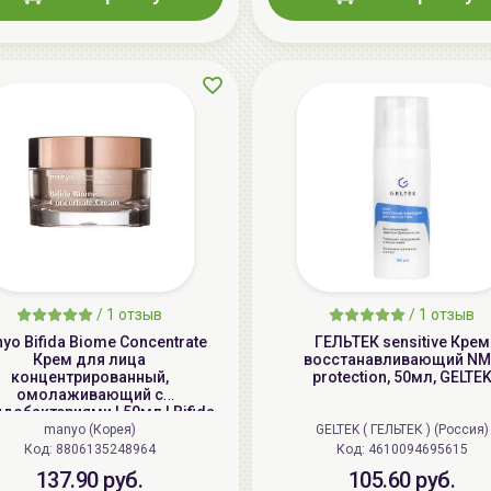
/
1 отзыв
/
1 отзыв
yo Bifida Biome Concentrate
ГЕЛЬТЕК sensitive Крем
Крем для лица
восстанавливающий NM
концентрированный,
protection, 50мл, GELTE
омолаживающий с
добактериями | 50мл | Bifida
Biome Concentrate Cream
manyo (Корея)
GELTEK ( ГЕЛЬТЕК ) (Россия)
Код: 8806135248964
Код: 4610094695615
137.90 руб.
105.60 руб.