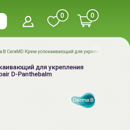
0
0
a:B CeraMD Крем успокаивающий для укрепления барьера | 
каивающий для укрепления
pair D-Panthebalm