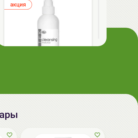
aкция
ГЕЛЬТЕК cleansing Маска энзимная
пектиновая, 200г, GELTEK
59.00 руб.
124.98 руб.
-52%
вары
aкция