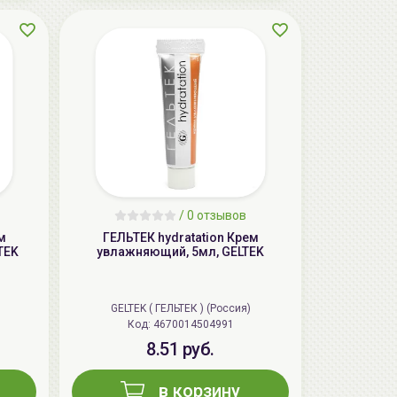
AiliCode Восстанавливающий крем-
пилинг для лица, 50мл
24.90 руб.
49.95 руб.
-50%
/
0 отзывов
м
ГЕЛЬТЕК hydratation Крем
TEK
увлажняющий, 5мл, GELTEK
GELTEK ( ГЕЛЬТЕК ) (Россия)
Код: 4670014504991
8.51 руб.
в корзину