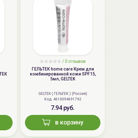
/
0 отзывов
AiliCode Бальзам для волос
ГЕЛЬТЕК home care Крем для
ТЕК
комбинированной кожи SPF15,
увлажняющий, 250мл
5мл, GELTEK
19.99 руб.
27.38 руб.
-26%
GELTEK ( ГЕЛЬТЕК ) (Россия)
Код: 4610094691792
7.94 руб.
aкция
в корзину