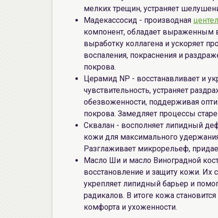
мелких трещин, устраняет шелушени
Мадекассосид - производная
центел
компонент, обладает выраженным 
выработку коллагена и ускоряет п
воспаления, покраснения и раздра
покрова.
Церамид NP - восстанавливает и у
чувствительность, устраняет раздра
обезвоженности, поддерживая опт
покрова. Замедляет процессы старе
Сквалан - восполняет липидный деф
кожи для максимального удержания 
Разглаживает микрорельеф, придает
Масло Ши и масло Виноградной кост
восстановление и защиту кожи. Их 
укрепляет липидный барьер и помо
радикалов. В итоге кожа становится
комфорта и ухоженности.