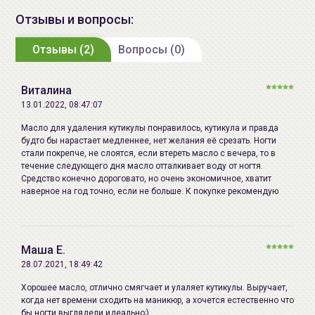
давите слишком сильно, чтобы не повредить ноготь.
Производитель:
"B&C Laboratories Inc.", 2-2-4,
Отзывы и вопросы:
3.
Легко отодвиньте кутикулу, действуя квадратной
Хигаси Синагава, Синагава-ку,
стороной деревянной палочки.
Отзывы (2)
Токио-то, Япония. телефон:
Вопросы (0)
03(5462)1762 / "Stylinglife
Меры предосторожности:
В случае возникновения
Holdings Inc.", 2-21-1 Кита-
каких-либо проблем с ногтями, прекратите
Виталина
Синдзюку, Синдзюку-ку, Токио,
использование средства и проконсультируйтесь с
13.01.2022, 08:47:07
Япония
дерматологом. Храните вдали от прямых солнечных
Масло для удаления кутикулы понравилось, кутикула и правда
лучей при температуре, приближенной к комнатной.
будто бы нарастает медленнее, нет желания её срезать. Ногти
Импортер в
ИП Мигаль Наталья Петровна,
стали покрепче, не слоятся, если втереть масло с вечера, то в
Беларусь:
УНП 192179286, Беларусь,
течение следующего дня масло отталкивает воду от ногтя.
Для достижения наибольшего эффекта
220020 Минск, ул.Радужная 4/1-
Средство конечно дороговато, но очень экономичное, хватит
рекомендуется использовать комплексно
наверное на год точно, если не больше. К покупке рекомендую
136. www.allcosmetics.by, E-mail:
косметические средства от
BCL
.
info@allcosmetics.by,
тел.:+375296131336
Маша Е.
28.07.2021, 18:49:42
Хорошее масло, отлично смягчает и улаляет кутикулы. Выручает,
когда нет времени сходить на маникюр, а хочется естественно что
бы ногти выглядели идеально;)