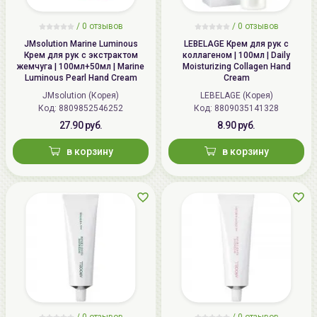
/
0 отзывов
/
0 отзывов
JMsolution Marine Luminous
LEBELAGE Крем для рук с
Крем для рук с экстрактом
коллагеном | 100мл | Daily
жемчуга | 100мл+50мл | Marine
Moisturizing Collagen Hand
Luminous Pearl Hand Cream
Cream
JMsolution (Корея)
LEBELAGE (Корея)
Код: 8809852546252
Код: 8809035141328
27.90 руб.
8.90 руб.
в корзину
в корзину
/
0 отзывов
/
0 отзывов