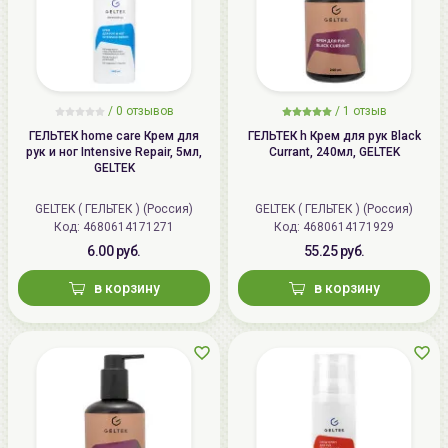
/
0 отзывов
/
1 отзыв
ГЕЛЬТЕК home care Крем для
ГЕЛЬТЕК h Крем для рук Black
рук и ног Intensive Repair, 5мл,
Currant, 240мл, GELTEK
GELTEK
GELTEK ( ГЕЛЬТЕК ) (Россия)
GELTEK ( ГЕЛЬТЕК ) (Россия)
Код: 4680614171271
Код: 4680614171929
6.00 руб.
55.25 руб.
в корзину
в корзину