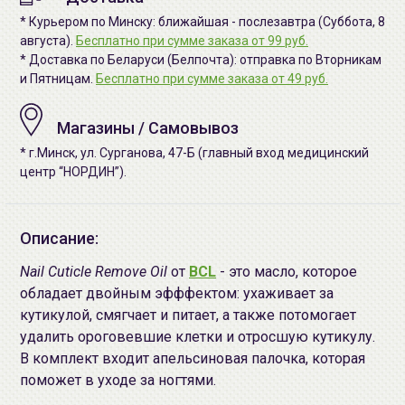
* Курьером по Минску: ближайшая - послезавтра (Суббота, 8
августа).
Бесплатно при сумме заказа от 99 руб.
* Доставка по Беларуси (Белпочта): отправка по Вторникам
и Пятницам.
Бесплатно при сумме заказа от 49 руб.
Магазины / Самовывоз
* г.Минск, ул. Сурганова, 47-Б (главный вход медицинский
центр “НОРДИН”).
Описание:
Nail Cuticle Remove Oil
от
BCL
- это масло, которое
обладает двойным эфффектом: ухаживает за
кутикулой, смягчает и питает, а также потомогает
удалить ороговевшие клетки и отросшую кутикулу.
В комплект входит апельсиновая палочка, которая
поможет в уходе за ногтями.