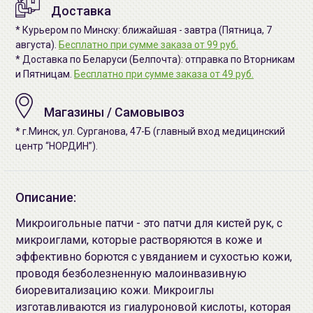
Доставка
* Курьером по Минску: ближайшая - завтра (Пятница, 7
августа).
Бесплатно при сумме заказа от 99 руб.
* Доставка по Беларуси (Белпочта): отправка по Вторникам
и Пятницам.
Бесплатно при сумме заказа от 49 руб.
Магазины / Самовывоз
* г.Минск, ул. Сурганова, 47-Б (главный вход медицинский
центр “НОРДИН”).
Описание:
Микроигольные патчи - это патчи для кистей рук, с
микроиглами, которые растворяются в коже и
эффективно борются с увяданием и сухостью кожи,
проводя безболезненную малоинвазивную
биоревитализацию кожи. Микроиглы
изготавливаются из гиалуроновой кислоты, которая