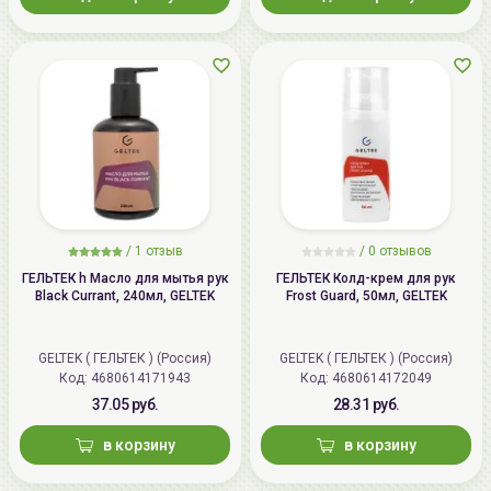
разглаживающие движения, а лишь слегка
придавите патчи, чтобы микроиглы вошли в кожу,
после чего перемещение патча недопустимо.
3
. Оставьте на коже на 25 минут, чтобы микроиглы
растворились в коже. Для большей эффективности
можно надавливать на патчи каждые 5 минут.
4.
После снятия патчей не рекомендуется наносить
макияж и другую косметику в течении 20 минут.
/
1 отзыв
/
0 отзывов
ГЕЛЬТЕК h Масло для мытья рук
ГЕЛЬТЕК Колд-крем для рук
Black Currant, 240мл, GELTEK
Frost Guard, 50мл, GELTEK
GELTEK ( ГЕЛЬТЕК ) (Россия)
GELTEK ( ГЕЛЬТЕК ) (Россия)
Код: 4680614171943
Код: 4680614172049
37.05 руб.
28.31 руб.
в корзину
в корзину