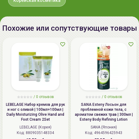
Корейская косметика
Похожие или сопутствующие товары
/
0 отзывов
/
0 отзывов
LEBELAGE Набор кремов для рук
SANA Esteny Лосьон для
и ног с оливой | 100мл+100мл |
проблемной кожи тела, с
Daily Moisturizing Olive Hand and
ароматом свежих трав | 300мл |
Foot Cream 2Set
Esteny Body Refining Lotion
LEBELAGE (Корея)
SANA (Япония)
Код: 8809035148334
Код: 4964596425943