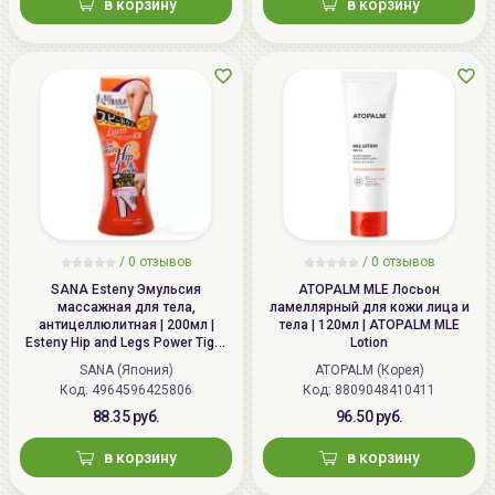
в корзину
в корзину
/
0 отзывов
/
0 отзывов
SANA Esteny Эмульсия
ATOPALM MLE Лосьон
массажная для тела,
ламеллярный для кожи лица и
антицеллюлитная | 200мл |
тела | 120мл | ATOPALM MLE
Esteny Hip and Legs Power Tight
Lotion
EX
SANA (Япония)
ATOPALM (Корея)
Код: 4964596425806
Код: 8809048410411
88.35 руб.
96.50 руб.
в корзину
в корзину