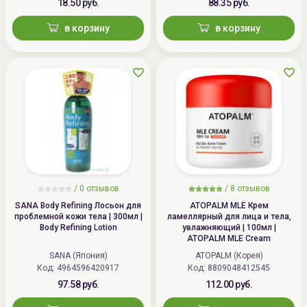
18.50 руб.
88.35 руб.
в корзину
в корзину
/
0 отзывов
/
8 отзывов
SANA Body Refining Лосьон для
ATOPALM MLE Крем
проблемной кожи тела | 300мл |
ламеллярный для лица и тела,
Body Refining Lotion
увлажняющий | 100мл |
ATOPALM MLE Cream
SANA (Япония)
ATOPALM (Корея)
Код: 4964596420917
Код: 8809048412545
97.58 руб.
112.00 руб.