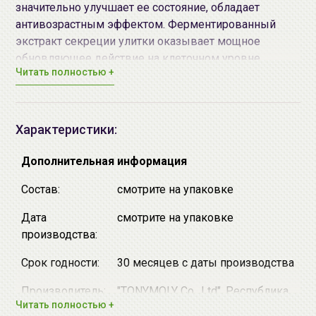
значительно улучшает ее состояние, обладает
антивозрастным эффектом. Ферментированный
экстракт секреции улитки оказывает мощное
обновляющее действие на клеточном уровне,
Читать полностью +
способствуют синтезу новых соединительных
тканей, интенсивно увлажняет, защищает от
преждевременного старения, разглаживает
существующие морщины и предупреждает
Характеристики:
появление новых, осветляет пигментацию. В состав
крема входит эластин, витамины, аминокислоты,
Дополнительная информация
коллаген - позволяют в короткие сроки
Состав:
смотрите на упаковке
восстановить поврежденную кожу рук.
Основная напрвленность крема:
Дата
смотрите на упаковке
♦ Борьба с морщинами и процессами старения кожи.
производства:
♦ Осветление и выравнивание тона кожи.
♦ Увлажнение кожи.
Срок годности:
30 месяцев с даты производства
Производитель:
"TONYMOLY Co., Ltd", Республика
Способ применения:
Используйте крем утром и
Читать полностью +
Корея, Republic of Korea, 851-3
вечером после мытья рук. Выдавите необходимое