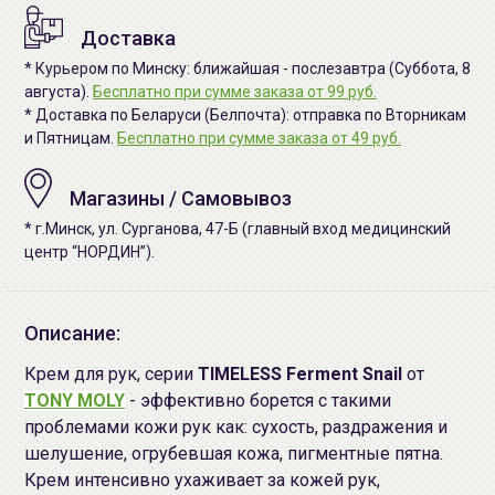
Доставка
* Курьером по Минску: ближайшая - послезавтра (Суббота, 8
августа).
Бесплатно при сумме заказа от 99 руб.
* Доставка по Беларуси (Белпочта): отправка по Вторникам
и Пятницам.
Бесплатно при сумме заказа от 49 руб.
Магазины / Самовывоз
* г.Минск, ул. Сурганова, 47-Б (главный вход медицинский
центр “НОРДИН”).
Описание:
Крем для рук, серии
TIMELESS Ferment Snail
от
TONY MOLY
- эффективно борется с такими
проблемами кожи рук как: сухость, раздражения и
шелушение, огрубевшая кожа, пигментные пятна.
Крем интенсивно ухаживает за кожей рук,