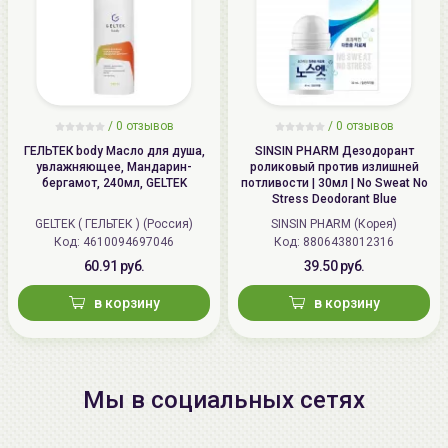
/
0 отзывов
/
0 отзывов
ГЕЛЬТЕК body Масло для душа,
SINSIN PHARM Дезодорант
увлажняющее, Мандарин-
роликовый против излишней
бергамот, 240мл, GELTEK
потливости | 30мл | No Sweat No
Stress Deodorant Blue
GELTEK ( ГЕЛЬТЕК ) (Россия)
SINSIN PHARM (Корея)
Код: 4610094697046
Код: 8806438012316
60.91 руб.
39.50 руб.
в корзину
в корзину
Мы в социальных сетях