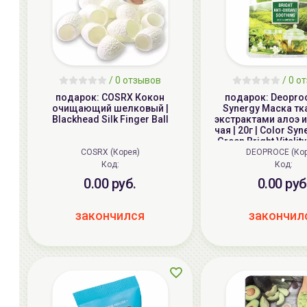
/ 0 отзывов
/ 0 о
подарок: COSRX Кокон
подарок: Deoproc
очищающий шелковый |
Synergy Маска тк
Blackhead Silk Finger Ball
экстрактами алоэ и
чая | 20г | Color Syn
Green Bright Vitalit
Sheet Mas
COSRX (Корея)
DEOPROCE (Ко
Код:
Код:
0.00 руб.
0.00 руб
закончился
закончил