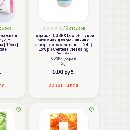
тзывов
/ 0 отзывов
 Влажные
подарок: COSRX Low pH Пудра
ук, с
энзимная для умывания с
 | 10шт |
экстрактом центеллы | 0.4г |
kute
Low pH Centella Cleansing
Powder
)
COSRX (Корея)
Код:
.
0.00 руб.
ся
закончился