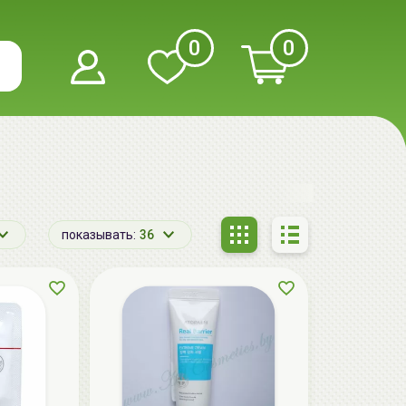
0
0
показывать:
36