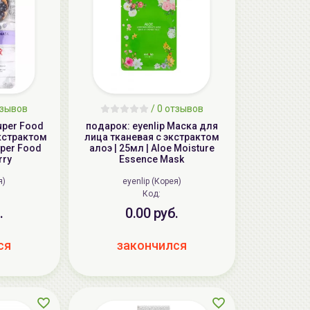
тзывов
/ 0 отзывов
uper Food
подарок: eyenlip Маска для
экстрактом
лица тканевая с экстрактом
uper Food
алоэ | 25мл | Aloe Moisture
rry
Essence Mask
я)
eyenlip (Корея)
Код:
.
0.00 руб.
ся
закончился