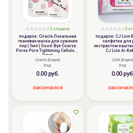
/ 0 отзывов
/ 0 о
подарок: Ciracle Локальная
подарок: CJ Lion
тканевая маска для сужения
салфетки для р
пор | 3мл | Good-Bye Coarse
экстрактом каштана
Pores Pore Tightening Cellulose
CJ Lion Ai-Ke
Patch
Ciracle (Корея)
LION (Корея
Код:
Код:
0.00 руб.
0.00 руб
закончился
закончил