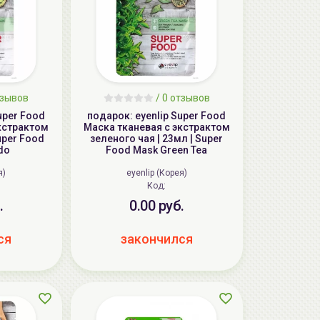
тзывов
/ 0 отзывов
uper Food
подарок: eyenlip Super Food
экстрактом
Маска тканевая c экстрактом
uper Food
зеленого чая | 23мл | Super
do
Food Mask Green Tea
я)
eyenlip (Корея)
Код:
.
0.00 руб.
ся
закончился