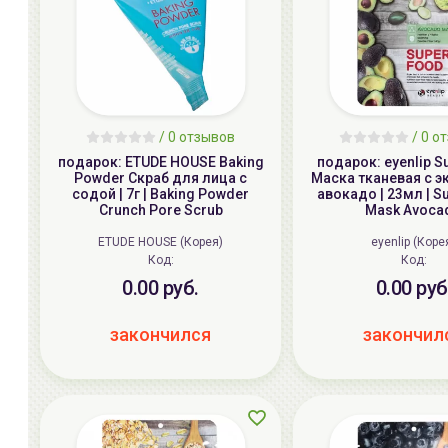
/ 0 отзывов
/ 0 о
подарок: ETUDE HOUSE Baking
подарок: eyenlip S
Powder Скраб для лица с
Маска тканевая c 
содой | 7г | Baking Powder
авокадо | 23мл | S
Crunch Pore Scrub
Mask Avoca
ETUDE HOUSE (Корея)
eyenlip (Коре
Код:
Код:
0.00 руб.
0.00 руб
закончился
закончил