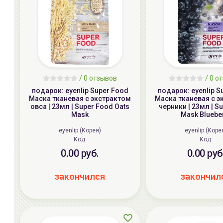
/ 0 отзывов
/ 0 о
подарок: eyenlip Super Food
подарок: eyenlip S
Маска тканевая c экстрактом
Маска тканевая c 
овса | 23мл | Super Food Oats
черники | 23мл | S
Mask
Mask Bluebe
eyenlip (Корея)
eyenlip (Коре
Код:
Код:
0.00 руб.
0.00 руб
закончился
закончил