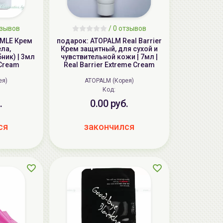
тзывов
/ 0 отзывов
 MLE Крем
подарок: ATOPALM Real Barrier
ела,
Крем защитный, для сухой и
ник) | 3мл
чувствительной кожи | 7мл |
 Cream
Real Barrier Extreme Cream
ея)
ATOPALM (Корея)
Код:
.
0.00 руб.
ся
закончился