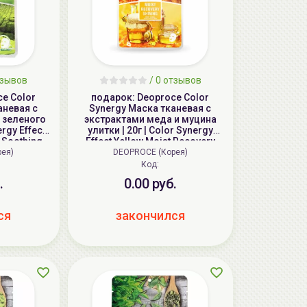
тзывов
/ 0 отзывов
e Color
подарок: Deoproce Color
аневая с
Synergy Маска тканевая с
 зеленого
экстрактами меда и муцина
ergy Effect
улитки | 20г | Color Synergy
y Soothing
Effect Yellow Moist Recovery
k
Shining Sheet Mask
рея)
DEOPROCE (Корея)
Код:
.
0.00 руб.
ся
закончился