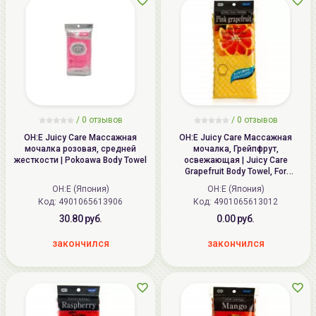
/
0
отзывов
/
0
отзывов
OH:E Juicy Care Массажная
OH:E Juicy Care Массажная
мочалка розовая, средней
мочалка, Грейпфрут,
жесткости | Pokoawa Body Towel
освежающая | Juicy Care
Grapefruit Body Towel, For
Refreshing
OH:E (Япония)
OH:E (Япония)
Код: 4901065613906
Код: 4901065613012
30.80 руб.
0.00 руб.
закончился
закончился