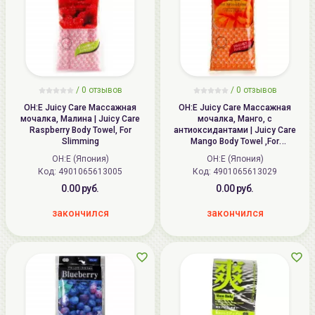
/
0
отзывов
/
0
отзывов
OH:E Juicy Care Массажная
OH:E Juicy Care Массажная
мочалка, Малина | Juicy Care
мочалка, Манго, с
Raspberry Body Towel, For
антиоксидантами | Juicy Care
Slimming
Mango Body Towel ,For
Antioxidation
OH:E (Япония)
OH:E (Япония)
Код: 4901065613005
Код: 4901065613029
0.00 руб.
0.00 руб.
закончился
закончился