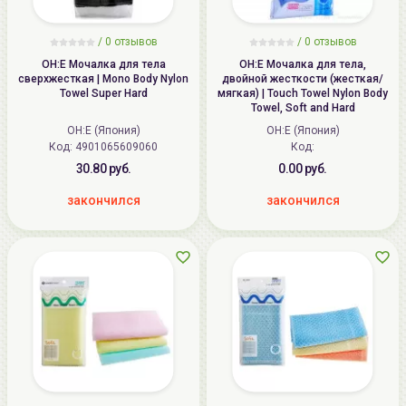
/
0
отзывов
/
0
отзывов
OH:E Мочалка для тела
OH:E Мочалка для тела,
сверхжесткая | Mono Body Nylon
двойной жесткости (жесткая/
Towel Super Hard
мягкая) | Touch Towel Nylon Body
Towel, Soft and Hard
OH:E (Япония)
OH:E (Япония)
Код: 4901065609060
Код:
30.80 руб.
0.00 руб.
закончился
закончился