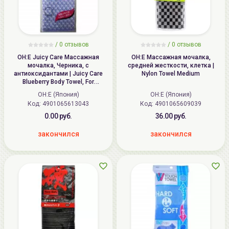
/
0
отзывов
/
0
отзывов
OH:E Juicy Care Массажная
OH:E Массажная мочалка,
мочалка, Черника, с
средней жесткости, клетка |
антиоксидантами | Juicy Care
Nylon Towel Medium
Blueberry Body Towel, For
Antioxidation
OH:E (Япония)
OH:E (Япония)
Код: 4901065613043
Код: 4901065609039
0.00 руб.
36.00 руб.
закончился
закончился