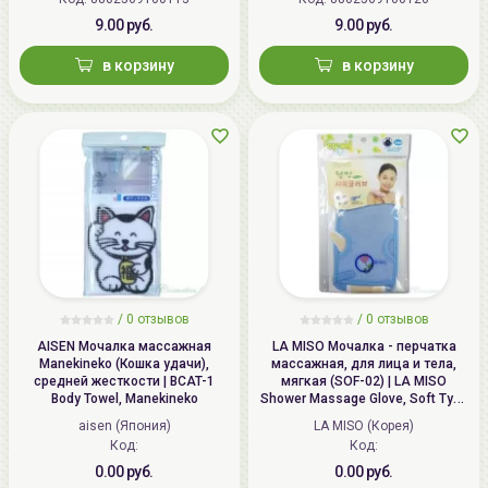
9.00 руб.
9.00 руб.
в корзину
в корзину
/
0
отзывов
/
0
отзывов
AISEN Мочалка массажная
LA MISO Мочалка - перчатка
Manekineko (Кошка удачи),
массажная, для лица и тела,
средней жесткости | BCAT-1
мягкая (SOF-02) | LA MISO
Body Towel, Manekineko
Shower Massage Glove, Soft Type
(SOF-02)
aisen (Япония)
LA MISO (Корея)
Код:
Код:
0.00 руб.
0.00 руб.