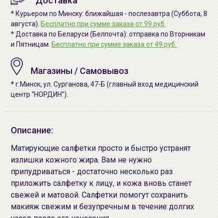
Доставка
* Курьером по Минску: ближайшая - послезавтра (Суббота, 8
августа).
Бесплатно при сумме заказа от 99 руб.
* Доставка по Беларуси (Белпочта): отправка по Вторникам
и Пятницам.
Бесплатно при сумме заказа от 49 руб.
Магазины / Самовывоз
* г.Минск, ул. Сурганова, 47-Б (главный вход медицинский
центр “НОРДИН”).
Описание:
Матирующие салфетки просто и быстро устранят
излишки кожного жира. Вам не нужно
припудриваться - достаточно несколько раз
приложить салфетку к лицу, и кожа вновь станет
свежей и матовой. Салфетки помогут сохранить
макияж свежим и безупречным в течение долгих