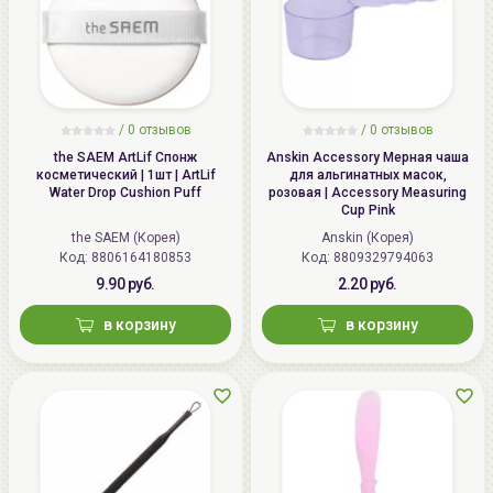
/
0 отзывов
/
0 отзывов
the SAEM ArtLif Спонж
Anskin Accessory Мерная чаша
косметический | 1шт | ArtLif
для альгинатных масок,
Water Drop Cushion Puff
розовая | Accessory Measuring
Cup Pink
the SAEM (Корея)
Anskin (Корея)
Код: 8806164180853
Код: 8809329794063
9.90 руб.
2.20 руб.
в корзину
в корзину