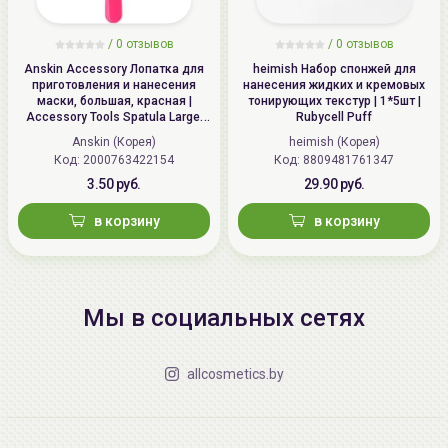
/
0 отзывов
/
0 отзывов
Anskin Accessory Лопатка для
heimish Набор спонжей для
приготовления и нанесения
нанесения жидких и кремовых
маски, большая, красная |
тонирующих текстур | 1*5шт |
Accessory Tools Spatula Large,
Rubycell Puff
Red
Anskin (Корея)
heimish (Корея)
Код: 2000763422154
Код: 8809481761347
3.50 руб.
29.90 руб.
в корзину
в корзину
Мы в социальных сетях
allcosmetics.by