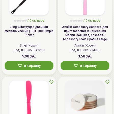
/
0 отзывов
/
0 отзывов
Singi Экструдер двойной
Anskin Accessory Лопатка для
металлический | PCT-100 Pimple
приготовления и нанесения
Picker
маски, большая, розовая |
Accessory Tools Spatula Large,
Pink
Singi (Корея)
Anskin (Корея)
Код: 8806358547295
Код: 8809329794056
9.90 руб.
3.50 руб.
в корзину
в корзину