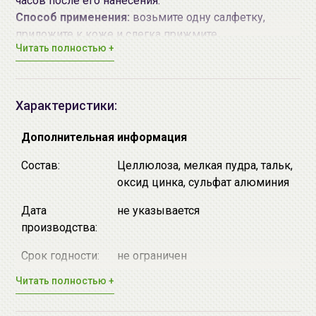
часов после его нанесения.
Способ применения:
возьмите одну салфетку,
приложите к коже и слегка прижмите.
Читать полностью +
Характеристики:
Дополнительная информация
Состав:
Целлюлоза, мелкая пудра, тальк,
оксид цинка, сульфат алюминия
Дата
не указывается
производства:
Срок годности:
не ограничен
Читать полностью +
Производитель:
DONGDONGGURIMOO CO., LTD.
07787 171, Gukhoe-daero 7-gil,