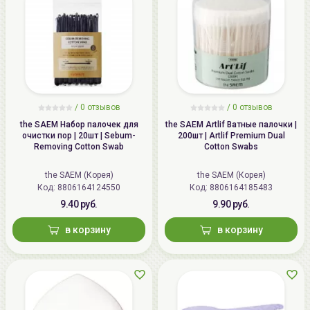
/
0 отзывов
/
0 отзывов
the SAEM Набор палочек для
the SAEM Artlif Ватные палочки |
очистки пор | 20шт | Sebum-
200шт | Artlif Premium Dual
Removing Cotton Swab
Cotton Swabs
the SAEM (Корея)
the SAEM (Корея)
Код: 8806164124550
Код: 8806164185483
9.40 руб.
9.90 руб.
в корзину
в корзину