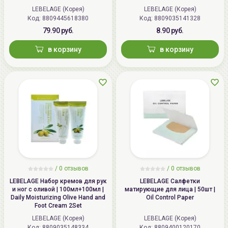
COLLAGEN + GREEN TEA Moisture
LEBELAGE (Корея)
LEBELAGE (Корея)
2 Set
Код: 8809445618380
Код: 8809035141328
79.90 руб.
8.90 руб.
в корзину
в корзину
/
0 отзывов
/
0 отзывов
LEBELAGE Набор кремов для рук
LEBELAGE Салфетки
и ног с оливой | 100мл+100мл |
матирующие для лица | 50шт |
Daily Moisturizing Olive Hand and
Oil Control Paper
Foot Cream 2Set
LEBELAGE (Корея)
LEBELAGE (Корея)
Код: 8809035148334
Код: 8809400120170