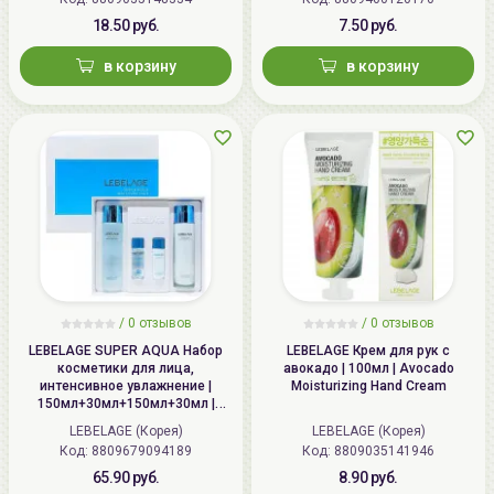
18.50 руб.
7.50 руб.
в корзину
в корзину
/
0 отзывов
/
0 отзывов
LEBELAGE SUPER AQUA Набор
LEBELAGE Крем для рук с
косметики для лица,
авокадо | 100мл | Avocado
интенсивное увлажнение |
Moisturizing Hand Cream
150мл+30мл+150мл+30мл |
SUPER AQUA Moisture 2 Set
LEBELAGE (Корея)
LEBELAGE (Корея)
Код: 8809679094189
Код: 8809035141946
65.90 руб.
8.90 руб.