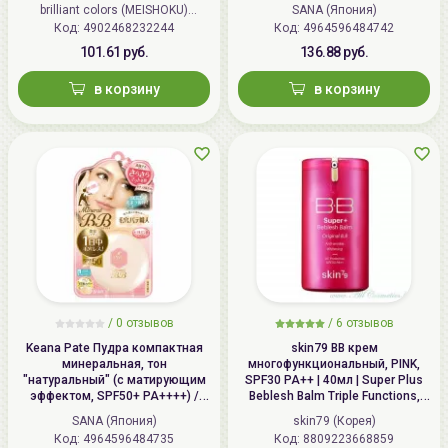
MOISTO-LABO BB MINERAL
SANA PORE PUTTY BB Mineral
brilliant colors (MEISHOKU)
SANA (Япония)
POWDER
Powder
Код: 4902468232244
(Япония)
Код: 4964596484742
101.61 руб.
136.88 руб.
в корзину
в корзину
/
0 отзывов
/
6 отзывов
Keana Pate Пудра компактная
skin79 ВВ крем
минеральная, тон
многофункциональный, PINK,
"натуральный" (с матирующим
SPF30 PA++ | 40мл | Super Plus
эффектом, SPF50+ PA++++) /
Beblesh Balm Triple Functions,
SANA PORE PUTTY BB Mineral
PINK BB Cream, SPF30 PA++
SANA (Япония)
skin79 (Корея)
Powder
Код: 4964596484735
Код: 8809223668859