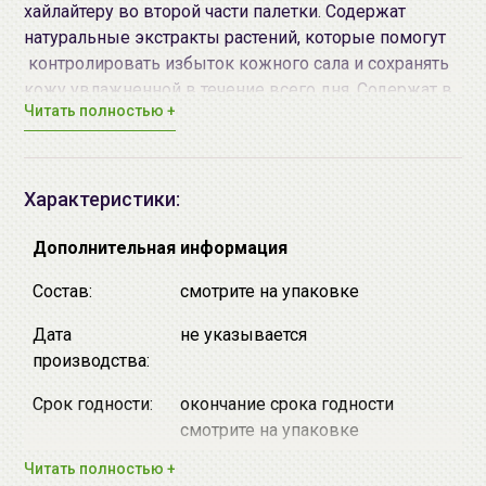
хайлайтеру во второй части палетки. Содержат
натуральные экстракты растений, которые помогут
контролировать избыток кожного сала и сохранять
кожу увлажненной в течение всего дня. Содержат в
Читать полностью +
составе натуральную жемчужную пудру, добытую
из южных морей Полинезии, которая придаст коже
лица мягкое сияние и изумительный жемчужный
блеск. Хорошо ложатся на кожу любого типа.
Характеристики:
Оказывают дезодорирующее, бактерицидное и
противовоспалительное действие.
Дополнительная информация
Состав:
смотрите на упаковке
Доступные варианты запеченных румян-хайлайтера
Multi Duo, серии
Delicate
Radiance
от
ENPRANI
Дата
не указывается
производства:
No.01 Pink Blending (Розовое сочетание)
No.02 Beige Blending (Бежевое сочетание)
Срок годности:
окончание срока годности
смотрите на упаковке
Способ применения:
Читать полностью +
1. Нанесите румяна на области щек или скул и
Производитель:
"Enprani Co., Ltd.", Республика