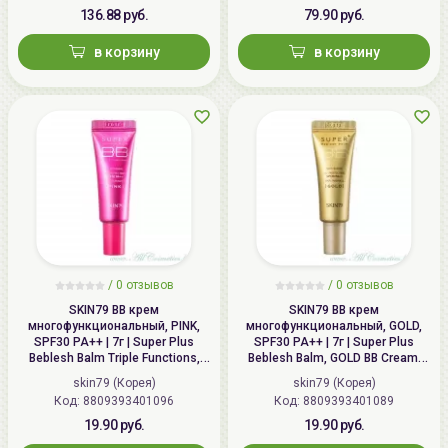
136.88 руб.
79.90 руб.
в корзину
в корзину
/
0 отзывов
/
0 отзывов
SKIN79 ВВ крем
SKIN79 ВВ крем
многофункциональный, PINK,
многофункциональный, GOLD,
SPF30 PA++ | 7г | Super Plus
SPF30 PA++ | 7г | Super Plus
Beblesh Balm Triple Functions,
Beblesh Balm, GOLD BB Cream,
PINK BB Cream, SPF30 PA++
SPF30 PA++
skin79 (Корея)
skin79 (Корея)
Код: 8809393401096
Код: 8809393401089
19.90 руб.
19.90 руб.