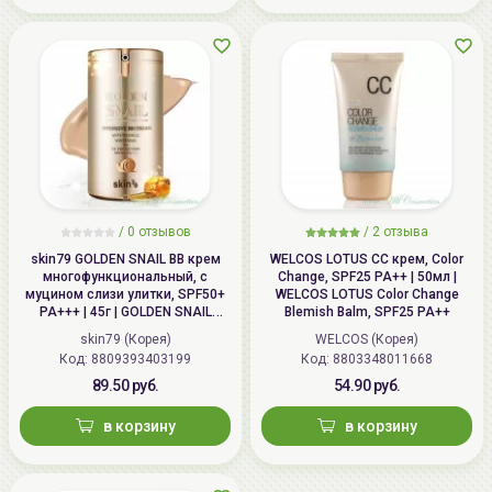
/
0 отзывов
/
2 отзыва
skin79 GOLDEN SNAIL ВВ крем
WELCOS LOTUS СС крем, Color
многофункциональный, с
Change, SPF25 PA++ | 50мл |
муцином слизи улитки, SPF50+
WELCOS LOTUS Color Change
PA+++ | 45г | GOLDEN SNAIL
Blemish Balm, SPF25 PA++
Intensive BB Cream, SPF50+
skin79 (Корея)
WELCOS (Корея)
PA+++
Код: 8809393403199
Код: 8803348011668
89.50 руб.
54.90 руб.
в корзину
в корзину