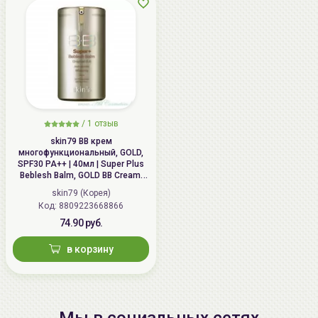
/
1 отзыв
skin79 ВВ крем
многофункциональный, GOLD,
SPF30 PA++ | 40мл | Super Plus
Beblesh Balm, GOLD BB Cream,
SPF30 PA++
skin79 (Корея)
Код: 8809223668866
74.90 руб.
в корзину
Мы в социальных сетях