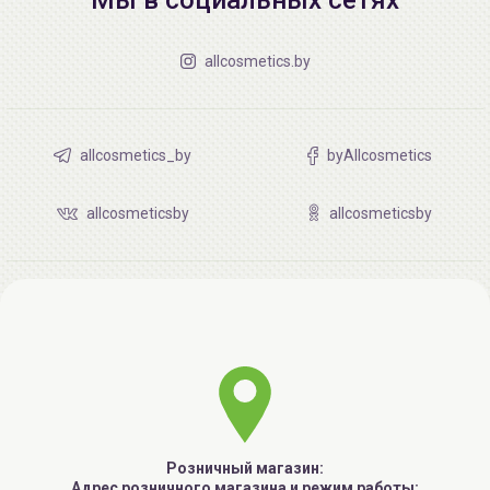
allcosmetics.by
allcosmetics_by
byAllcosmetics
allcosmeticsby
allcosmeticsby
Розничный магазин:
Адрес розничного магазина и режим работы: