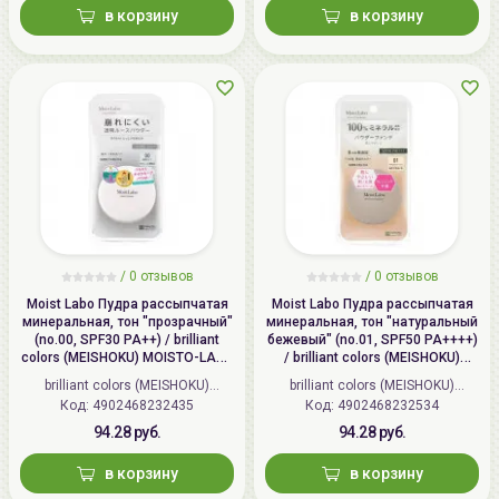
в корзину
в корзину
/
0 отзывов
/
0 отзывов
Moist Labo Пудра рассыпчатая
Moist Labo Пудра рассыпчатая
минеральная, тон "прозрачный"
минеральная, тон "натуральный
(no.00, SPF30 PA++) / brilliant
бежевый" (no.01, SPF50 PA++++)
colors (MEISHOKU) MOISTO-LABO
/ brilliant colors (MEISHOKU)
BB MINERAL FOUNDATION
MOISTO-LABO BB MINERAL
brilliant colors (MEISHOKU)
brilliant colors (MEISHOKU)
FOUNDATION
Код: 4902468232435
(Япония)
Код: 4902468232534
(Япония)
94.28 руб.
94.28 руб.
в корзину
в корзину