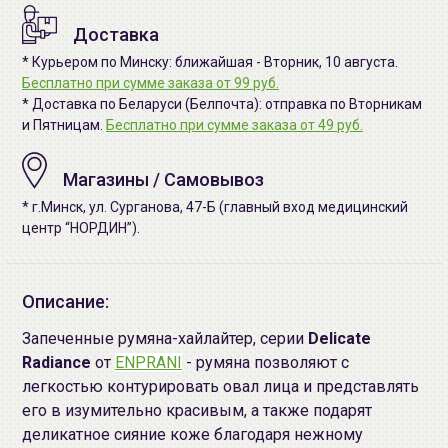
Доставка
* Курьером по Минску: ближайшая - Вторник, 10 августа.
Бесплатно при сумме заказа от 99 руб.
* Доставка по Беларуси (Белпочта): отправка по Вторникам
и Пятницам.
Бесплатно при сумме заказа от 49 руб.
Магазины / Самовывоз
* г.Минск, ул. Сурганова, 47-Б (главный вход медицинский
центр “НОРДИН”).
Описание:
Запеченные румяна-хайлайтер, серии
Delicate
Radiance
от
ENPRANI
- румяна позволяют с
легкостью контурировать овал лица и представлять
его в изумительно красивым, а также подарят
деликатное сияние коже благодаря нежному