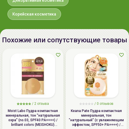
Декоративная косметика
Корейская косметика
Похожие или сопутствующие товары
/
2 отзыва
/
0 отзывов
Moist Labo Пудра компактная
Keana Pate Пудра компактная
минеральная, тон "натуральная
минеральная, тон
охра" (no.03, SPF40 PA++++) /
"натуральный" (с увлажняющим
brilliant colors (MEISHOKU)
эффектом, SPF50+ PA++++) /