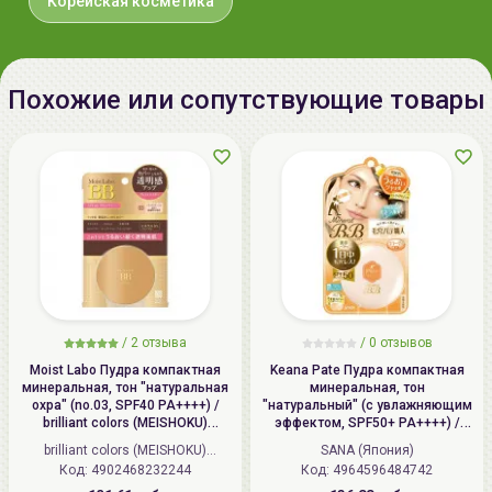
Корейская косметика
века для придания взгляду открытости, под
линию нижнего века для придания сияния и
искры в глазах либо на середину под нижней
губой для эффекта пухлых губ и объема.
Похожие или сопутствующие товары
При желании, можно использовать каждый из цветов
паллетки по-отдельности.
/
2 отзыва
/
0 отзывов
Moist Labo Пудра компактная
Keana Pate Пудра компактная
минеральная, тон "натуральная
минеральная, тон
охра" (no.03, SPF40 PA++++) /
"натуральный" (с увлажняющим
brilliant colors (MEISHOKU)
эффектом, SPF50+ PA++++) /
MOISTO-LABO BB MINERAL
SANA PORE PUTTY BB Mineral
brilliant colors (MEISHOKU)
SANA (Япония)
POWDER
Powder
Код: 4902468232244
(Япония)
Код: 4964596484742