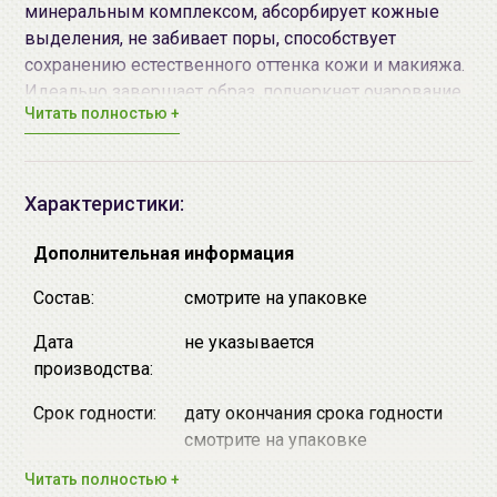
минеральным комплексом, абсорбирует кожные
выделения, не забивает поры, способствует
сохранению естественного оттенка кожи и макияжа.
Идеально завершает образ, подчеркнет очарование
Читать полностью +
линий лица, придст ему обворожительное мерцание
и свежесть. Хорошо ложится на кожу любого типа.
Гармоничное слияние оттенков палетки, цвета
которой можно также использовать и по-
Характеристики:
отдельности.
Luminous Multi Highlighter
#02 Gold Beige
,
Дополнительная информация
серии Saemmul
Состав:
смотрите на упаковке
Дата
не указывается
производства:
Срок годности:
дату окончания срока годности
смотрите на упаковке
Читать полностью +
Производитель:
[the SAEM] "the SAEM International