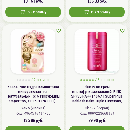
101.61 руб.
136.88 руб.
в корзину
в корзину
/
0 отзывов
/
6 отзывов
Keana Pate Пудра компактная
skin79 ВВ крем
минеральная, тон
многофункциональный, PINK,
"натуральный" (с матирующим
SPF30 PA++ | 40мл | Super Plus
эффектом, SPF50+ PA++++) /
Beblesh Balm Triple Functions,
SANA PORE PUTTY BB Mineral
PINK BB Cream, SPF30 PA++
SANA (Япония)
skin79 (Корея)
Powder
Код: 4964596484735
Код: 8809223668859
136.88 руб.
79.90 руб.