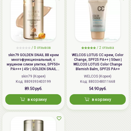
/
0 отзывов
/
2 отзыва
skin79 GOLDEN SNAIL ВВ крем
WELCOS LOTUS СС крем, Color
многофункциональный, с
Change, SPF25 PA++ | 50мл |
муцином слизи улитки, SPF50+
WELCOS LOTUS Color Change
PA+++ | 45г | GOLDEN SNAIL
Blemish Balm, SPF25 PA++
Intensive BB Cream, SPF50+
skin79 (Корея)
WELCOS (Корея)
PA+++
Код: 8809393403199
Код: 8803348011668
89.50 руб.
54.90 руб.
в корзину
в корзину