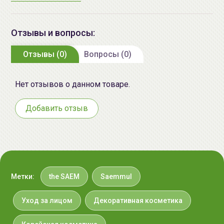
Co., Ltd.", Республика Корея,
Republic of Korea, 10F. Kwanjeong
Bld., 35 Cheonggyecheon-ro,
Отзывы и вопросы:
Jongno-gu, Seoul
#02 Gold Beige
Отзывы (0)
Вопросы (0)
Импортер в
ИП Мигаль Наталья Петровна,
Беларусь:
УНП 192179286 Беларусь,
Нет отзывов о данном товаре.
220020 Минск, ул.Радужная 4/1-
136. www.allcosmetics.by, E-mail:
Добавить отзыв
info@allcosmetics.by,
тел.:+375296131336
Способ применения:
Аккуратно смешивая оттенки секторов палетки,
Метки:
the SAEM
Saemmul
нанесите хайлайтер на области щек или скул и
тщательно растушуйте.
Уход за лицом
Декоративная косметика
Аккуратно смешивая оттенки секторов палетки,
ннесите хайлайтер на области скул, середину