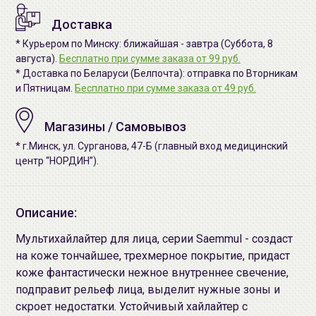
Доставка
* Курьером по Минску: ближайшая - завтра (Суббота, 8
августа).
Бесплатно при сумме заказа от 99 руб.
* Доставка по Беларуси (Белпочта): отправка по Вторникам
и Пятницам.
Бесплатно при сумме заказа от 49 руб.
Магазины / Самовывоз
* г.Минск, ул. Сурганова, 47-Б (главный вход медицинский
центр “НОРДИН”).
Описание:
Мультихайлайтер для лица, серии Saemmul - создаст
на коже тончайшее, трехмерное покрытие, придаст
коже фантастически нежное внутреннее свечение,
подправит рельеф лица, выделит нужные зоны и
скроет недостатки. Устойчивый хайлайтер с