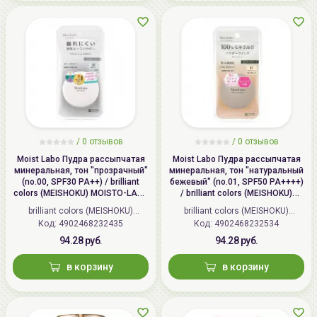
/
0 отзывов
/
0 отзывов
Moist Labo Пудра рассыпчатая
Moist Labo Пудра рассыпчатая
минеральная, тон "прозрачный"
минеральная, тон "натуральный
(no.00, SPF30 PA++) / brilliant
бежевый" (no.01, SPF50 PA++++)
colors (MEISHOKU) MOISTO-LABO
/ brilliant colors (MEISHOKU)
BB MINERAL FOUNDATION
MOISTO-LABO BB MINERAL
brilliant colors (MEISHOKU)
brilliant colors (MEISHOKU)
FOUNDATION
Код: 4902468232435
(Япония)
Код: 4902468232534
(Япония)
94.28 руб.
94.28 руб.
в корзину
в корзину