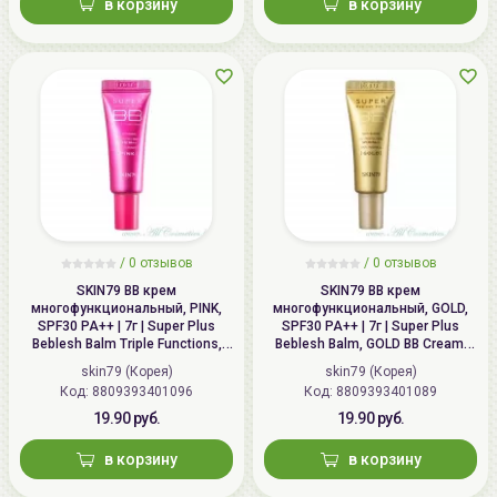
в корзину
в корзину
/
0 отзывов
/
0 отзывов
SKIN79 ВВ крем
SKIN79 ВВ крем
многофункциональный, PINK,
многофункциональный, GOLD,
SPF30 PA++ | 7г | Super Plus
SPF30 PA++ | 7г | Super Plus
Beblesh Balm Triple Functions,
Beblesh Balm, GOLD BB Cream,
PINK BB Cream, SPF30 PA++
SPF30 PA++
skin79 (Корея)
skin79 (Корея)
Код: 8809393401096
Код: 8809393401089
19.90 руб.
19.90 руб.
в корзину
в корзину