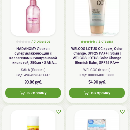
/
0 отзывов
/
2 отзыва
HADANOMY Лосьон
WELCOS LOTUS СС крем, Color
суперувлажняющий с
Change, SPF25 PA++ | 50мл |
коллагеном и гиалуроновой
WELCOS LOTUS Color Change
кислотой, 250мл / SANA
Blemish Balm, SPF25 PA++
HADANOMY Collagen mist
SANA (Япония)
WELCOS (Корея)
Код: 4964596451416
Код: 8803348011668
90.86 руб.
54.90 руб.
в корзину
в корзину