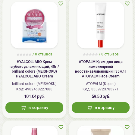
/
0 отзывов
/
0 отзывов
HYALCOLLABO Крем
ATOPALM Крем для лица
глубокоувлажняющий, 48г /
ламеллярный
brilliant colors (MEISHOKU)
восстанавливающий | 35мл |
HYALCOLLABO Cream
ATOPALM Face Cream
brilliant colors (MEISHOKU)
ATOPALM (Корея)
Код: 4902468227080
(Япония)
Код: 8809723785971
101.04 руб.
59.50 руб.
в корзину
в корзину