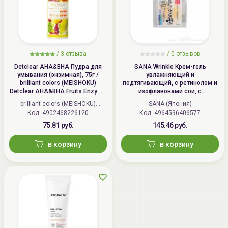
/
3 отзыва
/
0 отзывов
Detclear AHA&BHA Пудра для
SANA Wrinkle Крем-гель
умывания (энзимная), 75г /
увлажняющий и
brilliant colors (MEISHOKU)
подтягивающий, с ретинолом и
Detclear AHA&BHA Fruits Enzyme
изофлавонами сои, с
Powder Wash
осветляющим эффектом | 100г |
brilliant colors (MEISHOKU)
SANA (Япония)
Wrinkle Gel Cream (Whitening)
Код: 4902468226120
(Япония)
Код: 4964596406577
75.81 руб.
145.46 руб.
в корзину
в корзину