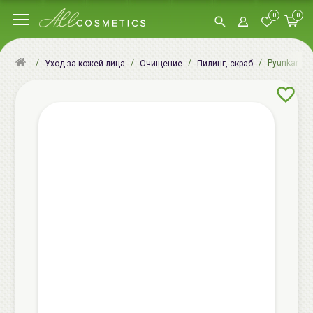
0
0
Pyunkang Yu
Уход за кожей лица
Очищение
Пилинг, скраб