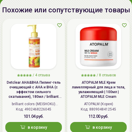
движениями, избегая области вокруг глаз. Затем
Импортер в
ИП Мигаль Наталья Петровна,
Похожие или сопутствующие товары
смойте теплой водой и используйте привычный уход
Беларусь:
УНП 192179286 Беларусь,
(
тонер
,
сыворотка
,
крем
).
220020 Минск, ул.Радужная 4/1-
Используйте пилинг 1-3 раза в неделю зависимости
136. www.allcosmetics.by, E-mail:
от потребностей вашей кожи.
info@allcosmetics.by,
тел.:+375296131336
Наибольшего эффекта можно достичь используя
комплексно средства
от
Pyunkang Yul
.
/
4 отзыва
/
8 отзывов
Detclear AHA&BHA Пилинг-гель
ATOPALM MLE Крем
очищающий с AHA и BHA (с
ламеллярный для лица и тела,
эффектом сильного
увлажняющий | 100мл |
скатывания), 180мл / brilliant
ATOPALM MLE Cream
colors (MEISHOKU) Detclear
brilliant colors (MEISHOKU)
ATOPALM (Корея)
Bright&Peel AHA&BHA Fruits
Код: 4902468226045
(Япония)
Код: 8809048412545
Peeling Jelly
101.04 руб.
112.00 руб.
в корзину
в корзину