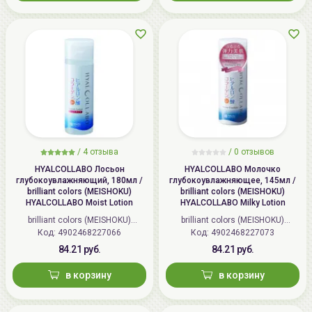
/
4 отзыва
/
0 отзывов
HYALCOLLABO Лосьон
HYALCOLLABO Молочко
глубокоувлажняющий, 180мл /
глубокоувлажняющее, 145мл /
brilliant colors (MEISHOKU)
brilliant colors (MEISHOKU)
HYALCOLLABO Moist Lotion
HYALCOLLABO Milky Lotion
brilliant colors (MEISHOKU)
brilliant colors (MEISHOKU)
Код: 4902468227066
(Япония)
Код: 4902468227073
(Япония)
84.21 руб.
84.21 руб.
в корзину
в корзину