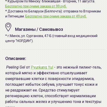
* Курьером по Минску: ближайшая - Вторник, 11 августа.
Бесплатно при сумме заказа от 99 руб.
* Доставка по Беларуси (Белпочта): отправка по Вторникам
и Пятницам.
Бесплатно при сумме заказа от 49 руб.
Магазины / Самовывоз
* г.Минск, ул. Сурганова, 47-Б (главный вход медицинский
центр “НОРДИН”).
Описание:
Peeling Gel
от
Pyunkang Yul
- это нежный пилинг-гель,
который мягко и эффективно отшелушивает
омертвевшие клетки с поверхности эпидермиса,
поглощает избыток себума, улучшает тонус кожи и
не раздражает ее. Средство стимулирует
регенерацию клеток, способствует нормализации
работы сальных желез и улучшению тона и текстуры