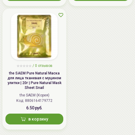
Импортер в
ИП Мигаль Наталья Петровна,
Беларусь:
УНП 192179286 Беларусь,
220020 Минск, ул.Радужная 4/1-
136. www.allcosmetics.by, E-mail:
info@allcosmetics.by,
тел.:+375296131336
/
0 отзывов
the SAEM Pure Natural Маска
для лица тканевая с муцином
улитки | 20г | Pure Natural Mask
Sheet Snail
the SAEM (Корея)
Код: 8806164179772
6.50 руб.
в корзину