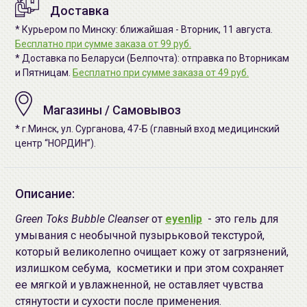
Доставка
* Курьером по Минску: ближайшая - Вторник, 11 августа.
Бесплатно при сумме заказа от 99 руб.
* Доставка по Беларуси (Белпочта): отправка по Вторникам
и Пятницам.
Бесплатно при сумме заказа от 49 руб.
Магазины / Самовывоз
* г.Минск, ул. Сурганова, 47-Б (главный вход медицинский
центр “НОРДИН”).
Описание:
Green Toks Bubble Cleanser
от
eyenlip
- это гель для
умывания с необычной пузырьковой текстурой,
который великолепно очищает кожу от загрязнений,
излишком себума, косметики и при этом сохраняет
ее мягкой и увлажненной, не оставляет чувства
стянутости и сухости после применения.