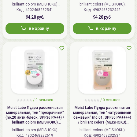
MOISTO-LABO BB MINERAL
BB MINERAL FOUNDATION
brilliant colors (MEISHOKU)
brilliant colors (MEISHOKU)
Срок годности:
см. на упаковке (день месяц год)
FOUNDATION
Код: 4902468232541
(Япония)
Код: 4902468232442
(Япония)
Производитель:
TOKIWA Pharmaceutical Co., Ltd.,
94.28 руб.
94.28 руб.
Lattice Aoyama Square 5F, 1-2-6
в корзину
в корзину
Minami-aoyama, Minato-ku, Tokyo
107-0062, Japan
Импортер в
ООО «Аллкосметикс Групп».
Беларусь:
Беларусь, 220113 Минск,
ул.Мележа, д.5, корп.1, пом.233.
+375296092910
group@allcosmetics.by
/
0 отзывов
/
0 отзывов
Moist Labo Пудра рассыпчатая
Moist Labo Пудра рассыпчатая
минеральная, тон "прозрачный"
минеральная, тон "натуральный
(no.20 анти-блеск, SPF36 PA++) /
бежевый" (no.01, SPF50 PA++++)
brilliant colors (MEISHOKU)
/ brilliant colors (MEISHOKU)
MOISTO-LABO BB MINERAL
MOISTO-LABO BB MINERAL
brilliant colors (MEISHOKU)
brilliant colors (MEISHOKU)
FOUNDATION
FOUNDATION
Код: 4902468232619
(Япония)
Код: 4902468232534
(Япония)