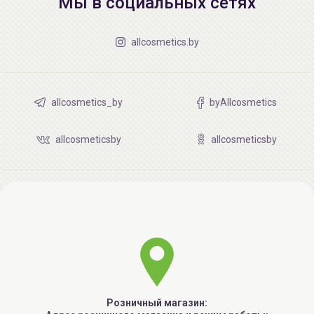
Мы в социальных сетях
allcosmetics.by
allcosmetics_by
byAllcosmetics
allcosmeticsby
allcosmeticsby
Розничный магазин: