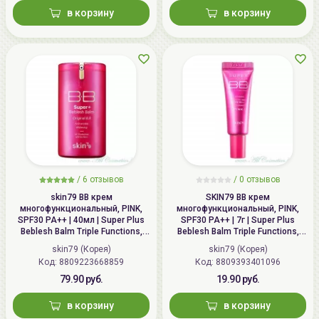
в корзину
в корзину
/
6 отзывов
/
0 отзывов
skin79 ВВ крем
SKIN79 ВВ крем
многофункциональный, PINK,
многофункциональный, PINK,
SPF30 PA++ | 40мл | Super Plus
SPF30 PA++ | 7г | Super Plus
Beblesh Balm Triple Functions,
Beblesh Balm Triple Functions,
PINK BB Cream, SPF30 PA++
PINK BB Cream, SPF30 PA++
skin79 (Корея)
skin79 (Корея)
Код: 8809223668859
Код: 8809393401096
79.90 руб.
19.90 руб.
в корзину
в корзину