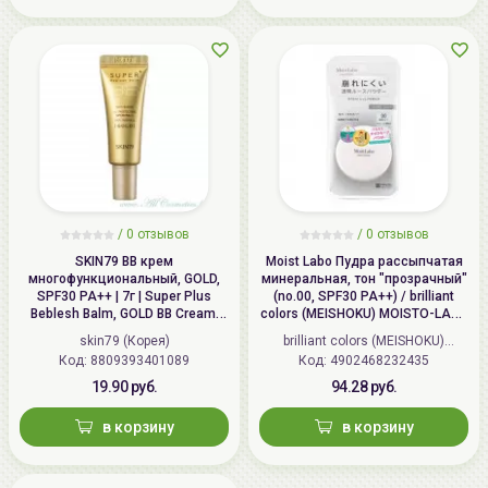
/
0 отзывов
/
0 отзывов
SKIN79 ВВ крем
Moist Labo Пудра рассыпчатая
многофункциональный, GOLD,
минеральная, тон "прозрачный"
SPF30 PA++ | 7г | Super Plus
(no.00, SPF30 PA++) / brilliant
Beblesh Balm, GOLD BB Cream,
colors (MEISHOKU) MOISTO-LABO
SPF30 PA++
BB MINERAL FOUNDATION
skin79 (Корея)
brilliant colors (MEISHOKU)
Код: 8809393401089
Код: 4902468232435
(Япония)
19.90 руб.
94.28 руб.
в корзину
в корзину