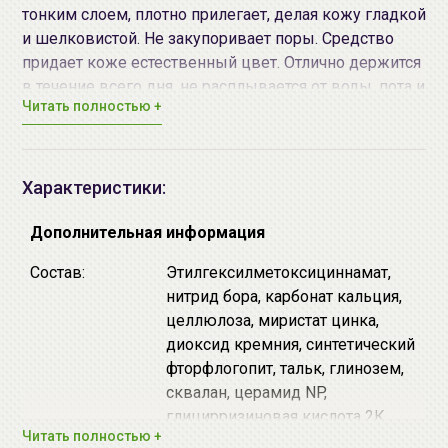
тонким слоем, плотно прилегает, делая кожу гладкой
и шелковистой. Не закупоривает поры. Средство
придает коже естественный цвет. Отлично держится
в течение всего дня, не расплывается от воды, пота и
Читать полностью +
кожного жира. Благодаря особенным компонентам и
структуре пудры, способствует сохранению
ощущения увлажненности и совершенно не
стягивает кожу.
Характеристики:
Не содержит отдушек, минеральных масел,
парабенов.
Дополнительная информация
Солнцезащитный фактор SPF50+ PA++++.
Состав:
Этилгексилметоксициннамат,
Тон: 02
нитрид бора, карбонат кальция,
целлюлоза, миристат цинка,
Выполняет несколько функций:
диоксид кремния, синтетический
Маскирует расширенные поры, неровности
фторфлогопит, тальк, глинозем,
кожи, пигментные пятна и мелкие морщинки.
сквалан, церамид NP,
Контролирует выделение кожного сала в
глицирризиновая кислота 2К,
течение дня.
Читать полностью +
морская соль, марокканская
Ухаживает за кожей, увлажняет и подтягивает,