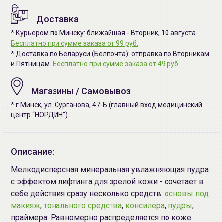
Доставка
* Курьером по Минску: ближайшая - Вторник, 10 августа.
Бесплатно при сумме заказа от 99 руб.
* Доставка по Беларуси (Белпочта): отправка по Вторникам
и Пятницам.
Бесплатно при сумме заказа от 49 руб.
Магазины / Самовывоз
* г.Минск, ул. Сурганова, 47-Б (главный вход медицинский
центр “НОРДИН”).
Описание:
Мелкодисперсная минеральная увлажняющая пудра
с эффектом лифтинга для зрелой кожи - сочетает в
себе действия сразу несколько средств:
основы под
макияж
,
тонального средства
,
консилера
,
пудры
,
праймера. Равномерно распределяется по коже