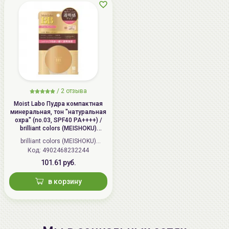
/
2 отзыва
Moist Labo Пудра компактная
минеральная, тон "натуральная
охра" (no.03, SPF40 PA++++) /
brilliant colors (MEISHOKU)
MOISTO-LABO BB MINERAL
brilliant colors (MEISHOKU)
POWDER
Код: 4902468232244
(Япония)
101.61 руб.
в корзину