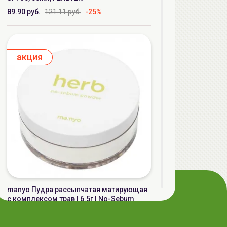
89.90 руб.
121.11 руб.
-25%
aкция
manyo Пудра рассыпчатая матирующая
с комплексом трав | 6.5г | No-Sebum
Powder Herb Green
44.90 руб.
49.90 руб.
-10%