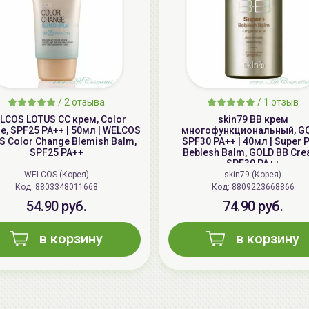
/
2 отзыва
/
1 отзыв
LCOS LOTUS СС крем, Color
skin79 ВВ крем
e, SPF25 PA++ | 50мл | WELCOS
многофункциональный, GO
S Color Change Blemish Balm,
SPF30 PA++ | 40мл | Super 
SPF25 PA++
Beblesh Balm, GOLD BB Cre
SPF30 PA++
WELCOS (Корея)
skin79 (Корея)
Код: 8803348011668
Код: 8809223668866
54.90 руб.
74.90 руб.
в корзину
в корзину