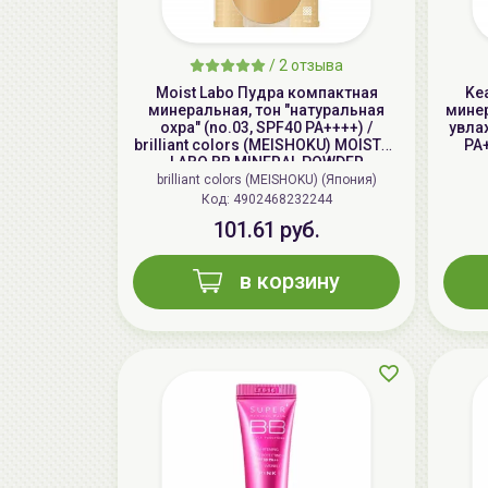
/
2 отзыва
Moist Labo Пудра компактная
Ke
минеральная, тон "натуральная
минер
охра" (no.03, SPF40 PA++++) /
увла
brilliant colors (MEISHOKU) MOISTO-
PA
LABO BB MINERAL POWDER
brilliant colors (MEISHOKU) (Япония)
Код: 4902468232244
101.61 руб.
в корзину