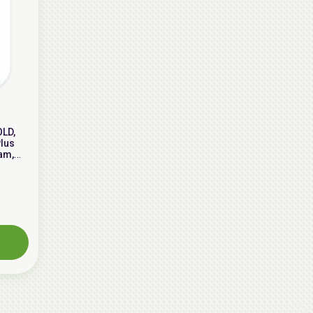
LD,
Plus
am,