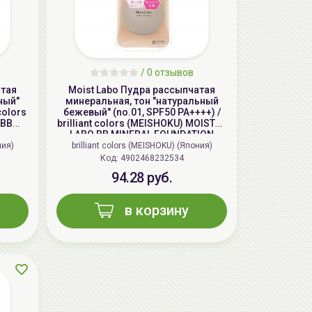
/
0 отзывов
атая
Moist Labo Пудра рассыпчатая
ный"
минеральная, тон "натуральный
 colors
бежевый" (no.01, SPF50 PA++++) /
 BB
brilliant colors (MEISHOKU) MOISTO-
LABO BB MINERAL FOUNDATION
ния)
brilliant colors (MEISHOKU) (Япония)
Код: 4902468232534
AiliCode Гель-масло для душа Сочная
94.28 руб.
вишня, 250мл
19.99 руб.
25.53 руб.
-21%
в корзину