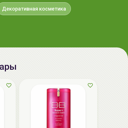
Декоративная косметика
aкция
вары
AiliCode Бальзам для волос
увлажняющий, 250мл
19.99 руб.
27.38 руб.
-26%