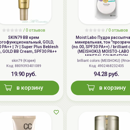
/
0 отзывов
/
0 отзывов
SKIN79 ВВ крем
Moist Labo Пудра рассыпч
огофункциональный, GOLD,
минеральная, тон "прозрач
 PA++ | 7г | Super Plus Beblesh
(no.00, SPF30 PA++) / brilliant
, GOLD BB Cream, SPF30 PA++
(MEISHOKU) MOISTO-LABO
MINERAL FOUNDATION
skin79 (Корея)
brilliant colors (MEISHOKU) (Япо
Код: 8809393401089
Код: 4902468232435
19.90 руб.
94.28 руб.
в корзину
в корзину