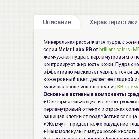
Описание
Характеристики
Минеральная рассыпчатая пудра, с жем
серии
Moist Labo BB
от
brilliant colors 
жемчужная пудра с перламутровым отте
контролирует жирность кожи. Пудра оче
эффективно маскирует черные точки, д
коже ровный цвет, делает ее гладкой и
макияжа после использования
ВВ-крем
Основные активные компоненты сред
♦ Светорассеивающие и светоотражающ
перламутровый оттенок и отражая солне
защищая клетки от воздействия солнца.
♦ Жемчуг - придает коже ощущение глад
♦ Наномолекулы гиалуроновой кислоты,
барьер, препятствующий обезвоживанию