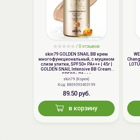
/
0 отзывов
skin79 GOLDEN SNAIL ВВ крем
WE
многофункциональный, с муцином
Chang
слизи улитки, SPF50+ PA+++ | 45г |
LOTU
GOLDEN SNAIL Intensive BB Cream,
SPF50+ PA+++
skin79 (Корея)
Код: 8809393403199
89.50 руб.
в корзину