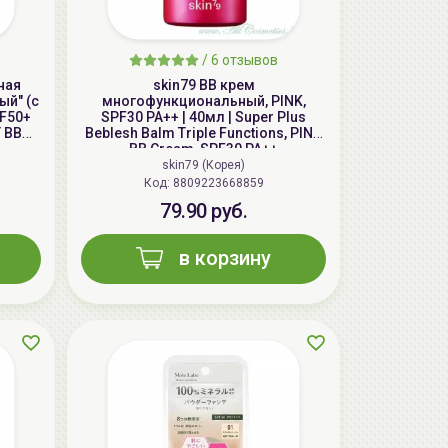
aкция
/
6 отзывов
ная
skin79 ВВ крем
ый" (с
многофункциональный, PINK,
F50+
SPF30 PA++ | 40мл | Super Plus
 BB
Beblesh Balm Triple Functions, PINK
BB Cream, SPF30 PA++
skin79 (Корея)
Код: 8809223668859
79.90 руб.
в корзину
AiliCode Восстанавливающий крем-
пилинг для лица, 50мл
24.90 руб.
49.95 руб.
-50%
aкция