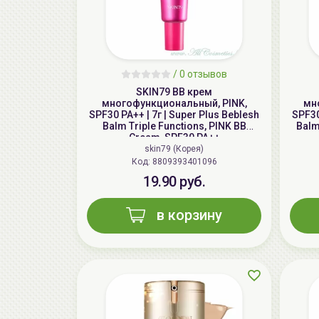
/
0 отзывов
SKIN79 ВВ крем
многофункциональный, PINK,
мн
SPF30 PA++ | 7г | Super Plus Beblesh
SPF30
Balm Triple Functions, PINK BB
Balm
Cream, SPF30 PA++
skin79 (Корея)
Код: 8809393401096
19.90 руб.
в корзину