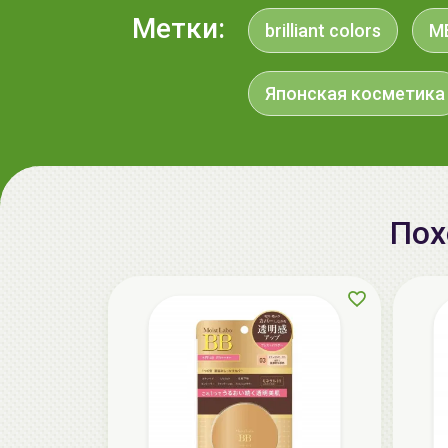
Метки:
brilliant colors
M
Японская косметика
Пох