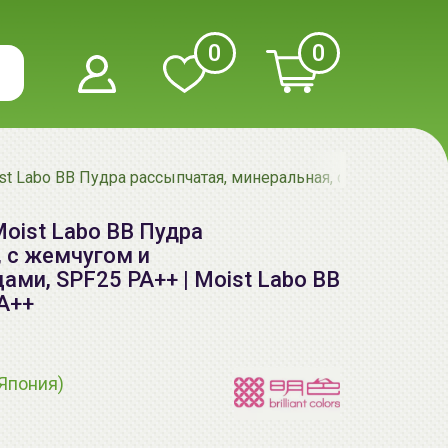
0
0
Moist Labo BB Пудра рассыпчатая, минеральная, с жемчугом 
 Moist Labo BB Пудра
 с жемчугом и
ми, SPF25 PA++ | Moist Labo BB
PA++
(Япония)