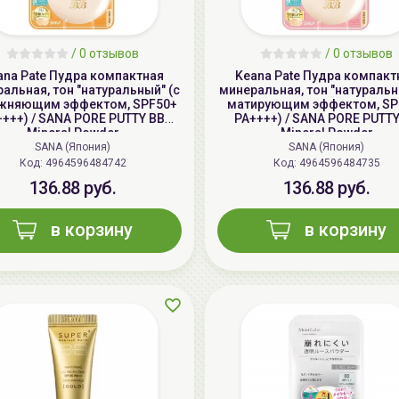
/
0 отзывов
/
0 отзывов
ana Pate Пудра компактная
Keana Pate Пудра компакт
альная, тон "натуральный" (с
минеральная, тон "натуральн
жняющим эффектом, SPF50+
матирующим эффектом, SP
++++) / SANA PORE PUTTY BB
PA++++) / SANA PORE PUTTY
Mineral Powder
Mineral Powder
SANA (Япония)
SANA (Япония)
Код: 4964596484742
Код: 4964596484735
136.88 руб.
136.88 руб.
в корзину
в корзину