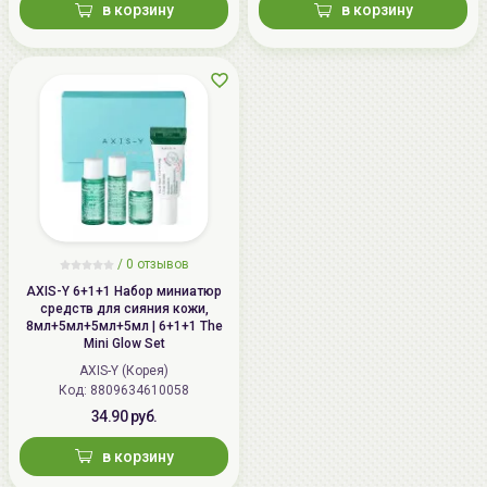
в корзину
в корзину
/
0 отзывов
AXIS-Y 6+1+1 Набор миниатюр
средств для сияния кожи,
8мл+5мл+5мл+5мл | 6+1+1 The
Mini Glow Set
AXIS-Y (Корея)
Код: 8809634610058
34.90 руб.
в корзину