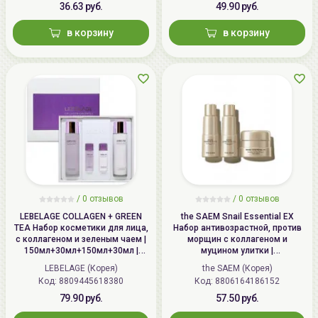
36.63 руб.
49.90 руб.
в корзину
в корзину
/
0 отзывов
/
0 отзывов
LEBELAGE COLLAGEN + GREEN
the SAEM Snail Essential EX
TEA Набор косметики для лица,
Набор антивозрастной, против
c коллагеном и зеленым чаем |
морщин с коллагеном и
150мл+30мл+150мл+30мл |
муцином улитки |
COLLAGEN + GREEN TEA Moisture
31мл+31мл+10мл | Snail
LEBELAGE (Корея)
the SAEM (Корея)
2 Set
Essential EX Wrinkle Solution
Код: 8809445618380
Код: 8806164186152
Travel Kit
79.90 руб.
57.50 руб.