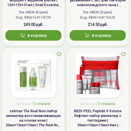
морщин с муцином улитки |
увлажнения с экстрактом корня
150+150+31мл | Snail Essential
новозеландского льна |
PETITFEE Тканевая маска для лица, с
EX Wrinkle Solution Skin Care 2
150мл+130мл+50мл+31мл+31мл
the SAEM (Корея)
the SAEM (Корея)
аминокислотами шелка | 25г | Silk Amino Serum Mask
Set
| Urban Eco Harakeke Deep
Код: 8806164174739
Код: 8806164175620
Moisture Skin Care 3 Set
249.00 руб.
214.50 руб.
в корзину
в корзину
Пробники:
ATOPALM MLE Крем для лица и тела,
увлажняющий
the SAEM CELL RENEW BIO Пилинг-скатка для
кожи лица
Серия / Выпуск:
Март 2021 No.6 *ограниченное
количество в выпуске.
/
0 отзывов
/
0 отзывов
celimax The Real Noni Набор
MEDI-PEEL Peptide 9 Volume
миниатюр восстанавливающих
Лифтинг-набор миниатюр с
на основе нони |
пептидами |
20мл+10мл+10мл | The Real Noni
30мл+10мл+10мл+4мл |
Starter Kit
MEDIPEEL Peptide 9 Volume BIO