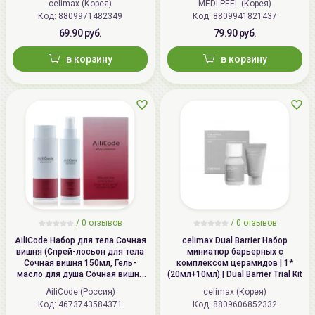
celimax (Корея)
MEDI-PEEL (Корея)
TOX Trial Kit
Код: 8809971482349
Код: 8809941821437
69.90 руб.
79.90 руб.
в корзину
в корзину
/
0 отзывов
/
0 отзывов
AiliCode Набор для тела Сочная
celimax Dual Barrier Набор
вишня (Спрей-лосьон для тела
миниатюр барьерных с
Сочная вишня 150мл, Гель-
комплексом церамидов | 1*
масло для душа Сочная вишня
(20мл+10мл) | Dual Barrier Trial Kit
250мл)
AiliCode (Россия)
celimax (Корея)
Код: 4673743584371
Код: 8809606852332