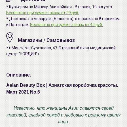
* Курьером по Минску: ближайшая - Вторник, 10 августа.
Бесплатно при сумме заказа от 99 руб.
* Доставка по Беларуси (Белпочта): отправка по Вторникам
и Пятницам.
Бесплатно при сумме заказа от 49 руб.
Магазины / Самовывоз
* г.Минск, ул. Сурганова, 47-Б (главный вход медицинский
центр “НОРДИН”).
Описание:
Asian Beauty Box | Азиатская коробочка красоты,
Март 2021 No.6
Известно, что женщины Азии славятся своей
красивой, гладкой кожей и любовью к ровному цвету
лица.