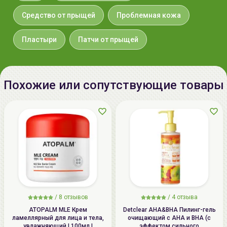
дольше), при необходимости замените патч на
Средство от прыщей
Проблемная кожа
новый.
Пластыри
Патчи от прыщей
Наибольшего эффекта можно достичь используя
комплексно средства серии
SKIN & AC MILD
от
Holika
Holika
.
Похожие или сопутствующие товары
/
8 отзывов
/
4 отзыва
ATOPALM MLE Крем
Detclear AHA&BHA Пилинг-гель
ламеллярный для лица и тела,
очищающий с AHA и BHA (с
увлажняющий | 100мл |
эффектом сильного