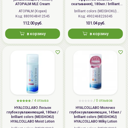
ATOPALM MLE Cream
скатывания), 180мл / brilliant
colors (MEISHOKU) Detclear
ATOPALM (Корея)
brilliant colors (MEISHOKU)
Bright&Peel AHA&BHA Fruits
Код: 8809048412545
Код: 4902468226045
(Япония)
Peeling Jelly
112.00 руб.
101.04 руб.
в корзину
в корзину
/
4 отзыва
/
0 отзывов
HYALCOLLABO Лосьон
HYALCOLLABO Молочко
глубокоувлажняющий, 180мл /
глубокоувлажняющее, 145мл /
brilliant colors (MEISHOKU)
brilliant colors (MEISHOKU)
HYALCOLLABO Moist Lotion
HYALCOLLABO Milky Lotion