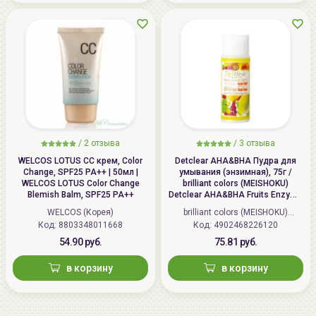
/
2 отзыва
/
3 отзыва
WELCOS LOTUS СС крем, Color
Detclear AHA&BHA Пудра для
Change, SPF25 PA++ | 50мл |
умывания (энзимная), 75г /
WELCOS LOTUS Color Change
brilliant colors (MEISHOKU)
Blemish Balm, SPF25 PA++
Detclear AHA&BHA Fruits Enzyme
Powder Wash
WELCOS (Корея)
brilliant colors (MEISHOKU)
Код: 8803348011668
Код: 4902468226120
(Япония)
54.90 руб.
75.81 руб.
в корзину
в корзину