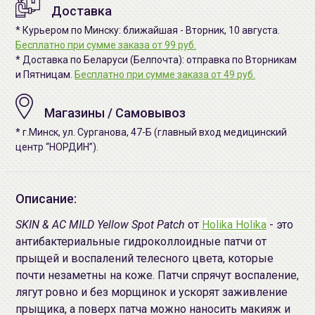
Доставка
* Курьером по Минску: ближайшая - Вторник, 10 августа.
Бесплатно при сумме заказа от 99 руб.
* Доставка по Беларуси (Белпочта): отправка по Вторникам
и Пятницам.
Бесплатно при сумме заказа от 49 руб.
Магазины / Самовывоз
* г.Минск, ул. Сурганова, 47-Б (главный вход медицинский
центр “НОРДИН”).
Описание:
SKIN & AC MILD Yellow Spot Patch
от
Holika Holika
- это
антибактериальные гидроколлоидные патчи от
прыщей и воспалений телесного цвета, которые
почти незаметны на коже. Патчи спрячут воспаление,
лягут ровно и без морщинок и ускорят заживление
прыщика, а поверх патча можно наносить макияж и