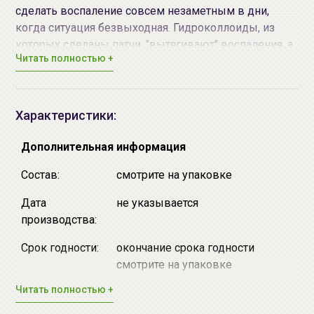
сделать воспаление совсем незаметным в дни,
когда ситуация безвыходная. Гидроколлоиды, из
которых сделаны патчи, "вытягивают" воспаления, а
Читать полностью +
также патчи выполняют роль защитного барьера,
который защищает пораженный участки кожи от
инфекции и бактерий.
Характеристики:
Дополнительная информация
Состав:
смотрите на упаковке
Дата
не указывается
производства:
Срок годности:
окончание срока годности
смотрите на упаковке
Читать полностью +
Производитель:
"Enprani Co., Ltd.", Республика
О серии
SKIN & AC MILD
от
Holika Holika
Корея, Republic of Korea, 401, CTS