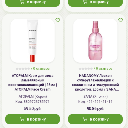
в корзину
в корзину
/
0 отзывов
/
0 отзывов
ATOPALM Крем для лица
HADANOMY Лосьон
ламеллярный
суперувлажняющий с
восстанавливающий | 35мл |
коллагеном и гиалуроновой
ATOPALM Face Cream
кислотой, 250мл / SANA
HADANOMY Collagen mist
ATOPALM (Корея)
SANA (Япония)
Код: 8809723785971
Код: 4964596451416
59.50 руб.
90.86 руб.
в корзину
в корзину