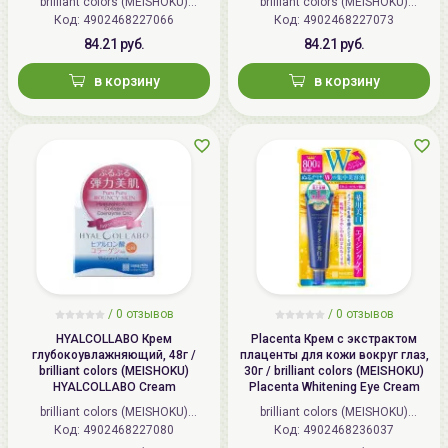
brilliant colors (MEISHOKU)
brilliant colors (MEISHOKU)
Код: 4902468227066
(Япония)
Код: 4902468227073
(Япония)
84.21 руб.
84.21 руб.
в корзину
в корзину
/
0 отзывов
/
0 отзывов
HYALCOLLABO Крем
Placenta Крем с экстрактом
глубокоувлажняющий, 48г /
плаценты для кожи вокруг глаз,
brilliant colors (MEISHOKU)
30г / brilliant colors (MEISHOKU)
HYALCOLLABO Cream
Placenta Whitening Eye Cream
brilliant colors (MEISHOKU)
brilliant colors (MEISHOKU)
Код: 4902468227080
(Япония)
Код: 4902468236037
(Япония)