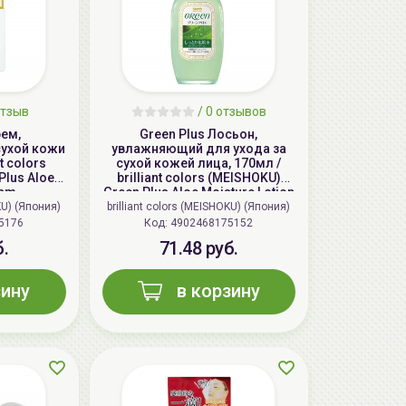
тзыв
/ 0 отзывов
рем,
Green Plus Лосьон,
ухой кожи
увлажняющий для ухода за
nt colors
сухой кожей лица, 170мл /
Plus Aloe
brilliant colors (MEISHOKU)
eam
Green Plus Aloe Moisture Lotion
KU) (Япония)
brilliant colors (MEISHOKU) (Япония)
5176
Код:
4902468175152
б.
71.48 руб.
зину
в корзину