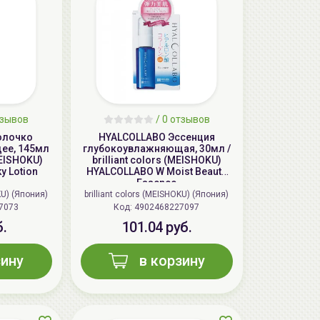
тзывов
/ 0 отзывов
олочко
HYALCOLLABO Эссенция
ее, 145мл
глубокоувлажняющая, 30мл /
(MEISHOKU)
brilliant colors (MEISHOKU)
y Lotion
HYALCOLLABO W Moist Beauty
Essence
KU) (Япония)
brilliant colors (MEISHOKU) (Япония)
7073
Код:
4902468227097
б.
101.04 руб.
зину
в корзину