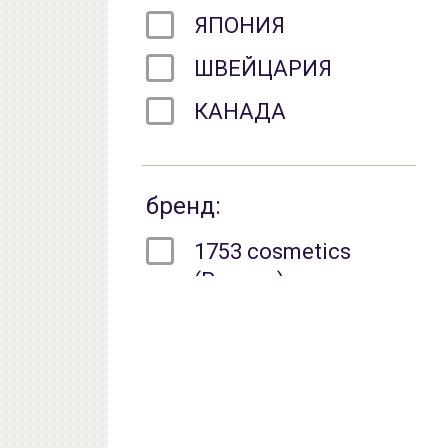
ЯПОНИЯ
ШВЕЙЦАРИЯ
КАНАДА
бренд:
1753 cosmetics
(Россия)
A PIEU (Корея)
Abhaibhubejhr
(Таиланд)
AHC (Корея)