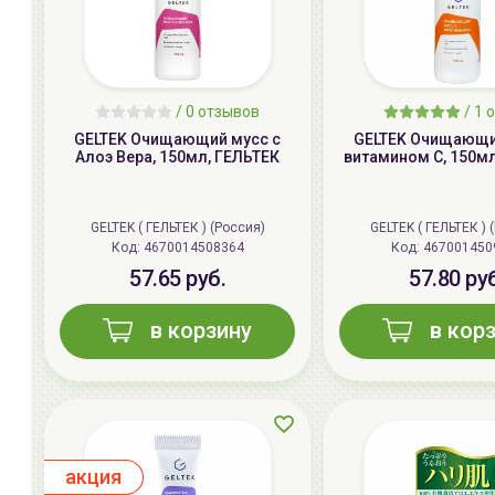
/ 0 отзывов
/
1
о
GELTEK Очищающий мусс с
GELTEK Очищающи
Алоэ Вера, 150мл, ГЕЛЬТЕК
витамином C, 150м
GELTEK ( ГЕЛЬТЕК ) (Россия)
GELTEK ( ГЕЛЬТЕК ) 
Код:
4670014508364
Код:
467001450
57.65 руб.
57.80 ру
в корзину
в кор
aкция