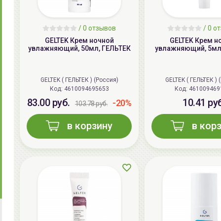
/ 0 отзывов
/ 0 о
GELTEK Крем ночной
GELTEK Крем н
увлажняющий, 50мл, ГЕЛЬТЕК
увлажняющий, 5мл
GELTEK ( ГЕЛЬТЕК ) (Россия)
GELTEK ( ГЕЛЬТЕК ) 
Код:
4610094695653
Код:
461009469
83.00 руб.
10.41 ру
-20%
103.78 руб.
в корзину
в кор