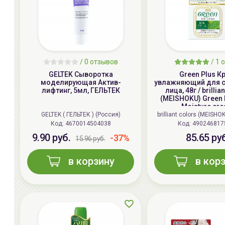
/ 0 отзывов
/
1
о
GELTEK Сыворотка
Green Plus К
моделирующая Актив-
увлажняющий для с
лифтинг, 5мл, ГЕЛЬТЕК
лица, 48г / brillia
(MEISHOKU) Green 
Moisture cr
GELTEK ( ГЕЛЬТЕК ) (Россия)
brilliant colors (MEISHO
Код:
4670014504038
Код:
490246817
9.90 руб.
85.65 ру
-37%
15.96 руб.
в корзину
в кор