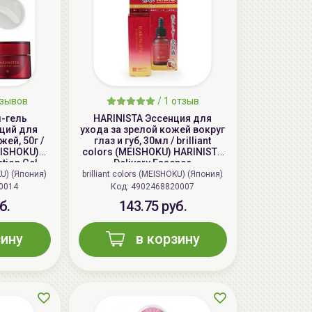
тзывов
/
1
отзыв
м-гель
HARINISTA Эссенция для
щий для
ухода за зрелой кожей вокруг
жей, 50г /
глаз и губ, 30мл / brilliant
MEISHOKU)
colors (MEISHOKU) HARINISTA
tion Gel
Delivery Essence
KU) (Япония)
brilliant colors (MEISHOKU) (Япония)
0014
Код:
4902468820007
б.
143.75 руб.
зину
в корзину