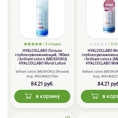
/
4
отзыва
/ 0 о
HYALCOLLABO Лосьон
HYALCOLLABO М
глубокоувлажняющий, 180мл
глубокоувлажняющ
/ brilliant colors (MEISHOKU)
/ brilliant colors 
HYALCOLLABO Moist Lotion
HYALCOLLABO Milk
brilliant colors (MEISHOKU) (Япония)
brilliant colors (MEISHO
Код:
4902468227066
Код:
490246822
84.21 руб.
84.21 ру
в корзину
в кор