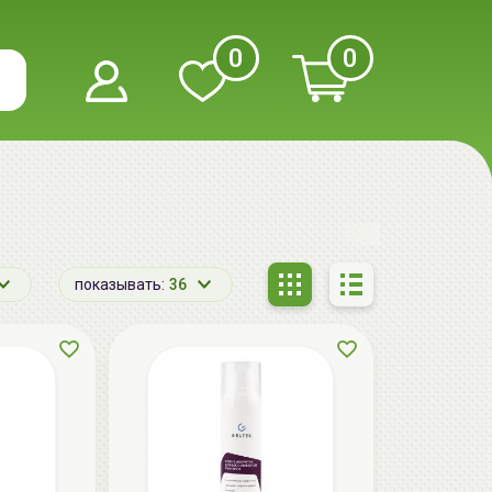
0
0
показывать:
36