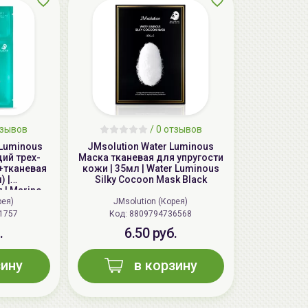
тзывов
/ 0 отзывов
 Luminous
JMsolution Water Luminous
ий трех-
Маска тканевая для упругости
+тканевая
кожи | 35мл | Water Luminous
 |
Silky Cocoon Mask Black
| Marine
p Moisture
рея)
JMsolution (Корея)
1757
Код:
8809794736568
.
6.50 руб.
зину
в корзину