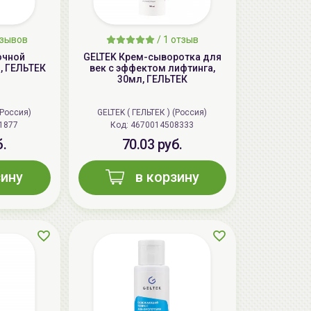
тзывов
/
1
отзыв
очной
GELTEK Крем-сыворотка для
, ГЕЛЬТЕК
век с эффектом лифтинга,
30мл, ГЕЛЬТЕК
(Россия)
GELTEK ( ГЕЛЬТЕК ) (Россия)
1877
Код:
4670014508333
б.
70.03 руб.
зину
в корзину