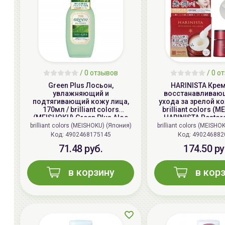
/ 0 отзывов
/ 0 о
Green Plus Лосьон,
HARINISTA Кре
увлажняющий и
восстанавливаю
подтягивающий кожу лица,
ухода за зрелой ко
170мл / brilliant colors
brilliant colors (
(MEISHOKU) Green Plus Aloe
HARINISTA Restora
Astrinгent
Cream
brilliant colors (MEISHOKU) (Япония)
brilliant colors (MEISHO
Код:
4902468175145
Код:
490246882
71.48 руб.
174.50 ру
в корзину
в кор