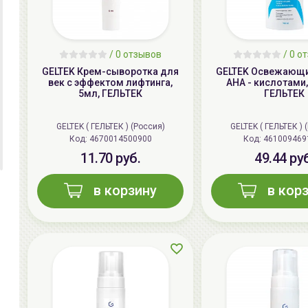
/ 0 отзывов
/ 0 о
GELTEK Крем-сыворотка для
GELTEK Освежающи
век с эффектом лифтинга,
АНА - кислотами,
5мл, ГЕЛЬТЕК
ГЕЛЬТЕК
GELTEK ( ГЕЛЬТЕК ) (Россия)
GELTEK ( ГЕЛЬТЕК ) 
Код:
4670014500900
Код:
461009469
11.70 руб.
49.44 ру
в корзину
в кор