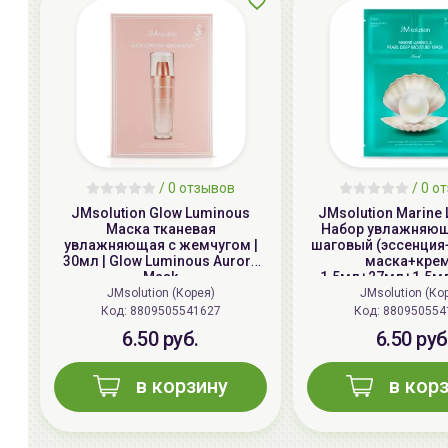
/ 0 отзывов
/ 0 о
JMsolution Glow Luminous
JMsolution Marine
Маска тканевая
Набор увлажняющ
увлажняющая с жемчугом |
шаговый (эссенция
30мл | Glow Luminous Aurora
маска+крем)
Mask
1.5мл+27мл+1.5мл 
Luminous Pearl Dee
JMsolution (Корея)
JMsolution (Ко
Mask
Код:
8809505541627
Код:
880950554
6.50 руб.
6.50 руб
в корзину
в кор