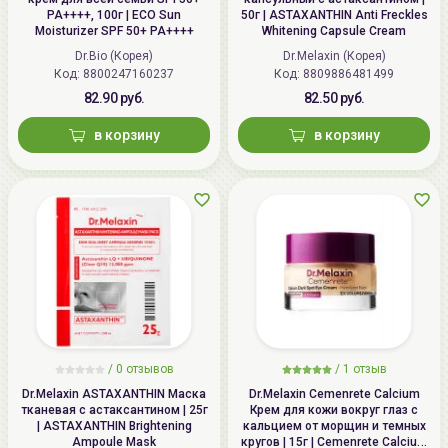
PA++++, 100г | ECO Sun
50г | ASTAXANTHIN Anti Freckles
Moisturizer SPF 50+ PA++++
Whitening Capsule Cream
Dr.Bio (Корея)
Dr.Melaxin (Корея)
Код:
8800247160237
Код:
8809886481499
82.90 руб.
82.50 руб.
в корзину
в корзину
/ 0 отзывов
/
1
отзыв
Dr.Melaxin ASTAXANTHIN Маска
Dr.Melaxin Cemenrete Calcium
тканевая с астаксантином | 25г
Крем для кожи вокруг глаз с
| ASTAXANTHIN Brightening
кальцием от морщин и темных
Ampoule Mask
кругов | 15г | Cemenrete Calcium