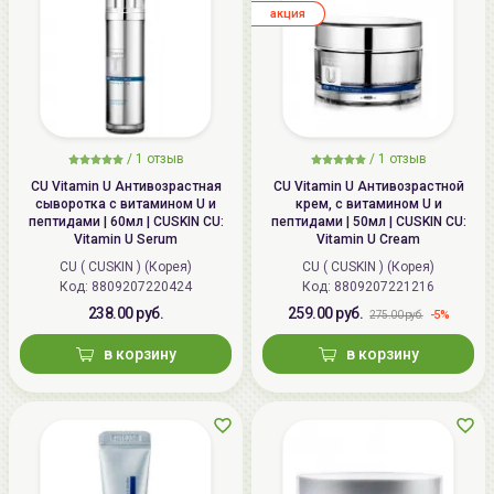
aкция
/
1
отзыв
/
1
отзыв
CU Vitamin U Антивозрастная
CU Vitamin U Антивозрастной
сыворотка с витамином U и
крем, с витамином U и
пептидами | 60мл | CUSKIN CU:
пептидами | 50мл | CUSKIN CU:
Vitamin U Serum
Vitamin U Cream
CU ( CUSKIN ) (Корея)
CU ( CUSKIN ) (Корея)
Код:
8809207220424
Код:
8809207221216
238.00 руб.
259.00 руб.
-5%
275.00 руб.
в корзину
в корзину