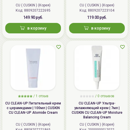
Intensive Cream
CU ( CUSKIN ) (Корея)
CU ( CUSKIN ) (Корея)
Код:
8809207222695
Код:
8809207223104
149.90 руб.
119.00 руб.
в корзину
в корзину
/
1
отзыв
/ 0 отзывов
CU CLEAN-UP Питательный крем
CU CLEAN-UP Ультра-
с церамидами | 100мл | CUSKIN
увлажняющий крем | 7мл |
CU CLEAN-UP Atomide Cream
CUSKIN CU CLEAN-UP Moisture
Balancing Cream
CU ( CUSKIN ) (Корея)
CU ( CUSKIN ) (Корея)
Код:
8809207221865
Код:
2000000012022