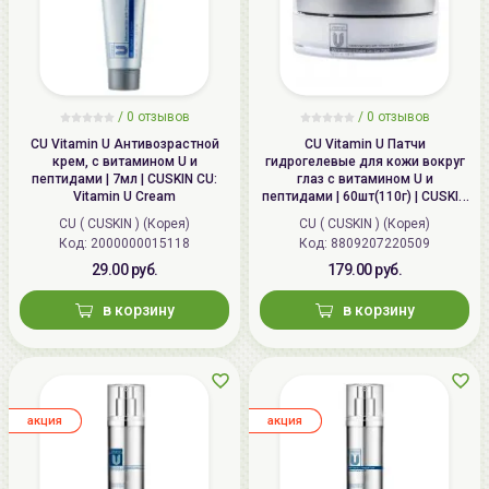
/ 0 отзывов
/ 0 отзывов
CU Vitamin U Антивозрастной
CU Vitamin U Патчи
крем, с витамином U и
гидрогелевые для кожи вокруг
пептидами | 7мл | CUSKIN CU:
глаз с витамином U и
Vitamin U Cream
пептидами | 60шт(110г) | CUSKIN
CU: Vitamin U Hydro Gel Eye Patch
CU ( CUSKIN ) (Корея)
CU ( CUSKIN ) (Корея)
Код:
2000000015118
Код:
8809207220509
29.00 руб.
179.00 руб.
в корзину
в корзину
aкция
aкция