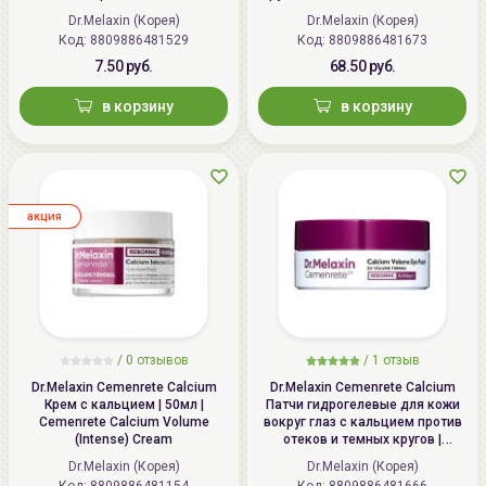
Dark Spot Cover Eye Cream
Dr.Melaxin (Корея)
Dr.Melaxin (Корея)
Код:
8809886481529
Код:
8809886481673
7.50 руб.
68.50 руб.
в корзину
в корзину
aкция
/ 0 отзывов
/
1
отзыв
Dr.Melaxin Cemenrete Calcium
Dr.Melaxin Cemenrete Calcium
Крем с кальцием | 50мл |
Патчи гидрогелевые для кожи
Cemenrete Calcium Volume
вокруг глаз с кальцием против
(Intense) Cream
отеков и темных кругов |
60шт(72г) | Cemenrete Calcium
Dr.Melaxin (Корея)
Dr.Melaxin (Корея)
Volume Eye Patch
Код:
8809886481154
Код:
8809886481666