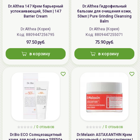
Dr.Althea 147 Крем барьерный
Dr.Althea Гидрофильный
успокаивающий, 50мл | 147
бальзам для очищения кожи,
Barrier Cream
50мл | Pure Grinding Cleansing
Balm
Dr.Althea (Корея)
Dr.Althea (Корея)
Код:
8809447256795
Код:
8809447255071
97.50 руб.
75.90 руб.
в корзину
в корзину
/ 0 отзывов
/ 0 отзывов
Dr.Bio ECO Солнцезащитный
Dr.Melaxin ASTAXANTHIN Крем
крем для всей семьи SPF50+
капсульный с астаксантином |