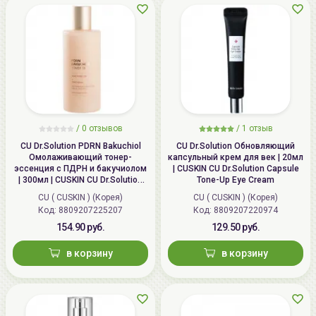
/ 0 отзывов
/
1
отзыв
CU Dr.Solution PDRN Bakuchiol
CU Dr.Solution Обновляющий
Омолаживающий тонер-
капсульный крем для век | 20мл
эссенция с ПДРН и бакучиолом
| CUSKIN CU Dr.Solution Capsule
| 300мл | CUSKIN CU Dr.Solution
Tone-Up Eye Cream
PDRN Bakuchiol Toner 100
CU ( CUSKIN ) (Корея)
CU ( CUSKIN ) (Корея)
Код:
8809207225207
Код:
8809207220974
154.90 руб.
129.50 руб.
в корзину
в корзину