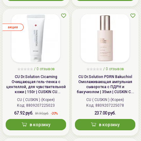
aкция
/ 0 отзывов
/ 0 отзывов
CU Dr.Solution Cicaming
CU Dr.Solution PDRN Bakuchiol
Очищающая гель-пенка с
Омолаживающая ампульная
центеллой, для чувствительной
сыворотка с ПДРН и
кожи | 150г | CUSKIN CU
бакучиолом | 35мл | CUSKIN CU
Dr.Solution Cicaming Cleansing
Dr.Solution PDRN Bakuchiol
CU ( CUSKIN ) (Корея)
CU ( CUSKIN ) (Корея)
Gel Foam
Ampoule 100
Код:
8809207225023
Код:
8809207225078
67.92 руб.
237.00 руб.
-20%
84.90 руб.
в корзину
в корзину