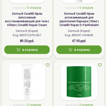
/ 0 отзывов
/ 0 отзывов
Derma:B CeraMD Крем
Derma:B CeraMD Крем
липосомный
успокаивающий для
восстанавливающий для тела |
укрепления барьера | 50мл |
430мл | CeraMD Repair Cream
CeraMD Repair D-Panthebalm
Derma:B (Корея)
Derma:B (Корея)
Код:
8809723781867
Код:
8809911694849
89.50 руб.
47.90 руб.
в корзину
в корзину
/ 0 отзывов
/ 0 отзывов