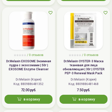
/ 0 отзывов
/ 0 отзывов
Dr.Melaxin EXOSOME Энзимная
Dr.Melaxin OYSTER-3 Маска
пудра с экзосомами | 50г |
тканевая для лица
EXOSOME Enzyme Cleanser
обновляющая | 30г | OYSTER
PEP-3 Renewal Mask Pack
Dr.Melaxin (Корея)
Dr.Melaxin (Корея)
Код:
8809886481352
Код:
8809886481468
72.00 руб.
7.50 руб.
в корзину
в корзину