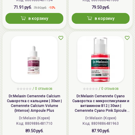
71.91 руб.
79.50 руб.
-10%
79.90 руб.
в корзину
в корзину
/ 0 отзывов
/ 0 отзывов
Dr.Melaxin Cemenrete Calcium
Dr.Melaxin Cemenrete Cyano
Сыворотка с кальцием | 30мл |
Сыворотка с микроспикулами и
Cemenrete Calcium Volume
витамином B12 | 30мл |
(Intense) Ampoule Plus
Cemenrete Cyano Pink Spicule
Serum
Dr.Melaxin (Корея)
Dr.Melaxin (Корея)
Код:
8809886481710
Код:
8809886481963
89.50 руб.
87.90 руб.