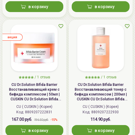
в корзину
в корзину
aкция
/
1
отзыв
/
1
отзыв
CU Dr.Solution Bifida Barrier
CU Dr.Solution Bifida Barrier
Восстанавливающий крем с
Восстанавливающий тонер с
бифида комплексом | 50мл |
бифида комплексом | 200мл |
CUSKIN CU Dr.Solution Bifida
CUSKIN CU Dr.Solution Bifida
Barrier Cream
Barrier Toner
CU ( CUSKIN ) (Корея)
CU ( CUSKIN ) (Корея)
Код:
8809207222831
Код:
8809207222930
167.00 руб.
114.90 руб.
-15%
196.50 руб.
в корзину
в корзину