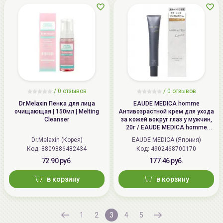
/ 0 отзывов
/ 0 отзывов
Dr.Melaxin Пенка для лица
EAUDE MEDICA homme
очищающая | 150мл | Melting
Антивозрастной крем для ухода
Cleanser
за кожей вокруг глаз у мужчин,
20г / EAUDE MEDICA homme
Wrinkle Eye Cream
Dr.Melaxin (Корея)
EAUDE MEDICA (Япония)
Код:
8809886482434
Код:
4902468700170
72.90 руб.
177.46 руб.
в корзину
в корзину
1
2
3
4
5