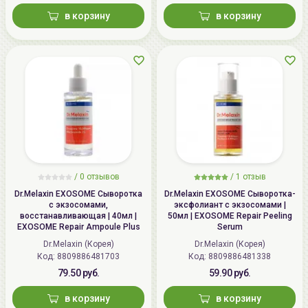
в корзину
в корзину
/ 0 отзывов
/
1
отзыв
Dr.Melaxin EXOSOME Сыворотка
Dr.Melaxin EXOSOME Сыворотка-
с экзосомами,
эксфолиант с экзосомами |
восстанавливающая | 40мл |
50мл | EXOSOME Repair Peeling
EXOSOME Repair Ampoule Plus
Serum
Dr.Melaxin (Корея)
Dr.Melaxin (Корея)
Код:
8809886481703
Код:
8809886481338
79.50 руб.
59.90 руб.
в корзину
в корзину