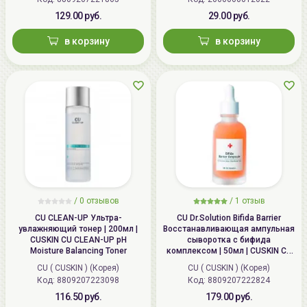
129.00 руб.
29.00 руб.
в корзину
в корзину
/ 0 отзывов
/
1
отзыв
CU CLEAN-UP Ультра-
CU Dr.Solution Bifida Barrier
увлажняющий тонер | 200мл |
Восстанавливающая ампульная
CUSKIN CU CLEAN-UP pH
сыворотка с бифида
Moisture Balancing Toner
комплексом | 50мл | CUSKIN CU
Dr.Solution Bifida Barrier Ampoule
CU ( CUSKIN ) (Корея)
CU ( CUSKIN ) (Корея)
Код:
8809207223098
Код:
8809207222824
116.50 руб.
179.00 руб.