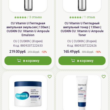
/
3
отзыва
/
1
отзыв
CU Vitamin U Пептидная
CU Vitamin U Пептидный
ампульная эмульсия | 130мл |
ампульный тонер | 130мл |
CUSKIN CU: Vitamin U Ampoule
CUSKIN CU: Vitamin U Ampoule
Emulsion
Toner
CU ( CUSKIN ) (Корея)
CU ( CUSKIN ) (Корея)
Код:
8809207222633
Код:
8809207222626
219.00 руб.
165.49 руб.
-12%
-16%
249.00 руб.
199.00 руб.
в корзину
в корзину