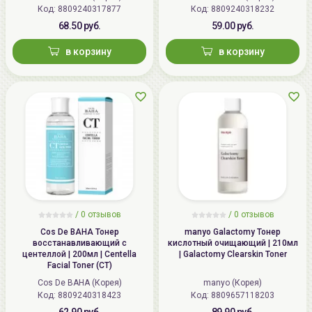
Код: 8809240317877
Код: 8809240318232
68.50 руб.
59.00 руб.
в корзину
в корзину
/
0 отзывов
/
0 отзывов
Cos De BAHA Тонер
manyo Galactomy Тонер
восстанавливающий с
кислотный очищающий | 210мл
центеллой | 200мл | Centella
| Galactomy Clearskin Toner
Facial Toner (CT)
Cos De BAHA (Корея)
manyo (Корея)
Код: 8809240318423
Код: 8809657118203
62.90 руб.
89.90 руб.