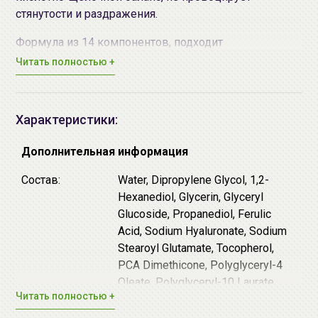
стянутости и раздражения.
Формула из 14 компонентов, подходит
чувствительной коже и снижает вероятность
Читать полностью +
раздражений.
Не содержит эфирных масел, экстрактов, ПЭГ.
Характеристики:
Основные действующие компоненты:
Дополнительная информация
Глицерил глюкозид (Glyceryl Glucoside) -
производное глицерина и глюкозы. Улучшает
Состав:
Water, Dipropylene Glycol, 1,2-
работу аквапоринов - белков, создающих
Hexanediol, Glycerin, Glyceryl
каналы, которые позволяют коже поглощать
Glucoside, Propanediol, Ferulic
влагу.
Acid, Sodium Hyaluronate, Sodium
Токоферол (витамин Е) - запускает регенерацию,
Stearoyl Glutamate, Tocopherol,
повышает тонус тканей, сокращает глубину
PCA Dimethicone, Polyglyceryl-4
морщин и заломов, вызванных
Oleate, Polyglyceryl-10 Laurate,
Читать полностью +
обезвоженностью, выравнивает тон лица и
Fragrance
придаёт сияние.