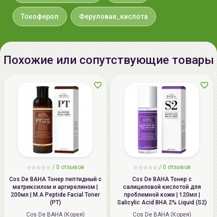
маски для лица - нанесите на кожу и оставьте на 10
минут, затем приступайте к следующему этапу ухода
Токоферол
Феруловая_кислота
за кожей.
Похожие или сопутствующие товары
/
0 отзывов
/
0 отзывов
Cos De BAHA Тонер пептидный с
Cos De BAHA Тонер с
матриксилом и аргирелином |
салициловой кислотой для
200мл | M.A Peptide Facial Toner
проблемной кожи | 120мл |
(PT)
Salicylic Acid BHA 2% Liquid (S2)
Cos De BAHA (Корея)
Cos De BAHA (Корея)