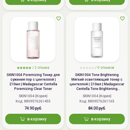
/
2 отзыва
/
0 отзывов
SKIN1004 Poremizing Тонер для
SKIN1004 Tone Brightening
сужения пор с центеллой |
Мягкий осветляющий тонер с
210мл | Madagascar Centella
центеллой | 210мл | Madagascar
Poremizing Clear Toner
Centella Tone Brightening
Boosting Toner
SKIN1004 (Корея)
SKIN1004 (Корея)
Код: 8809576261455
Код: 8809576261165
74.90 руб.
84.00 руб.
в корзину
в корзину