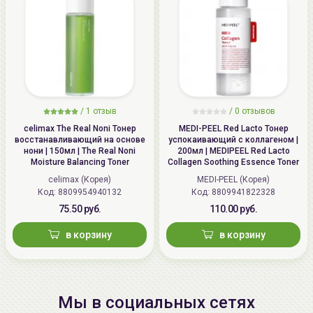
/
1 отзыв
/
0 отзывов
celimax The Real Noni Тонер
MEDI-PEEL Red Lacto Тонер
восстанавливающий на основе
успокаивающий с коллагеном |
нони | 150мл | The Real Noni
200мл | MEDIPEEL Red Lacto
Moisture Balancing Toner
Collagen Soothing Essence Toner
celimax (Корея)
MEDI-PEEL (Корея)
Код: 8809954940132
Код: 8809941822328
75.50 руб.
110.00 руб.
в корзину
в корзину
Мы в социальных сетях