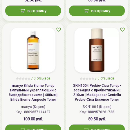
в корзину
в корзину
/
0 отзывов
/
0 отзывов
manyo Bifida Biome Тонер
SKIN1004 Probio-Cica Тонер-
aмпульный укрепляющий с
эссенция с пробиотиками |
бифидобактериями | 400мл |
210мл | Madagascar Centella
Bifida Biome Ampoule Toner
Probio-Cica Essense Toner
manyo (Корея)
SKIN1004 (Корея)
Код: 8809657114137
Код: 8809576261738
109.00 руб.
89.50 руб.
в корзину
в корзину