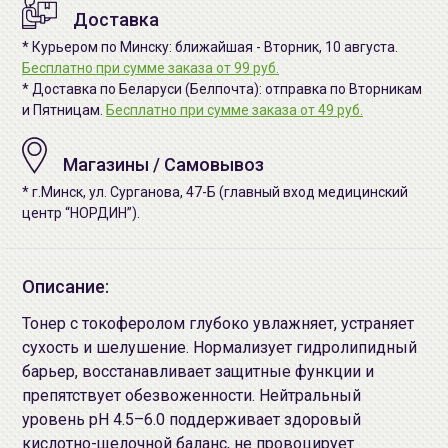
Доставка
* Курьером по Минску: ближайшая - Вторник, 10 августа.
Бесплатно при сумме заказа от 99 руб.
* Доставка по Беларуси (Белпочта): отправка по Вторникам
и Пятницам.
Бесплатно при сумме заказа от 49 руб.
Магазины / Самовывоз
* г.Минск, ул. Сурганова, 47-Б (главный вход медицинский
центр “НОРДИН”).
Описание:
Тонер с токоферолом глубоко увлажняет, устраняет
сухость и шелушение. Нормализует гидролипидный
барьер, восстанавливает защитные функции и
препятствует обезвоженности. Нейтральный
уровень pH 4.5–6.0 поддерживает здоровый
кислотно-щелочной баланс, не провоцирует