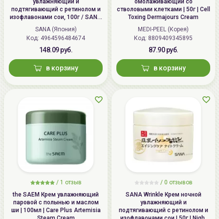
увлажняющий и
омолаживающий со
подтягивающий с ретинолом и
стволовыми клетками | 50г | Cell
изофлавонами сои, 100г / SANA
Toxing Dermajours Cream
WRINKLE Gel Cream
SANA (Япония)
MEDI-PEEL (Корея)
Код: 4964596484674
Код: 8809409345895
148.09 руб.
87.90 руб.
в корзину
в корзину
/
1 отзыв
/
0 отзывов
the SAEM Крем увлажняющий
SANA Wrinkle Крем ночной
паровой с полынью и маслом
увлажняющий и
ши | 100мл | Care Plus Artemisia
подтягивающий с ретинолом и
Steam Cream
изофлавонами сои | 50г | Night