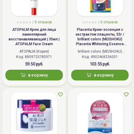
Беларусь:
УНП 192179286 Беларусь,
220020 Минск, ул.Радужная 4/1-
136. www.allcosmetics.by, E-mail:
info@allcosmetics.by,
/
0 отзывов
/
0 отзывов
тел.:+375296131336
ATOPALM Крем для лица
Placenta Крем-эссенция с
ламеллярный
экстрактом плаценты, 55г /
восстанавливающий | 35мл |
brilliant colors (MEISHOKU)
ATOPALM Face Cream
Placenta Whitening Essence
Cream
ATOPALM (Корея)
brilliant colors (MEISHOKU)
Код: 8809723785971
Код: 4902468236051
(Япония)
59.50 руб.
103.55 руб.
в корзину
в корзину