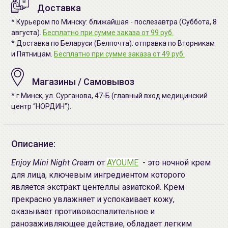
Доставка
* Курьером по Минску: ближайшая - послезавтра (Суббота, 8
августа).
Бесплатно при сумме заказа от 99 руб.
* Доставка по Беларуси (Белпочта): отправка по Вторникам
и Пятницам.
Бесплатно при сумме заказа от 49 руб.
Магазины / Самовывоз
* г.Минск, ул. Сурганова, 47-Б (главный вход медицинский
центр “НОРДИН”).
Описание:
Enjoy Mini Night Cream
от
AYOUME
- это ночной крем
для лица, ключевым ингредиентом которого
является экстракт центеллы азиатской. Крем
прекрасно увлажняет и успокаивает кожу,
оказывает противовоспалительное и
ранозаживляющее действие, обладает легким