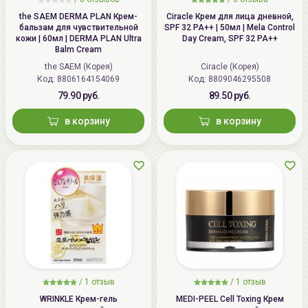
the SAEM DERMA PLAN Крем-
Ciracle Крем для лица дневной,
бальзам для чувствительной
SPF 32 PA++ | 50мл | Mela Control
кожи | 60мл | DERMA PLAN Ultra
Day Cream, SPF 32 PA++
Balm Cream
the SAEM (Корея)
Ciracle (Корея)
Код: 8806164154069
Код: 8809046295508
79.90 руб.
89.50 руб.
в корзину
в корзину
/
1 отзыв
/
1 отзыв
WRINKLE Крем-гель
MEDI-PEEL Cell Toxing Крем