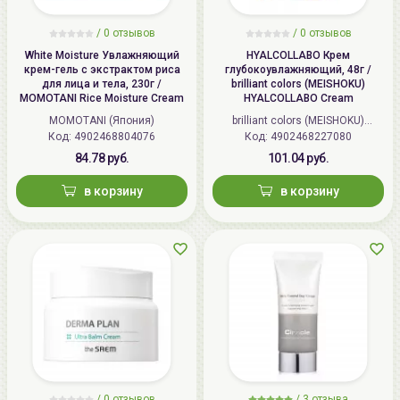
/
0 отзывов
/
0 отзывов
White Moisture Увлажняющий
HYALCOLLABO Крем
крем-гель с экстрактом риса
глубокоувлажняющий, 48г /
для лица и тела, 230г /
brilliant colors (MEISHOKU)
MOMOTANI Rice Moisture Cream
HYALCOLLABO Cream
MOMOTANI (Япония)
brilliant colors (MEISHOKU)
Код: 4902468804076
Код: 4902468227080
(Япония)
84.78 руб.
101.04 руб.
в корзину
в корзину
/
0 отзывов
/
3 отзыва