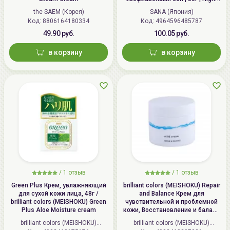
Wrinkle Cream
the SAEM (Корея)
SANA (Япония)
Код: 8806164180334
Код: 4964596485787
49.90 руб.
100.05 руб.
в корзину
в корзину
/
1 отзыв
/
1 отзыв
Green Plus Крем, увлажняющий
brilliant colors (MEISHOKU) Repair
для сухой кожи лица, 48г /
and Balance Крем для
brilliant colors (MEISHOKU) Green
чувствительной и проблемной
Plus Aloe Moisture cream
кожи, Восстановление и баланс
| 45г | Repair and Balance Mild
brilliant colors (MEISHOKU)
brilliant colors (MEISHOKU)
Cream