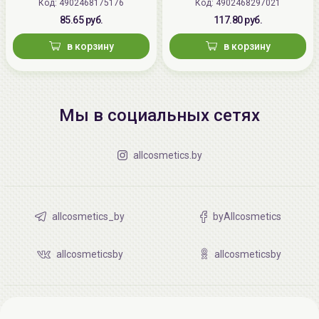
Код: 4902468175176
(Япония)
Код: 4902468297021
(Япония)
85.65 руб.
117.80 руб.
в корзину
в корзину
Мы в социальных сетях
allcosmetics.by
allcosmetics_by
byAllcosmetics
allcosmeticsby
allcosmeticsby