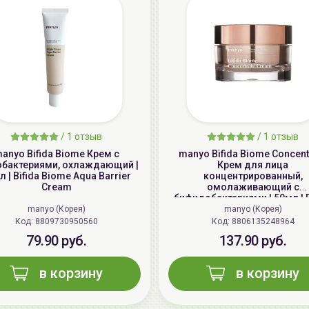
/
1 отзыв
/
1 отзыв
anyo Bifida Biome Крем с
manyo Bifida Biome Concent
обактериями, охлаждающий |
Крем для лица
л | Bifida Biome Aqua Barrier
концентрированный,
Cream
омолаживающий с
бифидобактериями | 50мл | B
Biome Concentrate Crea
manyo (Корея)
manyo (Корея)
Код: 8809730950560
Код: 8806135248964
79.90 руб.
137.90 руб.
в корзину
в корзину