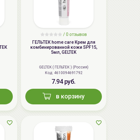
/
0 отзывов
ГЕЛЬТЕК home care Крем для
ТЕК
комбинированной кожи SPF15,
5мл, GELTEK
GELTEK ( ГЕЛЬТЕК ) (Россия)
AiliCode Бальзам для волос
Код: 4610094691792
увлажняющий, 250мл
7.94 руб.
19.99 руб.
27.38 руб.
-26%
в корзину
aкция