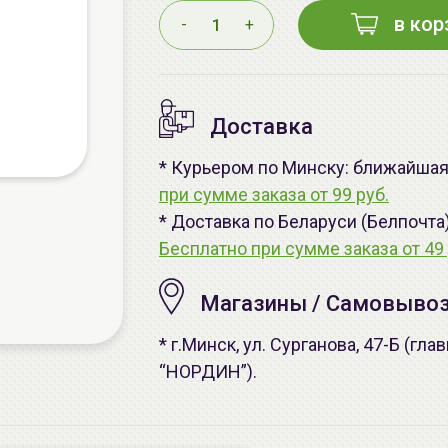
в кор
-
+
Доставка
* Курьером по Минску: ближайшая -
при сумме заказа от 99 руб.
* Доставка по Беларуси (Белпочта
Бесплатно при сумме заказа от 49 
Магазины / Самовыво
* г.Минск, ул. Сурганова, 47-Б (г
“НОРДИН”).