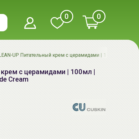
0
0
LEAN-UP Питательный крем с церамидами | 100мл | CUSKIN
крем с церамидами | 100мл |
de Cream