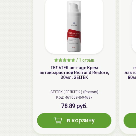
/
1 отзыв
ГЕЛЬТЕК anti-age Крем
m
антивозрастной Rich and Restore,
лакт
30мл, GELTEK
80м
GELTEK ( ГЕЛЬТЕК ) (Россия)
Код: 4610094694687
78.89 руб.
в корзину