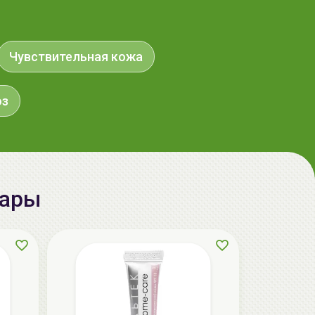
aкция
Чувствительная кожа
оз
вары
ГЕЛЬТЕК cleansing Маска энзимная
пектиновая, 200г, GELTEK
59.00 руб.
124.98 руб.
-52%
aкция