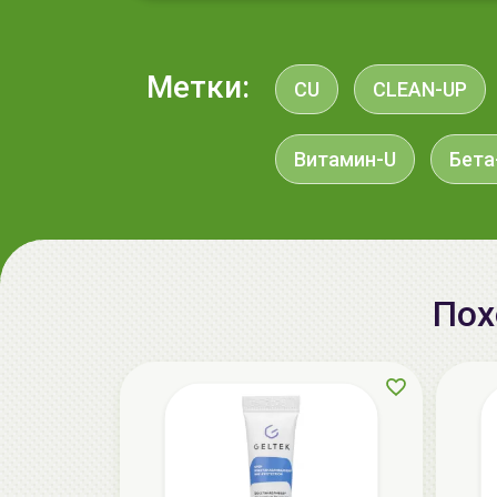
Метки:
CU
CLEAN-UP
Витамин-U
Бета
Пох