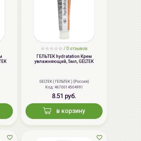
/
0 отзывов
AiliCode Восстанавливающий крем-
м
ГЕЛЬТЕК hydratation Крем
пилинг для лица, 50мл
TEK
увлажняющий, 5мл, GELTEK
24.90 руб.
49.95 руб.
-50%
GELTEK ( ГЕЛЬТЕК ) (Россия)
Код: 4670014504991
8.51 руб.
в корзину