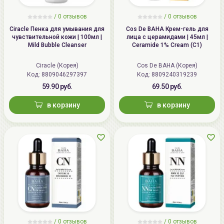
/ 0 отзывов
/ 0 отзывов
Ciracle Пенка для умывания для
Cos De BAHA Крем-гель для
чувствительной кожи | 100мл |
лица с церамидами | 45мл |
Mild Bubble Cleanser
Ceramide 1% Cream (C1)
Ciracle (Корея)
Cos De BAHA (Корея)
Код:
8809046297397
Код:
8809240319239
59.90 руб.
69.50 руб.
в корзину
в корзину
/ 0 отзывов
/ 0 отзывов