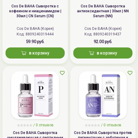
Cos De BAHA Сыворотка c
Cos De BAHA Сыворотка
кофеином и ниацинамидом |
антиоксидантная | 30мл | NN
30мл | CN Serum (CN)
Serum (NN)
Cos De BAHA (Корея)
Cos De BAHA (Корея)
Код:
8809240319444
Код:
8809240319437
59.90 руб.
92.00 руб.
в корзину
в корзину
/ 0 отзывов
/ 0 отзывов
Cos De BAHA Сыворотка
Cos De BAHA Сыворотка против
омолаживающая с пептидным
пигментации с арбутином и