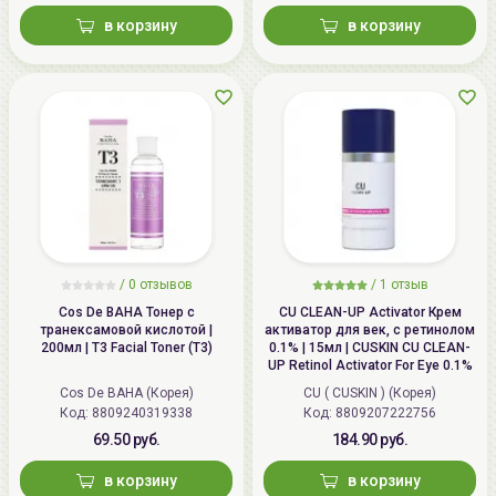
в корзину
в корзину
/ 0 отзывов
/
1
отзыв
Cos De BAHA Тонер с
CU CLEAN-UP Activator Крем
транексамовой кислотой |
активатор для век, с ретинолом
200мл | T3 Facial Toner (T3)
0.1% | 15мл | CUSKIN CU CLEAN-
UP Retinol Activator For Eye 0.1%
Cos De BAHA (Корея)
CU ( CUSKIN ) (Корея)
Код:
8809240319338
Код:
8809207222756
69.50 руб.
184.90 руб.
в корзину
в корзину