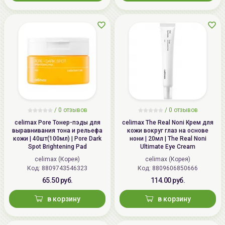
/ 0 отзывов
/ 0 отзывов
celimax Pore Тонер-пэды для
celimax The Real Noni Крем для
выравнивания тона и рельефа
кожи вокруг глаз на основе
кожи | 40шт(100мл) | Pore Dark
нони | 20мл | The Real Noni
Spot Brightening Pad
Ultimate Eye Cream
celimax (Корея)
celimax (Корея)
Код:
8809743546323
Код:
8809606850666
65.50 руб.
114.00 руб.
в корзину
в корзину