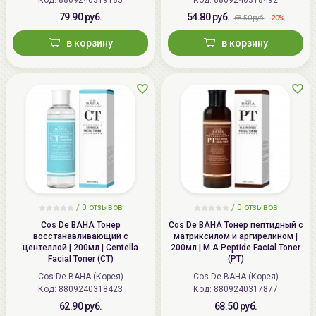
79.90 руб.
54.80 руб.
-20%
68.50 руб.
в корзину
в корзину
/ 0 отзывов
/ 0 отзывов
Cos De BAHA Тонер
Cos De BAHA Тонер пептидный с
восстанавливающий с
матриксилом и аргирелином |
центеллой | 200мл | Centella
200мл | M.A Peptide Facial Toner
Facial Toner (CT)
(PT)
Cos De BAHA (Корея)
Cos De BAHA (Корея)
Код:
8809240318423
Код:
8809240317877
62.90 руб.
68.50 руб.