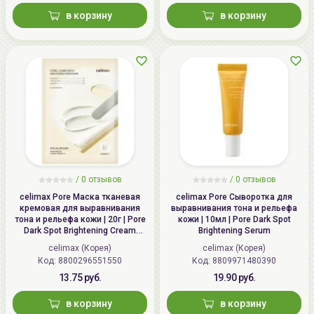
в корзину
в корзину
/ 0 отзывов
/ 0 отзывов
celimax Pore Маска тканевая
celimax Pore Сыворотка для
кремовая для выравнивания
выравнивания тона и рельефа
тона и рельефа кожи | 20г | Pore
кожи | 10мл | Pore Dark Spot
Dark Spot Brightening Cream
Brightening Serum
Mask
celimax (Корея)
celimax (Корея)
Код:
8800296551550
Код:
8809971480390
13.75 руб.
19.90 руб.
в корзину
в корзину