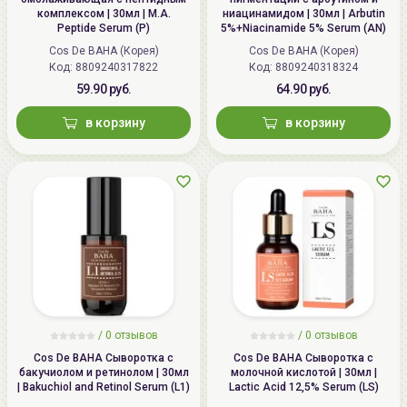
комплексом | 30мл | M.A.
ниацинамидом | 30мл | Arbutin
Peptide Serum (P)
5%+Niacinamide 5% Serum (AN)
Cos De BAHA (Корея)
Cos De BAHA (Корея)
Код:
8809240317822
Код:
8809240318324
59.90 руб.
64.90 руб.
в корзину
в корзину
/ 0 отзывов
/ 0 отзывов
Cos De BAHA Сыворотка с
Cos De BAHA Сыворотка с
бакучиолом и ретинолом | 30мл
молочной кислотой | 30мл |
| Bakuchiol and Retinol Serum (L1)
Lactic Acid 12,5% Serum (LS)