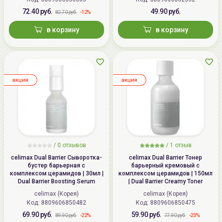
72.40 руб.
49.90 руб.
-12%
82.70 руб.
в корзину
в корзину
aкция
aкция
/ 0 отзывов
/
1
отзыв
celimax Dual Barrier Сыворотка-
celimax Dual Barrier Тонер
бустер барьерная с
барьерный кремовый с
комплексом церамидов | 30мл |
комплексом церамидов | 150мл
Dual Barrier Boosting Serum
| Dual Barrier Creamy Toner
celimax (Корея)
celimax (Корея)
Код:
8809606850482
Код:
8809606850475
69.90 руб.
59.90 руб.
-22%
-23%
89.90 руб.
77.90 руб.