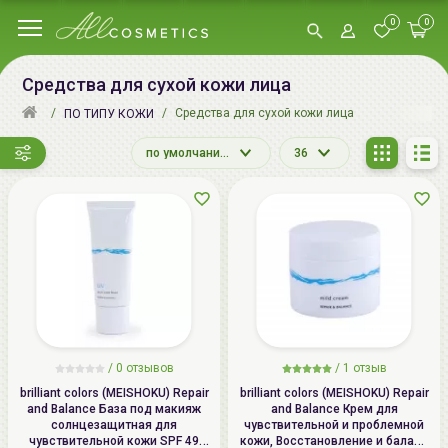
0
0
Средства для сухой кожи лица
Средства для сухой кожи лица
ПО ТИПУ КОЖИ
по умолчанию
36
/ 0 отзывов
/
1
отзыв
brilliant colors (MEISHOKU) Repair
brilliant colors (MEISHOKU) Repair
and Balance База под макияж
and Balance Крем для
солнцезащитная для
чувствительной и проблемной
чувствительной кожи SPF 49
кожи, Восстановление и баланс