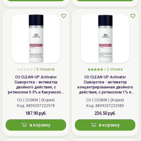
/ 0 отзывов
/
2
отзыва
CU CLEAN-UP Activator
CU CLEAN-UP Activator
Сыворотка - активатор
Сыворотка - активатор
двойного действия, с
концентрированная двойного
ретинолом 0.3% и бакучиолом
действия, с ретинолом 1% и
0.75% | 30мл | CUSKIN CU CLEAN-
бакучиолом 0.75% | 30мл |
CU ( CUSKIN ) (Корея)
CU ( CUSKIN ) (Корея)
UP Dual Activator Retinol 0.3%
CUSKIN CU CLEAN-UP Dual
Код:
8809207222978
Код:
8809207222985
Bakuchiol 0.75%
Activator Retinol 1% Bakuchiol
0.75%
187.90 руб.
236.50 руб.
в корзину
в корзину