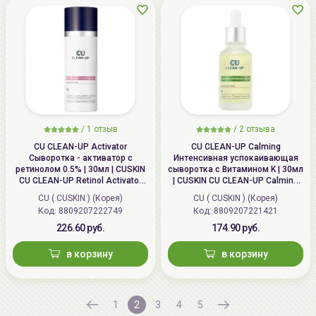
/
1
отзыв
/
2
отзыва
CU CLEAN-UP Activator
CU CLEAN-UP Calming
Сыворотка - активатор с
Интенсивная успокаивающая
ретинолом 0.5% | 30мл | CUSKIN
сыворотка с Витамином K | 30мл
CU CLEAN-UP Retinol Activator
| CUSKIN CU CLEAN-UP Calming
0.5%
Intensive Serum
CU ( CUSKIN ) (Корея)
CU ( CUSKIN ) (Корея)
Код:
8809207222749
Код:
8809207221421
226.60 руб.
174.90 руб.
в корзину
в корзину
1
2
3
4
5