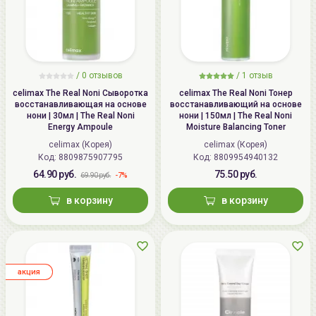
/ 0 отзывов
/
1
отзыв
celimax The Real Noni Сыворотка
celimax The Real Noni Тонер
восстанавливающая на основе
восстанавливающий на основе
нони | 30мл | The Real Noni
нони | 150мл | The Real Noni
Energy Ampoule
Moisture Balancing Toner
celimax (Корея)
celimax (Корея)
Код:
8809875907795
Код:
8809954940132
64.90 руб.
75.50 руб.
-7%
69.90 руб.
в корзину
в корзину
aкция