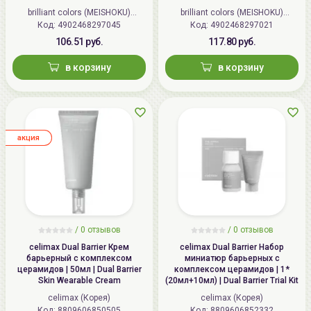
PA+++, Восстановление и
| 45г | Repair and Balance Mild
brilliant colors (MEISHOKU)
brilliant colors (MEISHOKU)
баланс | 40г | Repair and Balance
Cream
Код:
4902468297045
(Япония)
Код:
4902468297021
(Япония)
Skin Care UV Base SPF 49 PA+++
106.51 руб.
117.80 руб.
в корзину
в корзину
aкция
/ 0 отзывов
/ 0 отзывов
celimax Dual Barrier Крем
celimax Dual Barrier Набор
барьерный с комплексом
миниатюр барьерных с
церамидов | 50мл | Dual Barrier
комплексом церамидов | 1*
Skin Wearable Cream
(20мл+10мл) | Dual Barrier Trial Kit
celimax (Корея)
celimax (Корея)
Код:
8809606850505
Код:
8809606852332