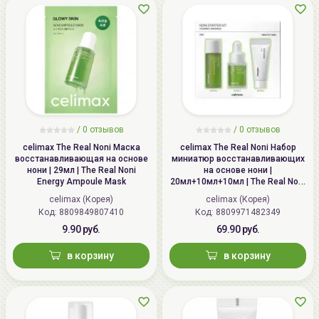
/ 0 отзывов
/ 0 отзывов
celimax The Real Noni Маска
celimax The Real Noni Набор
восстанавливающая на основе
миниатюр восстанавливающих
нони | 29мл | The Real Noni
на основе нони |
Energy Ampoule Mask
20мл+10мл+10мл | The Real Noni
Starter Kit
celimax (Корея)
celimax (Корея)
Код:
8809849807410
Код:
8809971482349
9.90 руб.
69.90 руб.
в корзину
в корзину