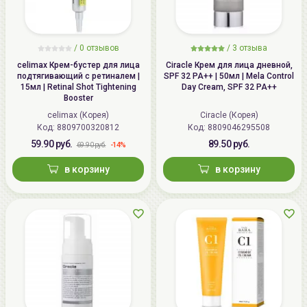
/ 0 отзывов
/
3
отзыва
celimax Крем-бустер для лица
Ciracle Крем для лица дневной,
подтягивающий с ретиналем |
SPF 32 PA++ | 50мл | Mela Control
15мл | Retinal Shot Tightening
Day Cream, SPF 32 PA++
Booster
celimax (Корея)
Ciracle (Корея)
Код:
8809700320812
Код:
8809046295508
59.90 руб.
89.50 руб.
-14%
69.90 руб.
в корзину
в корзину