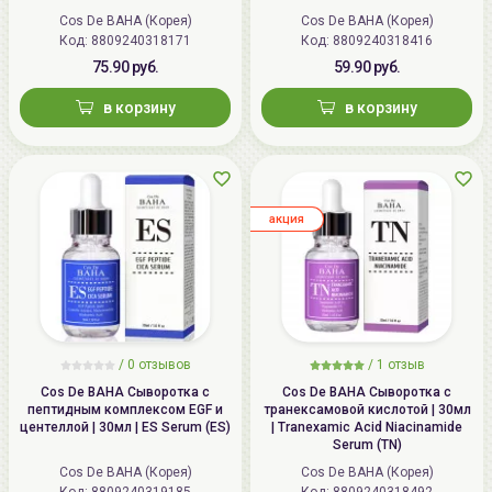
Cos De BAHA (Корея)
Cos De BAHA (Корея)
Код:
8809240318171
Код:
8809240318416
75.90 руб.
59.90 руб.
в корзину
в корзину
aкция
/ 0 отзывов
/
1
отзыв
Cos De BAHA Сыворотка с
Cos De BAHA Сыворотка с
пептидным комплексом EGF и
транексамовой кислотой | 30мл
центеллой | 30мл | ES Serum (ES)
| Tranexamic Acid Niacinamide
Serum (TN)
Cos De BAHA (Корея)
Cos De BAHA (Корея)
Код:
8809240319185
Код:
8809240318492