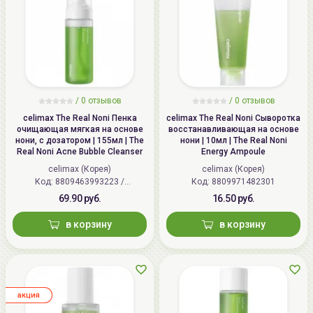
/ 0 отзывов
/ 0 отзывов
celimax The Real Noni Пенка
celimax The Real Noni Сыворотка
очищающая мягкая на основе
восстанавливающая на основе
нони, с дозатором | 155мл | The
нони | 10мл | The Real Noni
Real Noni Acne Bubble Cleanser
Energy Ampoule
celimax (Корея)
celimax (Корея)
Код:
8809463993223 /
Код:
8809971482301
8809541379468
69.90 руб.
16.50 руб.
в корзину
в корзину
aкция