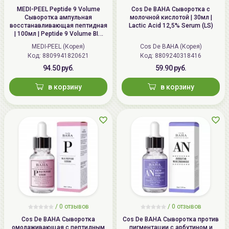
MEDI-PEEL Peptide 9 Volume
Cos De BAHA Сыворотка с
Сыворотка ампульная
молочной кислотой | 30мл |
восстанавливающая пептидная
Lactic Acid 12,5% Serum (LS)
| 100мл | Peptide 9 Volume BIO
TOX Ampoule Pro
MEDI-PEEL (Корея)
Cos De BAHA (Корея)
Код: 8809941820621
Код: 8809240318416
94.50 руб.
59.90 руб.
в корзину
в корзину
/
0 отзывов
/
0 отзывов
Cos De BAHA Сыворотка
Cos De BAHA Сыворотка против
омолаживающая с пептидным
пигментации с арбутином и