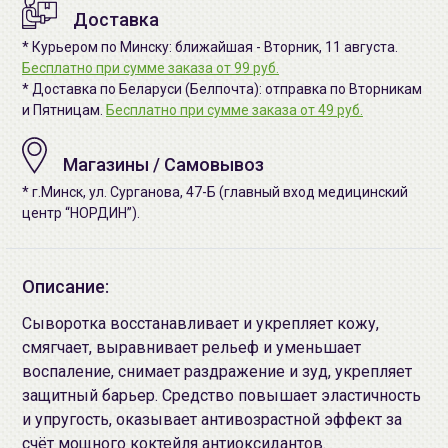
Доставка
* Курьером по Минску: ближайшая - Вторник, 11 августа.
Бесплатно при сумме заказа от 99 руб.
* Доставка по Беларуси (Белпочта): отправка по Вторникам
и Пятницам.
Бесплатно при сумме заказа от 49 руб.
Магазины / Самовывоз
* г.Минск, ул. Сурганова, 47-Б (главный вход медицинский
центр “НОРДИН”).
Описание:
Сыворотка восстанавливает и укрепляет кожу,
смягчает, выравнивает рельеф и уменьшает
воспаление, снимает раздражение и зуд, укрепляет
защитный барьер. Средство повышает эластичность
и упругость, оказывает антивозрастной эффект за
счёт мощного коктейля антиоксидантов.