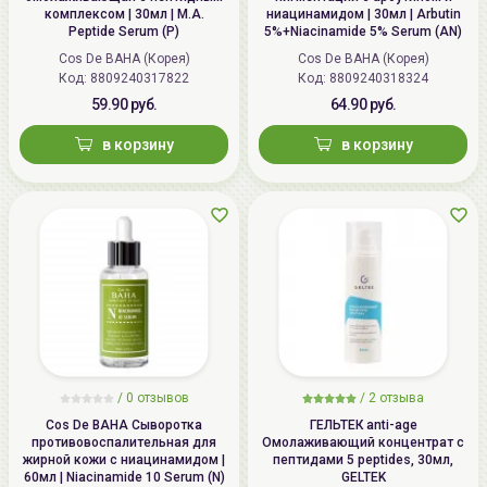
комплексом | 30мл | M.A.
ниацинамидом | 30мл | Arbutin
Peptide Serum (P)
5%+Niacinamide 5% Serum (AN)
Cos De BAHA (Корея)
Cos De BAHA (Корея)
Код: 8809240317822
Код: 8809240318324
59.90 руб.
64.90 руб.
в корзину
в корзину
/
0 отзывов
/
2 отзыва
Cos De BAHA Сыворотка
ГЕЛЬТЕК anti-age
противовоспалительная для
Омолаживающий концентрат с
жирной кожи с ниацинамидом |
пептидами 5 peptides, 30мл,
60мл | Niacinamide 10 Serum (N)
GELTEK