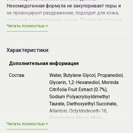
Некомедогенная формула не закупоривает поры и
не провоцирует раздражение, подходит для кожи,
склонной к воспалениям и акне. Лёгкая текстура не
Читать полностью +
утяжеляет кожу, не оставляет липкости и быстро
впитывается, не содержит искусственных
красителей - зелёный цвет достигается за счёт
экстракта нони. После впитывания на сыворотку
Характеристики:
отлично ложится макияж. Продукт имеет аромат
розмарина.
Дополнительная информация
Главные действующие компоненты - экстракт и
Состав:
Water, Butylene Glycol, Propanediol,
масло нони. Нони или моринда - тропический
Glycerin, 1,2-Hexanediol, Morinda
суперфуд, который насыщен витаминами,
Citrifolia Fruit Extract (0.7%),
минералами и полифенолами. Нони питает,
Sodium Polyacryloyldimethyl
успокаивает и смягчает кожу, оказывает
Taurate, Diethoxyethyl Succinate,
антиоксидантный эффект, замедляя возрастные
Allantoin, Octyldodeceth-16,
изменения, а также блокирует воспалительный
Dipropylene Glycol, Melia
Читать полностью +
процесс.
Azadirachta Leaf Extract, Sodium
Hyaluronate, Ethylhexylglycerin,