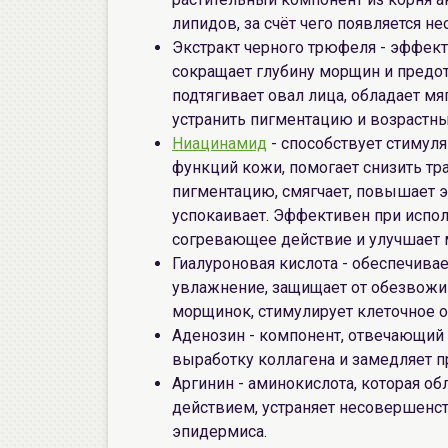
липидов, за счёт чего появляется 
Экстракт черного трюфеля - эффе
сокращает глубину морщин и предот
подтягивает овал лица, обладает м
устранить пигментацию и возрастны
Ниацинамид
- способствует стимул
функций кожи, помогает снизить тр
пигментацию, смягчает, повышает э
успокаивает. Эффективен при испол
согревающее действие и улучшает
Гиалуроновая кислота - обеспечив
увлажнение, защищает от обезвож
морщинок, стимулирует клеточное о
Аденозин - компонент, отвечающий 
выработку коллагена и замедляет п
Аргинин - аминокислота, которая 
действием, устраняет несовершенст
эпидермиса.