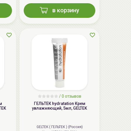
в корзину
AiliCode Восстанавливающий крем-
пилинг для лица, 50мл
24.90 руб.
49.95 руб.
-50%
/
0 отзывов
м
ГЕЛЬТЕК hydratation Крем
TEK
увлажняющий, 5мл, GELTEK
GELTEK ( ГЕЛЬТЕК ) (Россия)