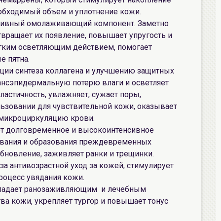
необходимый объем и уплотнение кожи.
ктивный омолаживающий компонент. Заметно
вращает их появление, повышает упругость и
ягким осветляющим действием, помогает
е пятна.
яции синтеза коллагена и улучшению защитных
ансэпидермальную потерю влаги и осветляет
ластичность, увлажняет, сужает поры,
ьзовании для чувствительной кожи, оказывает
 микроциркуляцию крови.
ает долговременное и высокоинтенсивное
ивания и образования преждевременных
бновление, заживляет ранки и трещинки.
за антивозрастной уход за кожей, стимулирует
роцесс увядания кожи.
обладает ранозаживляющим и лечебным
ва кожи, укрепляет тургор и повышает тонус