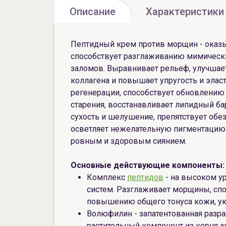
Описание
Характеристики
Пептидный крем против морщин - ока
способствует разглаживанию мимическ
заломов. Выравнивает рельеф, улучшает 
коллагена и повышает упругость и элас
регенерации, способствует обновлению
старения, восстанавливает липидный бар
сухость и шелушение, препятствует об
осветляет нежелательную пигментацию 
ровным и здоровым сиянием.
Основные действующие компоненты:
Комплекс
пептидов
- на высоком у
систем. Разглаживает морщины, спо
повышению общего тонуса кожи, у
Волюфилин - запатентованная разр
растительный компонент из корня 