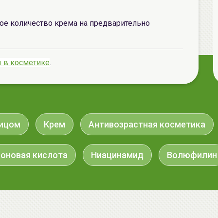
е количество крема на предварительно
 в косметике
.
лицом
Крем
Антивозрастная косметика
роновая кислота
Ниацинамид
Волюфилин