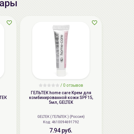
вары
AiliCode Бальзам для волос
увлажняющий, 250мл
19.99 руб.
27.38 руб.
-26%
/
0 отзывов
ГЕЛЬТЕК home care Крем для
ТЕК
комбинированной кожи SPF15,
5мл, GELTEK
aкция
GELTEK ( ГЕЛЬТЕК ) (Россия)
Код: 4610094691792
7.94 руб.