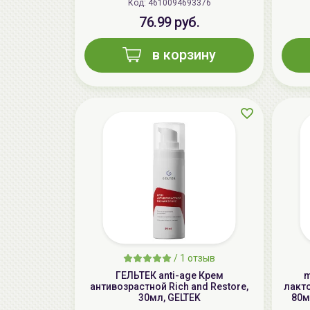
Код: 4610094693376
76.99 руб.
в корзину
/
1 отзыв
ГЕЛЬТЕК anti-age Крем
m
антивозрастной Rich and Restore,
лакт
30мл, GELTEK
80м