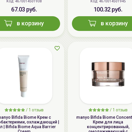
Код: 4670014501938
Код: 4670014501945
67.03 руб.
100.32 руб.
в корзину
в корзину
/
1 отзыв
/
1 отзыв
anyo Bifida Biome Крем с
manyo Bifida Biome Concent
обактериями, охлаждающий |
Крем для лица
л | Bifida Biome Aqua Barrier
концентрированный,
Cream
омолаживающий с