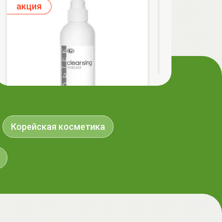
aкция
Корейская косметика
ГЕЛЬТЕК cleansing Маска энзимная
пектиновая, 200г, GELTEK
59.00 руб.
124.98 руб.
-52%
aкция