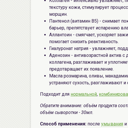
Коллаген - интенсивно увлажняет, п
текстуру кожи, стимулирует процес
морщин.
Пантенол (витамин B5) - снимает п
барьер, препятствует испарению вл
Аллантоин - смягчает, ускоряет заж
помогает снизить реактивность.
Гиалуронат натрия - увлажняет, под
Аденозин - антивозрастной актив с
коллагена, разглаживает и уплотн
предотвращает их появление.
Масла розмарина, оливы, макадамии
устраняют сухость, разглаживают и 
Подходит для
нормальной
,
комбинирова
Обратите внимание: объём продукта соот
объём сыворотки - 30мл.
Способ применения:
после
умывания
и