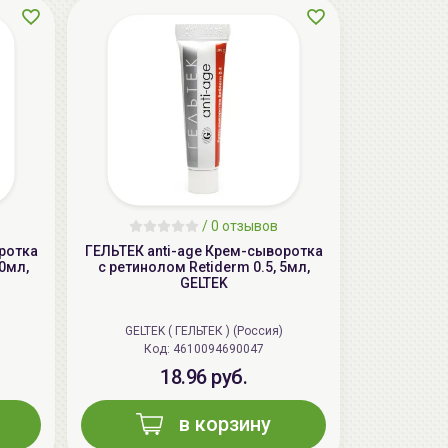
AiliCode Восстанавливающий крем-
пилинг для лица, 50мл
24.90 руб.
49.95 руб.
-50%
/
0 отзывов
ротка
ГЕЛЬТЕК anti-age Крем-сыворотка
30мл,
с ретинолом Retiderm 0.5, 5мл,
GELTEK
GELTEK ( ГЕЛЬТЕК ) (Россия)
Код: 4610094690047
18.96 руб.
в корзину