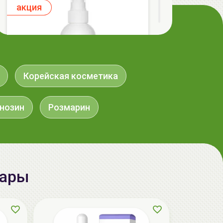
aкция
Корейская косметика
нозин
Розмарин
ГЕЛЬТЕК cleansing Маска энзимная
пектиновая, 200г, GELTEK
59.00 руб.
124.98 руб.
-52%
вары
aкция