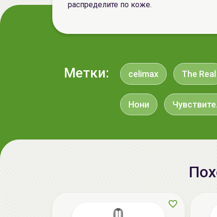
распределите по коже.
Метки:
celimax
The Real
Нони
Чувствит
Пох