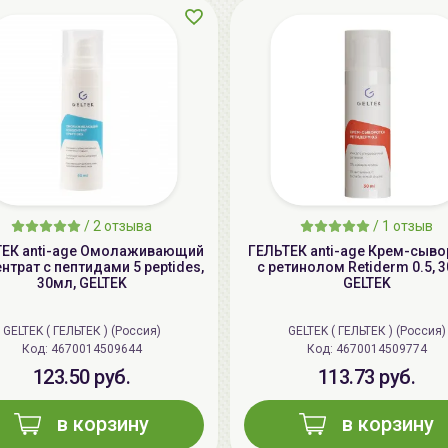
/
2 отзыва
/
1 отзыв
ТЕК anti-age Омолаживающий
ГЕЛЬТЕК anti-age Крем-сыво
нтрат с пептидами 5 peptides,
с ретинолом Retiderm 0.5, 
30мл, GELTEK
GELTEK
GELTEK ( ГЕЛЬТЕК ) (Россия)
GELTEK ( ГЕЛЬТЕК ) (Россия)
Код: 4670014509644
Код: 4670014509774
123.50 руб.
113.73 руб.
в корзину
в корзину