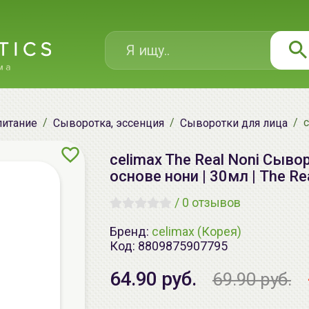
c
питание
Сыворотка, эссенция
Сыворотки для лица
celimax The Real Noni Сыв
основе нони | 30мл | The Re
/
0 отзывов
Бренд:
celimax (Корея)
Код:
8809875907795
64.90 руб.
69.90 руб.