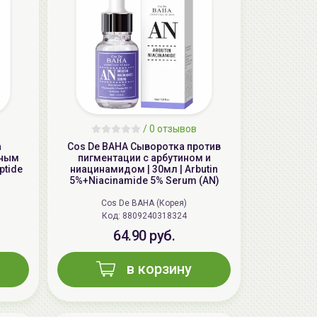
/
0 отзывов
а
Cos De BAHA Сыворотка против
дным
пигментации с арбутином и
AiliCode Бальзам для волос
ptide
ниацинамидом | 30мл | Arbutin
увлажняющий, 250мл
5%+Niacinamide 5% Serum (AN)
19.99 руб.
27.38 руб.
-26%
Cos De BAHA (Корея)
Код: 8809240318324
64.90 руб.
aкция
в корзину