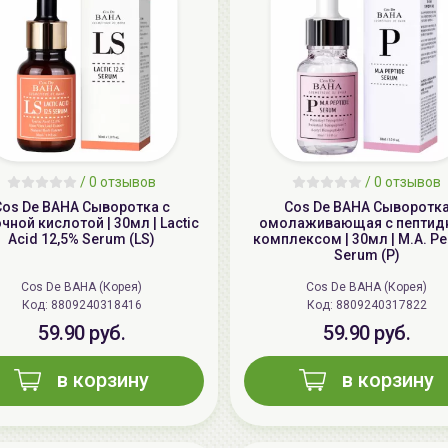
/
0 отзывов
/
0 отзывов
Cos De BAHA Сыворотка с
Cos De BAHA Сыворотк
ной кислотой | 30мл | Lactic
омолаживающая с пепти
Acid 12,5% Serum (LS)
комплексом | 30мл | M.A. Pe
Serum (P)
Cos De BAHA (Корея)
Cos De BAHA (Корея)
Код: 8809240318416
Код: 8809240317822
59.90 руб.
59.90 руб.
в корзину
в корзину