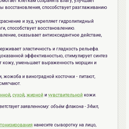
омогает клеткам сохранять влагу, улучшает
сы восстановления, способствует разглаживанию
окраснение и зуд, укрепляет гидролипидный
аги, способствует восстановлению.
ивление, оказывает антиоксидантное действие,
держивает эластичность и гладкость рельефа.
 доказанной эффективностью, стимулирует синтез
яет кожу, уменьшает выраженность морщин и
, жожоба и виноградной косточки - питают,
смягчают.
нной
,
сухой
,
жирной
и
чувствительной
кожи.
ветствует заявленному: объём флакона - 34мл,
тонизирования
нанесите сыворотку на лицо,