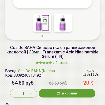
Cos De BAHA Сыворотка с транексамовой
кислотой | 30мл | Tranexamic Acid Niacinamide
Serum (TN)
/
1 отзыв
Бренд:
Cos De BAHA (Корея)
Код:
8809240318492
-20%
54.80 руб.
68.50 руб.
-
+
в корзину