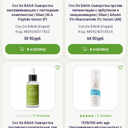
Cos De BAHA Сыворотка
Cos De BAHA Сыворотка против
омолаживающая с пептидным
пигментации с арбутином и
комплексом | 30мл | M.A.
ниацинамидом | 30мл | Arbutin
Peptide Serum (P)
5%+Niacinamide 5% Serum (AN)
Cos De BAHA (Корея)
Cos De BAHA (Корея)
Код: 8809240317822
Код: 8809240318324
59.90 руб.
64.90 руб.
в корзину
в корзину
/
0 отзывов
/
2 отзыва
Cos De BAHA Сыворотка
ГЕЛЬТЕК anti-age
противовоспалительная для
Омолаживающий концентрат с