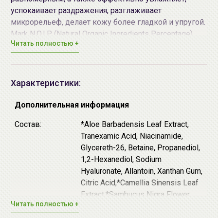
успокаивает раздражения, разглаживает
микрорельеф, делает кожу более гладкой и упругой.
Mark N.O.I.P (Natural Organic Ingredients Percentage)
Читать полностью +
78%.
Основные активные компоненты:
Транексамовая кислота (5%) - это аминокислота,
Характеристики:
которая замедляет синтез тирозиназы -
фермента, ускоряющего синтез меланина.
Дополнительная информация
Транексамовая кислота борется с пигментацией,
Состав:
*Aloe Barbadensis Leaf Extract,
выравнивает и осветляет тон кожи, особенно
Tranexamic Acid, Niacinamide,
эффективна в комбинации с другими
Glycereth-26, Betaine, Propanediol,
компонентами (ниацинамидом, арбутином,
1,2-Hexanediol, Sodium
галактомицетами).
Hyaluronate, Allantoin, Xanthan Gum,
Ниацинамид
– мощный регулятор клеточного
Citric Acid,*Camellia Sinensis Leaf
метаболизма, ускоряет жизненно важные
Extract,*Sambucus Nigra Flower
процессы и обладает антиоксидантной
Читать полностью +
Extract,*Momordica Charantia Fruit
активностью, что весьма полезно для
Extract,*Leontopodium Alpinum