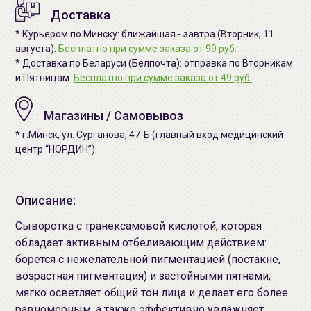
Доставка
* Курьером по Минску: ближайшая - завтра (Вторник, 11
августа).
Бесплатно при сумме заказа от 99 руб.
* Доставка по Беларуси (Белпочта): отправка по Вторникам
и Пятницам.
Бесплатно при сумме заказа от 49 руб.
Магазины / Самовывоз
* г.Минск, ул. Сурганова, 47-Б (главный вход медицинский
центр “НОРДИН”).
Описание:
Сыворотка с транексамовой кислотой, которая
обладает активным отбеливающим действием:
борется с нежелательной пигментацией (постакне,
возрастная пигментация) и застойными пятнами,
мягко осветляет общий тон лица и делает его более
равномерным, а также эффективно увлажняет,