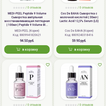
/
0 отзывов
/
0 отзывов
MEDI-PEEL Peptide 9 Volume
Cos De BAHA Сыворотка с
Сыворотка ампульная
молочной кислотой | 30мл |
восстанавливающая пептидная
Lactic Acid 12,5% Serum (LS)
| 100мл | Peptide 9 Volume BIO
TOX Ampoule Pro
MEDI-PEEL (Корея)
Cos De BAHA (Корея)
Код: 8809941820621
Код: 8809240318416
94.50 руб.
59.90 руб.
в корзину
в корзину
/
0 отзывов
/
0 отзывов