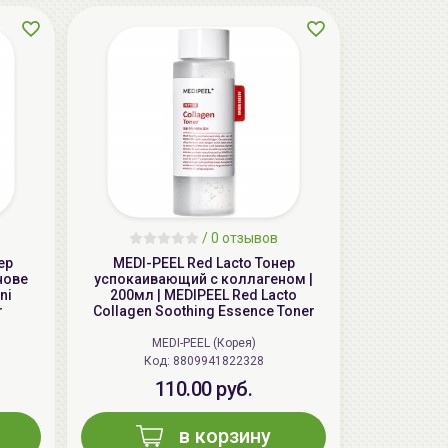
/
0 отзывов
ер
MEDI-PEEL Red Lacto Тонер
нове
успокаивающий с коллагеном |
ni
200мл | MEDIPEEL Red Lacto
r
Collagen Soothing Essence Toner
MEDI-PEEL (Корея)
Код: 8809941822328
110.00 руб.
в корзину