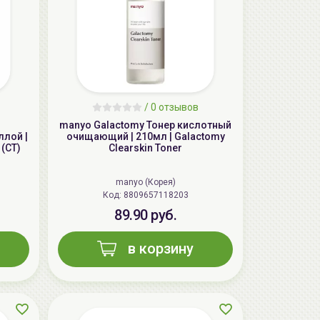
/
0 отзывов
manyo Galactomy Тонер кислотный
ллой |
очищающий | 210мл | Galactomy
 (CT)
Clearskin Toner
AiliCode Бальзам для волос
увлажняющий, 250мл
manyo (Корея)
19.99 руб.
27.38 руб.
-26%
Код: 8809657118203
89.90 руб.
в корзину
aкция