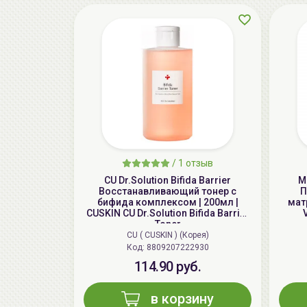
/
1 отзыв
CU Dr.Solution Bifida Barrier
M
Восстанавливающий тонер с
П
бифида комплексом | 200мл |
матр
CUSKIN CU Dr.Solution Bifida Barrier
Toner
CU ( CUSKIN ) (Корея)
Код: 8809207222930
114.90 руб.
в корзину