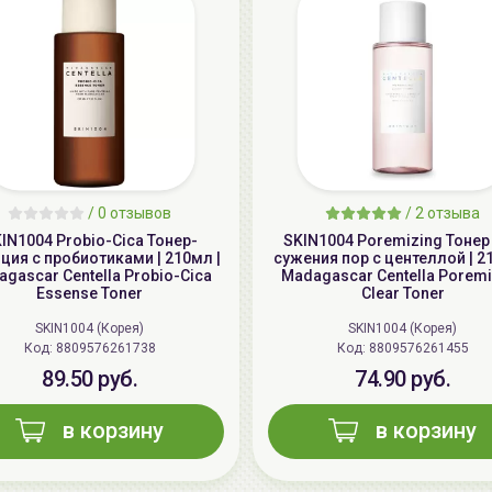
/
0 отзывов
/
2 отзыва
IN1004 Probio-Cica Тонер-
SKIN1004 Poremizing Тонер
ция с пробиотиками | 210мл |
сужения пор с центеллой | 2
gascar Centella Probio-Cica
Madagascar Centella Poremi
Essense Toner
Clear Toner
SKIN1004 (Корея)
SKIN1004 (Корея)
Код: 8809576261738
Код: 8809576261455
89.50 руб.
74.90 руб.
в корзину
в корзину