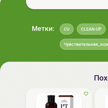
Метки:
CU
CLEAN-UP
Чувствительная_ко
Пох