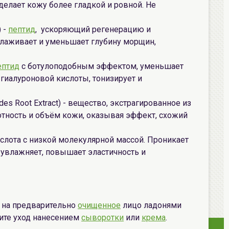
делает кожу более гладкой и ровной. Не
) -
пептид
, ускоряющий регенерацию и
олаживает и уменьшает глубину морщин,
ептид
с ботулоподобным эффектом, уменьшает
 гиалуроновой кислоты, тонизирует и
es Root Extract) - вещество, экстрагированное из
тность и объём кожи, оказывая эффект, схожий
ислота с низкой молекулярной массой. Проникает
о увлажняет, повышает эластичность и
о на предварительно
очищенное
лицо ладонями
ите уход нанесением
сыворотки
или
крема
.