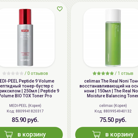
/
0 отзывов
/
1 отзыв
EDI-PEEL Peptide 9 Volume
celimax The Real Noni Тон
ептидный тонер-бустер с
восстанавливающий на ос
иксилом | 250мл | Peptide 9
нони | 150мл | The Real No
Volume BIO TOX Toner Pro
Moisture Balancing Tone
MEDI-PEEL (Корея)
celimax (Корея)
Код: 8809941820317
Код: 8809954940132
85.90 руб.
75.50 руб.
в корзину
в корзину