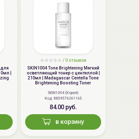
AiliCode Восстанавливающий крем-
пилинг для лица, 50мл
/
0 отзывов
24.90 руб.
49.95 руб.
-50%
 для
SKIN1004 Tone Brightening Мягкий
10мл |
осветляющий тонер с центеллой |
zing
210мл | Madagascar Centella Tone
Brightening Boosting Toner
SKIN1004 (Корея)
Код: 8809576261165
84.00 руб.
в корзину