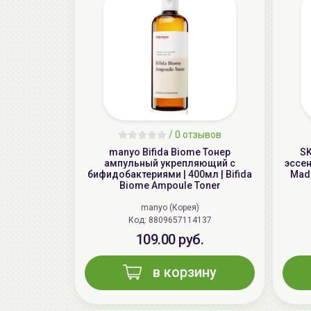
/
0 отзывов
manyo Bifida Biome Тонер
SK
aмпульный укрепляющий с
эссен
бифидобактериями | 400мл | Bifida
Mada
Biome Ampoule Toner
manyo (Корея)
Код: 8809657114137
109.00 руб.
в корзину