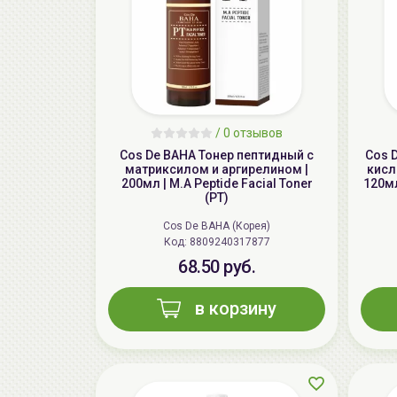
/
0 отзывов
Cos De BAHA Тонер пептидный с
Cos 
матриксилом и аргирелином |
кисл
200мл | M.A Peptide Facial Toner
120мл
(PT)
Cos De BAHA (Корея)
Код: 8809240317877
68.50 руб.
в корзину