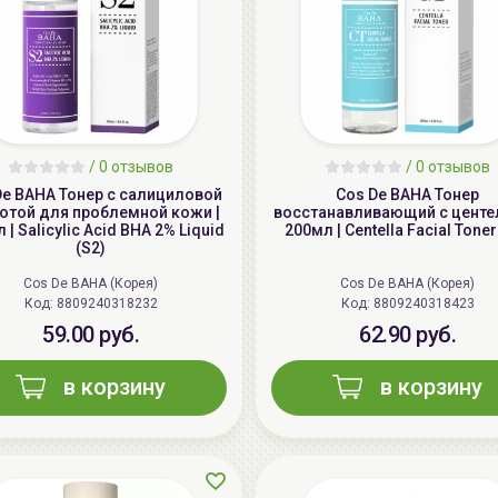
/
0 отзывов
/
0 отзывов
De BAHA Тонер с салициловой
Cos De BAHA Тонер
отой для проблемной кожи |
восстанавливающий с центе
 | Salicylic Acid BHA 2% Liquid
200мл | Centella Facial Toner
(S2)
Cos De BAHA (Корея)
Cos De BAHA (Корея)
Код: 8809240318232
Код: 8809240318423
59.00 руб.
62.90 руб.
в корзину
в корзину