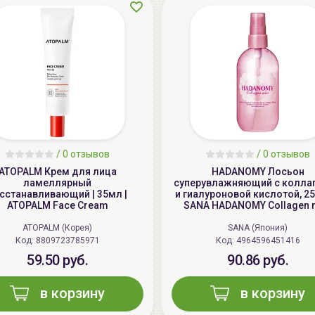
/
0 отзывов
/
0 отзывов
ATOPALM Крем для лица
HADANOMY Лосьон
ламеллярный
суперувлажняющий с колла
сстанавливающий | 35мл |
и гиалуроновой кислотой, 25
ATOPALM Face Cream
SANA HADANOMY Collagen 
ATOPALM (Корея)
SANA (Япония)
Код: 8809723785971
Код: 4964596451416
59.50 руб.
90.86 руб.
в корзину
в корзину