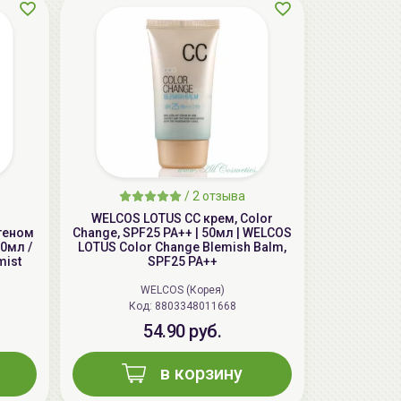
AiliCode Восстанавливающий крем-
пилинг для лица, 50мл
24.90 руб.
49.95 руб.
-50%
/
2 отзыва
WELCOS LOTUS СС крем, Color
геном
Change, SPF25 PA++ | 50мл | WELCOS
0мл /
LOTUS Color Change Blemish Balm,
mist
SPF25 PA++
WELCOS (Корея)
Код: 8803348011668
54.90 руб.
в корзину