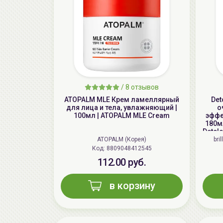
/
8 отзывов
ATOPALM MLE Крем ламеллярный
Det
для лица и тела, увлажняющий |
о
100мл | ATOPALM MLE Cream
эффе
180мл
Detcl
ATOPALM (Корея)
bri
Код: 8809048412545
112.00 руб.
в корзину