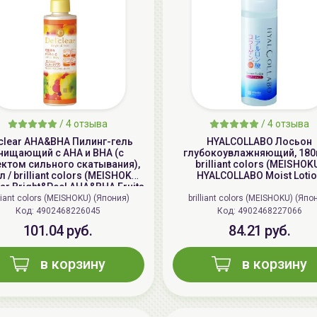
/
4 отзыва
/
4 отзыва
clear AHA&BHA Пилинг-гель
HYALCOLLABO Лосьон
чищающий с AHA и BHA (с
глубокоувлажняющий, 180
ктом сильного скатывания),
brilliant colors (MEISHOK
 / brilliant colors (MEISHOKU)
HYALCOLLABO Moist Loti
ear Bright&Peel AHA&BHA Fruits
Peeling Jelly
lliant colors (MEISHOKU) (Япония)
brilliant colors (MEISHOKU) (Япо
Код: 4902468226045
Код: 4902468227066
101.04 руб.
84.21 руб.
в корзину
в корзину