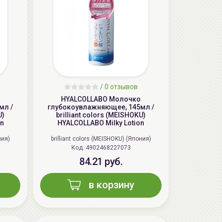
/
0 отзывов
HYALCOLLABO Молочко
мл /
глубокоувлажняющее, 145мл /
AiliCode Бальзам для волос
U)
brilliant colors (MEISHOKU)
увлажняющий, 250мл
on
HYALCOLLABO Milky Lotion
19.99 руб.
27.38 руб.
-26%
ния)
brilliant colors (MEISHOKU) (Япония)
Код: 4902468227073
84.21 руб.
aкция
в корзину