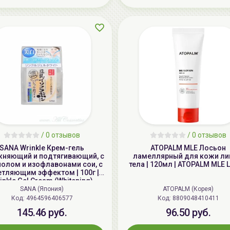
/
0 отзывов
/
0 отзывов
SANA Wrinkle Крем-гель
ATOPALM MLE Лосьон
жняющий и подтягивающий, с
ламеллярный для кожи ли
нолом и изофлавонами сои, с
тела | 120мл | ATOPALM MLE L
етляющим эффектом | 100г |
inkle Gel Cream (Whitening)
SANA (Япония)
ATOPALM (Корея)
Код: 4964596406577
Код: 8809048410411
145.46 руб.
96.50 руб.