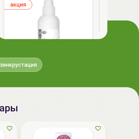
aкция
зинкрустация
ГЕЛЬТЕК cleansing Маска энзимная
пектиновая, 200г, GELTEK
59.00 руб.
124.98 руб.
-52%
вары
aкция