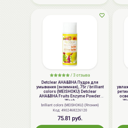
/
3 отзыва
Detclear AHA&BHA Пудра для
умывания (энзимная), 75г / brilliant
увла
colors (MEISHOKU) Detclear
рети
AHA&BHA Fruits Enzyme Powder
осв
Wash
Wr
brilliant colors (MEISHOKU) (Япония)
Код: 4902468226120
75.81 руб.