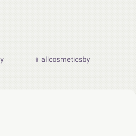
by
allcosmeticsby