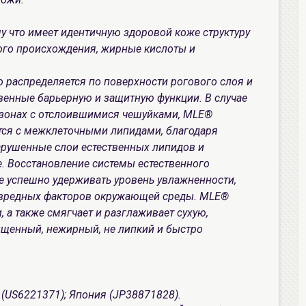
у что имеет идентичную здоровой коже структуру
ного происхождения, жирные кислоты и
 распределяется по поверхности рогового слоя и
твенные барьерную и защитную функции. В случае
 зонах с отслоившимися чешуйками, MLE®
ется с межклеточными липидами, благодаря
нарушенные слои естественных липидов и
. Восстановление системы естественного
е успешно удерживать уровень увлажненности,
я вредных факторов окружающей среды. MLE®
 а также смягчает и разглаживает сухую,
щенный, нежирный, не липкий и быстро
 (US6221371); Япония (JP38871828).