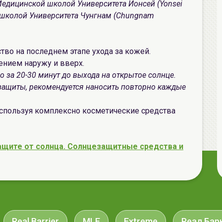
Медицинской школой Университета Йонсей (Yonsei
ой школой Университета Чунгнам (Chungnam
тво на последнем этапе ухода за кожей.
ением наружу и вверх.
 за 20-30 минут до выхода на открытое солнце.
защиты, рекомендуется наносить повторно каждые
спользуя комплексно косметические средства
ащите от солнца. Солнцезащитные средства и
Real Barrier
MLE
Extreme
Реал Бар