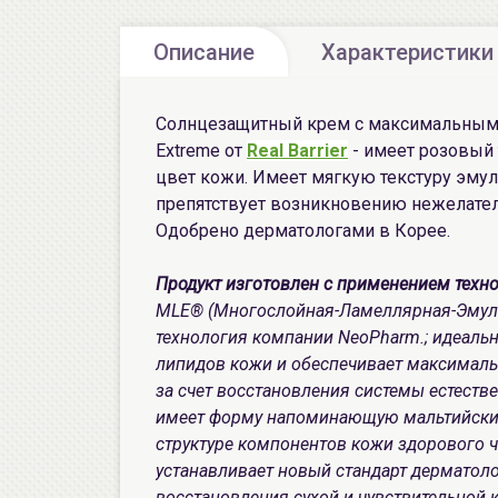
Описание
Характеристики
Солнцезащитный крем с максимальным 
Extreme от
Real Barrier
- имеет розовый 
цвет кожи. Имеет мягкую текстуру эмул
препятствует возникновению нежелател
Одобрено дерматологами в Корее.
Продукт изготовлен с применением техн
MLE® (Многослойная-Ламеллярная-Эмульси
технология компании NeoPharm.; идеальн
липидов кожи и обеспечивает максималь
за счет восстановления системы естеств
имеет форму напоминающую мальтийский 
структуре компонентов кожи здорового 
устанавливает новый стандарт дерматоло
восстановления сухой и чувствительной 