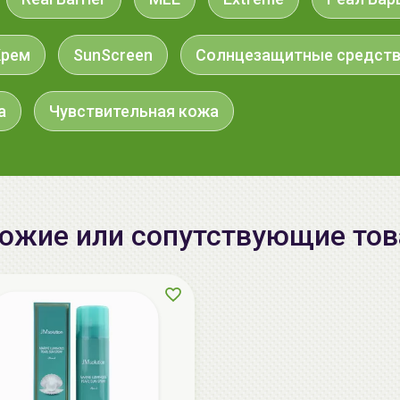
Крем
SunScreen
Солнцезащитные средст
а
Чувствительная кожа
ожие или сопутствующие то