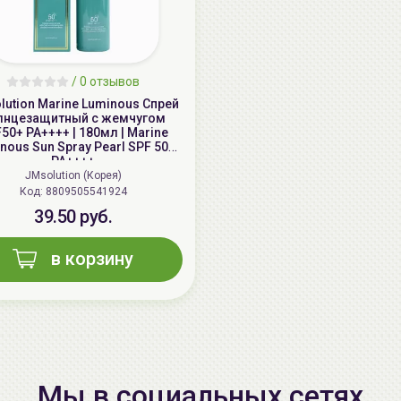
/
0 отзывов
lution Marine Luminous Спрей
лнцезащитный с жемчугом
50+ PA++++ | 180мл | Marine
nous Sun Spray Pearl SPF 50+
PA++++
JMsolution (Корея)
Код: 8809505541924
39.50 руб.
в корзину
Мы в социальных сетях