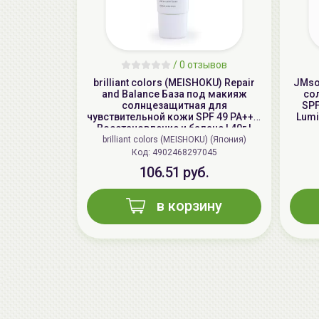
/
0 отзывов
brilliant colors (MEISHOKU) Repair
JMso
and Balance База под макияж
со
солнцезащитная для
SPF
чувствительной кожи SPF 49 PA+++,
Lumi
Восстановление и баланс | 40г |
Repair and Balance Skin Care UV
brilliant colors (MEISHOKU) (Япония)
Base SPF 49 PA+++
Код: 4902468297045
106.51 руб.
в корзину