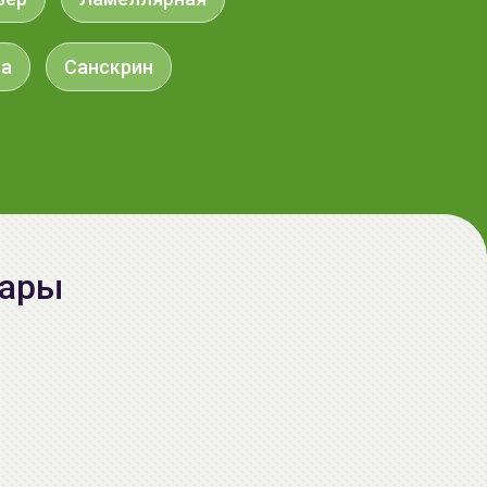
aкция
ва
Санскрин
вары
AiliCode Бальзам для волос
увлажняющий, 250мл
19.99 руб.
27.38 руб.
-26%
aкция