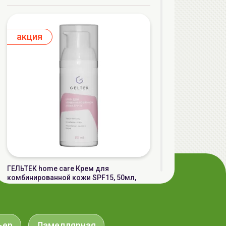
aкция
ГЕЛЬТЕК home care Крем для
комбинированной кожи SPF15, 50мл,
GELTEK
59.90 руб.
72.16 руб.
-16%
ьер
Ламеллярная