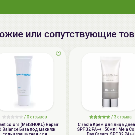
ожие или сопутствующие то
/
0 отзывов
/
3 отзыва
liant colors (MEISHOKU) Repair
Ciracle Крем для лица днев
d Balance База под макияж
SPF 32 PA++ | 50мл | Mela Co
солнцезащитная для
Day Cream, SPF 32 PA++