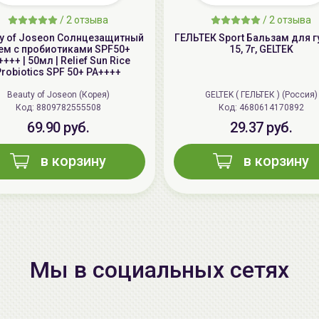
/
2 отзыва
/
2 отзыва
ty of Joseon Солнцезащитный
ГЕЛЬТЕК Sport Бальзам для г
ем с пробиотиками SPF50+
15, 7г, GELTEK
+++ | 50мл | Relief Sun Rice
Probiotics SPF 50+ PA++++
Beauty of Joseon (Корея)
GELTEK ( ГЕЛЬТЕК ) (Россия)
Код: 8809782555508
Код: 4680614170892
69.90 руб.
29.37 руб.
в корзину
в корзину
Мы в социальных сетях