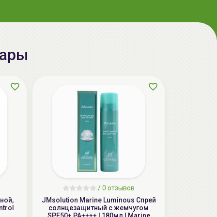
aкция
вары
ГЕЛЬТЕК sun protection солнцезащитный
крем Мультипротектор SPF50+ oil free,
100мл, GELTEK
79.00 руб.
132.89 руб.
-40%
/
0 отзывов
ной,
JMsolution Marine Luminous Спрей
ntrol
солнцезащитный с жемчугом
SPF50+ PA++++ | 180мл | Marine