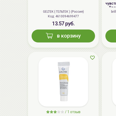
чувст
Вос
Rep
GELTEK ( ГЕЛЬТЕК ) (Россия)
bri
Код: 4610094699477
13.57 руб.
в корзину
/
1 отзыв