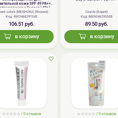
вительной кожи SPF 49 PA+++,
становление и баланс | 40г |
air and Balance Skin Care UV
lliant colors (MEISHOKU) (Япония)
Ciracle (Корея)
Base SPF 49 PA+++
Код: 4902468297045
Код: 8809046295508
106.51 руб.
89.50 руб.
в корзину
в корзину
/
0 отзывов
/
0 отзывов