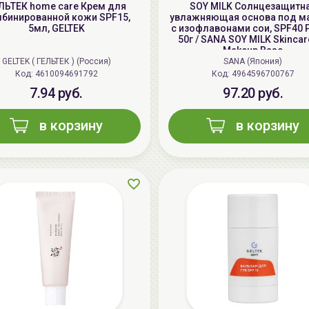
ЛЬТЕК home care Крем для
SOY MILK Солнцезащитн
бинированной кожи SPF15,
увлажняющая основа под м
5мл, GELTEK
с изофлавонами сои, SPF40 
50г / SANA SOY MILK Skincar
Makeup Base
GELTEK ( ГЕЛЬТЕК ) (Россия)
SANA (Япония)
Код: 4610094691792
Код: 4964596700767
7.94 руб.
97.20 руб.
в корзину
в корзину