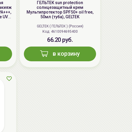
ая
ГЕЛЬТЕК sun protection
акияж
солнцезащитный крем
PA+++,
Мультипротектор SPF50+ oil free,
e UV
50мл (туба), GELTEK
GELTEK ( ГЕЛЬТЕК ) (Россия)
Код: 4610094695400
66.20 руб.
в корзину
AiliCode Восстанавливающий крем-
пилинг для лица, 50мл
24.90 руб.
49.95 руб.
-50%