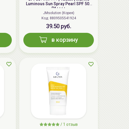
aкция
Luminous Sun Spray Pearl SPF 50+
PA++++
JMsolution (Корея)
Код: 8809505541924
39.50 руб.
в корзину
AiliCode Бальзам для волос
увлажняющий, 250мл
19.99 руб.
27.38 руб.
-26%
aкция
/
1 отзыв