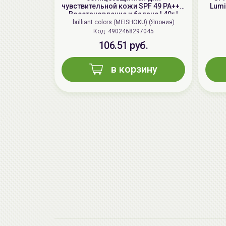
чувствительной кожи SPF 49 PA+++,
Lumi
Восстановление и баланс | 40г |
Repair and Balance Skin Care UV
brilliant colors (MEISHOKU) (Япония)
Base SPF 49 PA+++
Код: 4902468297045
106.51 руб.
в корзину