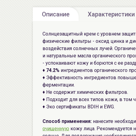
Описание
Характеристики
Солнцезащитный крем с уровнем защи
физические фильтры - оксид цинка и ди
воздействия солнечных лучей. Органиче
и натуральные масла органического про
- успокаивают кожу и борются с ее раз
♦
74.2%
ингредиентов органического пр
♦ Эффективность ингредиентов повыше
ферментации.
♦ Не содержит химических фильтров.
♦ Подходит для всех типов кожи, в том 
♦ Эко сертификаты BDIH и EWG.
Способ применения:
нанесите необход
очищенную
кожу лица. Рекомендуется н
солнце. Для поддержания необходимого