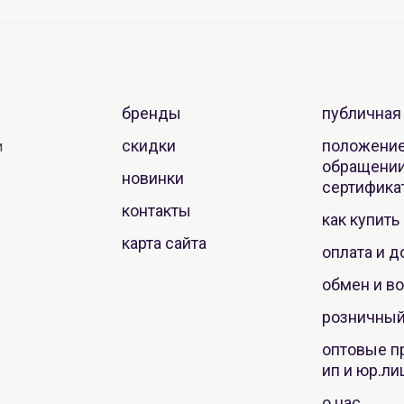
бренды
публичная
скидки
положение
и
обращении
новинки
сертифика
контакты
как купить
карта сайта
оплата и д
обмен и во
розничный
оптовые п
ип и юр.ли
о нас