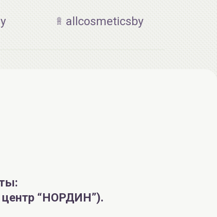
by
allcosmeticsby
AiliCode Восстанавливающий крем-
пилинг для лица, 50мл
24.90 руб.
49.95 руб.
-50%
ты:
й центр “НОРДИН”).