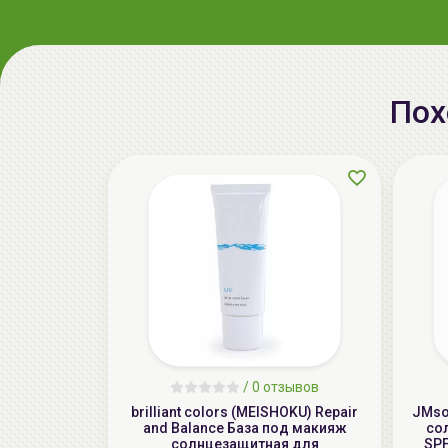
Пох
/
0 отзывов
brilliant colors (MEISHOKU) Repair
JMso
and Balance База под макияж
со
солнцезащитная для
SPF