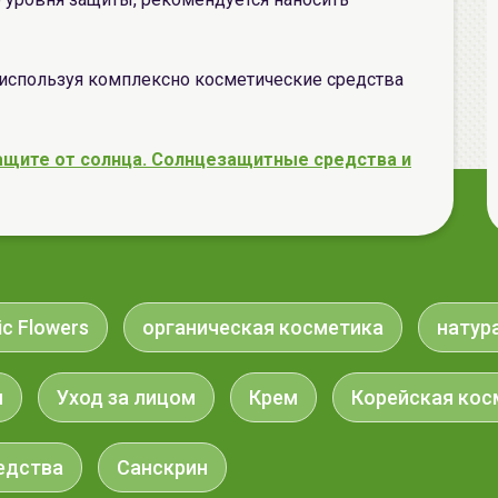
используя комплексно косметические средства
ащите от солнца. Солнцезащитные средства и
ic Flowers
органическая косметика
натур
ы
Уход за лицом
Крем
Корейская кос
едства
Санскрин