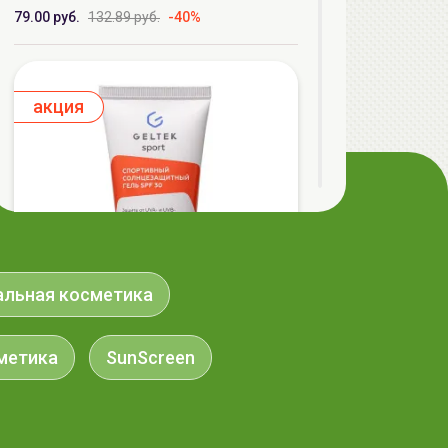
79.00 руб.
132.89 руб.
-40%
aкция
альная косметика
метика
SunScreen
ГЕЛЬТЕК Sport Спортивный
солнцезащитный гель SPF30, 50мл,
GELTEK
89.99 руб.
155.69 руб.
-42%