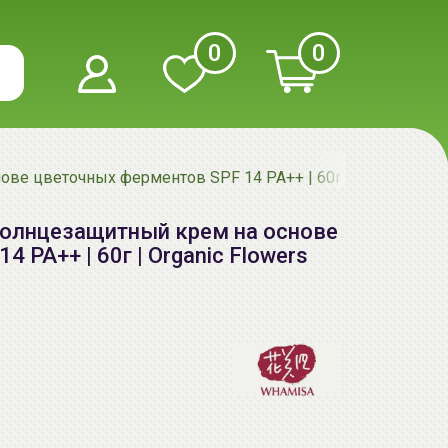
0
0
ве цветочных ферментов SPF 14 PA++ | 60г | Organic Flow
Солнцезащитный крем на основе
 PA++ | 60г | Organic Flowers