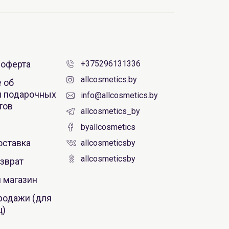
 оферта
+375296131336
allcosmetics.by
 об
 подарочных
info@allcosmetics.by
тов
allcosmetics_by
byallcosmetics
оставка
allcosmeticsby
allcosmeticsby
зврат
 магазин
родажи (для
ц)