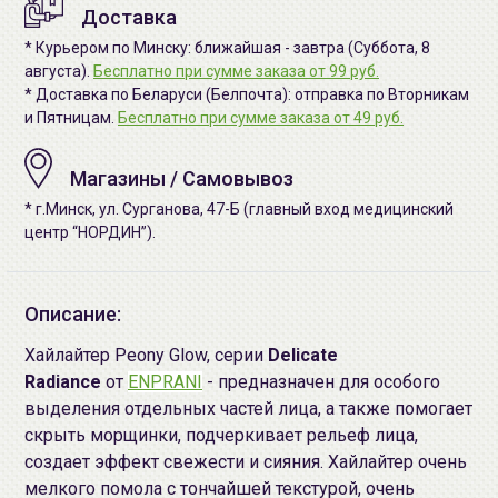
Доставка
* Курьером по Минску: ближайшая - завтра (Суббота, 8
августа).
Бесплатно при сумме заказа от 99 руб.
* Доставка по Беларуси (Белпочта): отправка по Вторникам
и Пятницам.
Бесплатно при сумме заказа от 49 руб.
Магазины / Самовывоз
* г.Минск, ул. Сурганова, 47-Б (главный вход медицинский
центр “НОРДИН”).
Описание:
Хайлайтер Peony Glow, серии
Delicate
Radiance
от
ENPRANI
- предназначен для особого
выделения отдельных частей лица, а также помогает
скрыть морщинки, подчеркивает рельеф лица,
создает эффект свежести и сияния. Хайлайтер очень
мелкого помола с тончайшей текстурой, очень