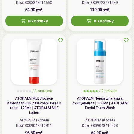
Код: 8803348011668
Код: 8809723781249
54.90 руб.
139.00 руб.
в корзину
в корзину
/
0 отзывов
/
2 отзыва
ATOPALM MLE Лосьон
ATOPALM Пенка для лица,
ламеллярный для кожи лица и
очищающая | 150мл | ATOPALM
тела | 120мл | ATOPALM MLE
Facial Foam Wash
Lotion
ATOPALM (Корея)
ATOPALM (Корея)
Код: 8809048410411
Код: 8809048410503
96.50 руб.
64.90 руб.