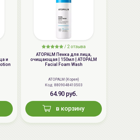
aкция
/
2 отзыва
ATOPALM Пенка для лица,
ца и
очищающая | 150мл | ATOPALM
otion
Facial Foam Wash
ATOPALM (Корея)
Код: 8809048410503
AiliCode Бальзам для волос
увлажняющий, 250мл
64.90 руб.
19.99 руб.
27.38 руб.
-26%
в корзину
aкция