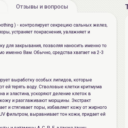
Отзывы и вопросы
oothing ) - контролирует секрецию сальных желез,
оры, устраняет покраснения, увлажняет и
у для закрывания, позволяя наносить именно то
о именно Вам. Обычно, средства хватает на 2-3
ирует выработку особых липидов, которые
ют ей терять воду. Стволовые клетки критмума
на и эластина, ускоряют деление клеток в
 кожу и разглаживают морщины. Экстракт
ает и стягивает поры, избавляет кожу от жирного
UV фильтром, выравнивает тон кожи, придает ей
ты и витамины А, С, Р, Е, а также танин,