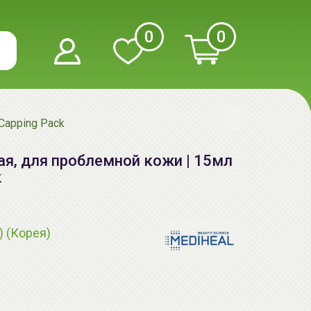
0
0
Capping Pack
я, для проблемной кожи | 15мл
k
) (Корея)