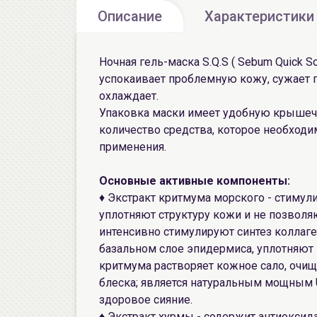
Описание
Характеристики
Ночная гель-маска S.Q.S ( Sebum Quick S
успокаивает проблемную кожу, сужает п
охлаждает.
Упаковка маски имеет удобную крышечк
количество средства, которое необходим
применения.
Основные активные компоненты:
♦ Экстракт критмума морского - стимул
уплотняют структуру кожи и не позволя
интенсивно стимулируют синтез коллаге
базальном слое эпидермиса, уплотняют
критмума растворяет кожное сало, очищ
блеска; является натуральным мощным 
здоровое сияние.
♦ Экстракт хурмы - содержит антиоксидан