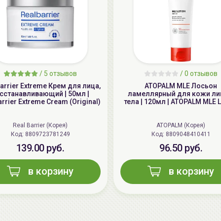
/
5 отзывов
/
0 отзывов
Barrier Extreme Крем для лица,
ATOPALM MLE Лосьон
сстанавливающий | 50мл |
ламеллярный для кожи ли
rrier Extreme Cream (Original)
тела | 120мл | ATOPALM MLE L
Real Barrier (Корея)
ATOPALM (Корея)
Код: 8809723781249
Код: 8809048410411
139.00 руб.
96.50 руб.
в корзину
в корзину