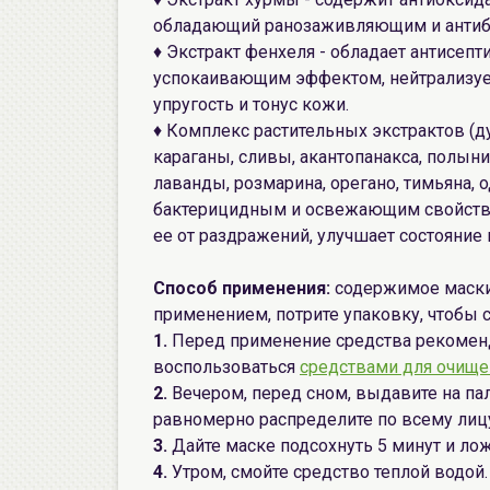
обладающий ранозаживляющим и антиб
♦ Экстракт фенхеля - обладает антисе
успокаивающим эффектом, нейтрализуе
упругость и тонус кожи.
♦ Комплекс растительных экстрактов (д
караганы, сливы, акантопанакса, полын
лаванды, розмарина, орегано, тимьяна, 
бактерицидным и освежающим свойствам
ее от раздражений, улучшает состояние
Способ применения:
содержимое маски 
применением, потрите упаковку, чтобы
1.
Перед применение средства рекомен
воспользоваться
средствами для очище
2.
Вечером, перед сном, выдавите на па
равномерно распределите по всему лицу,
3.
Дайте маске подсохнуть 5 минут и лож
4.
Утром, смойте средство теплой водой.