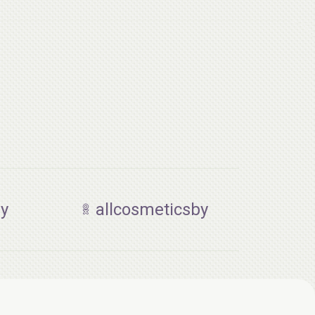
by
allcosmeticsby