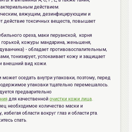
актериальным действием.
птическим, вяжущим, дезинфицирующим и
т действие токсичных веществ, повышает
убильного ореха, маки перуанской, корня
и горькой, кожуры мандарина, женьшеня,
одуванчика) - обладает противовоспалительным,
и, тонизирует, успокаивает кожу и защищает
 и внешний вид кожи.
может оседать внутри упаковки, поэтому, перед
 содержимое упаковки тщательно перемешалось.
дуется предварительно
ния
для качественной
очистки кожи лица
.
лец необходимое количество маски и
 избегая области вокруг глаз и области рта.
итесь спать.