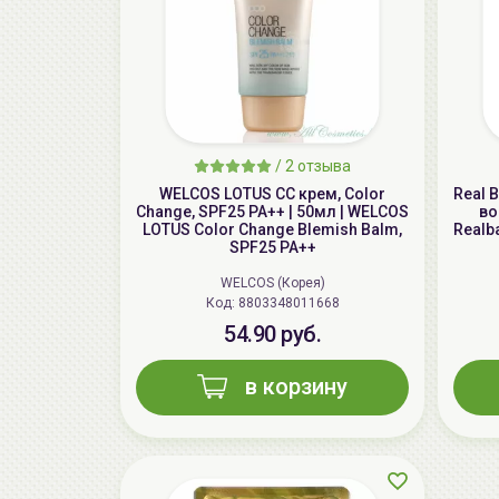
/
2 отзыва
WELCOS LOTUS СС крем, Color
Real 
Change, SPF25 PA++ | 50мл | WELCOS
во
LOTUS Color Change Blemish Balm,
Realba
SPF25 PA++
WELCOS (Корея)
Код: 8803348011668
54.90 руб.
в корзину