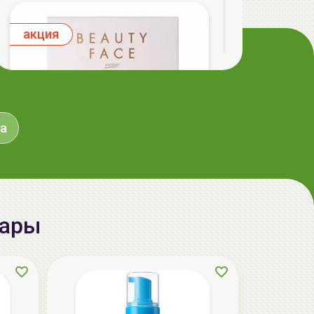
aкция
а
RUBELLI BEAUTY FACE Набор масок +
вары
бандаж для подтяжки овала лица |
7*20мл | Beauty Face
95.90 руб.
124.00 руб.
-22%