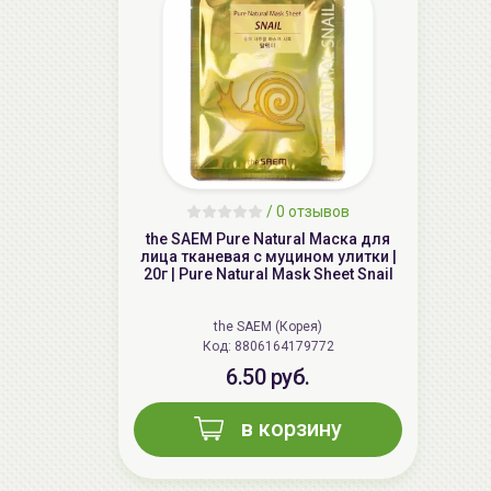
/
0 отзывов
the SAEM Pure Natural Маска для
лица тканевая с муцином улитки |
20г | Pure Natural Mask Sheet Snail
the SAEM (Корея)
Код: 8806164179772
6.50 руб.
в корзину