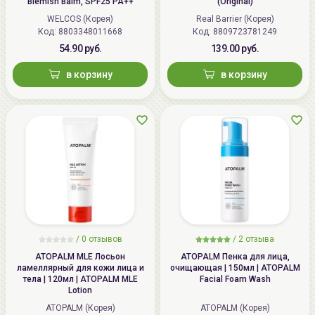
Blemish Balm, SPF25 PA++
(Original)
WELCOS (Корея)
Real Barrier (Корея)
Код: 8803348011668
Код: 8809723781249
54.90 руб.
139.00 руб.
в корзину
в корзину
/
0 отзывов
/
2 отзыва
ATOPALM MLE Лосьон
ATOPALM Пенка для лица,
ламеллярный для кожи лица и
очищающая | 150мл | ATOPALM
тела | 120мл | ATOPALM MLE
Facial Foam Wash
Lotion
ATOPALM (Корея)
ATOPALM (Корея)