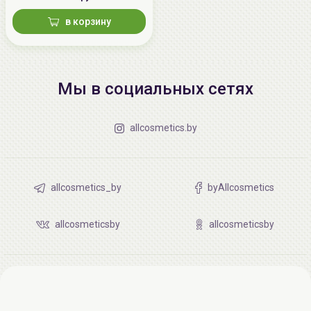
в корзину
Мы в социальных сетях
allcosmetics.by
allcosmetics_by
byAllcosmetics
allcosmeticsby
allcosmeticsby