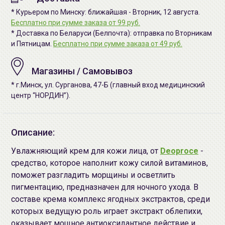
* Курьером по Минску: ближайшая - Вторник, 12 августа.
Бесплатно при сумме заказа от 99 руб.
* Доставка по Беларуси (Белпочта): отправка по Вторникам
и Пятницам.
Бесплатно при сумме заказа от 49 руб.
Магазины / Самовывоз
* г.Минск, ул. Сурганова, 47-Б (главный вход медицинский
центр “НОРДИН”).
Описание:
Увлажняющий крем для кожи лица, от
Deoproce
-
средство, которое наполнит кожу силой витаминов,
поможет разгладить морщины и осветлить
пигментацию, предназначен для ночного ухода. В
составе крема комплекс ягодных экстрактов, среди
которых ведущую роль играет экстракт облепихи,
оказывает мощное антиоксидантное действие и