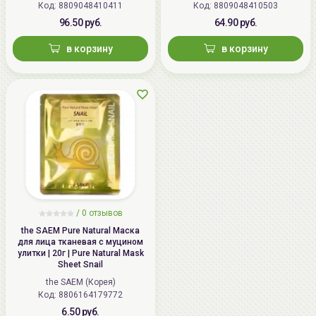
Код: 8809048410411
Код: 8809048410503
96.50 руб.
64.90 руб.
в корзину
в корзину
/
0 отзывов
the SAEM Pure Natural Маска
для лица тканевая с муцином
улитки | 20г | Pure Natural Mask
Sheet Snail
the SAEM (Корея)
Код: 8806164179772
6.50 руб.