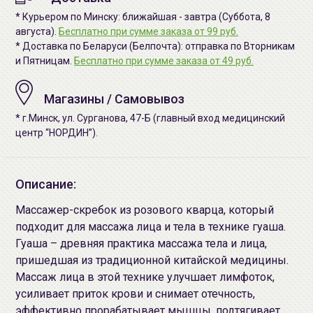
* Курьером по Минску: ближайшая - завтра (Суббота, 8
августа).
Бесплатно при сумме заказа от 99 руб.
* Доставка по Беларуси (Белпочта): отправка по Вторникам
и Пятницам.
Бесплатно при сумме заказа от 49 руб.
Магазины / Самовывоз
* г.Минск, ул. Сурганова, 47-Б (главный вход медицинский
центр “НОРДИН”).
Описание:
Массажер-скребок из розового кварца, который
подходит для массажа лица и тела в технике гуаша.
Гуаша – древняя практика массажа тела и лица,
пришедшая из традиционной китайской медицины.
Массаж лица в этой технике улучшает лимфоток,
усиливает приток крови и снимает отечность,
эффективно прорабатывает мышцы, подтягивает