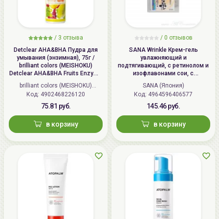
/
3 отзыва
/
0 отзывов
Detclear AHA&BHA Пудра для
SANA Wrinkle Крем-гель
умывания (энзимная), 75г /
увлажняющий и
brilliant colors (MEISHOKU)
подтягивающий, с ретинолом и
Detclear AHA&BHA Fruits Enzyme
изофлавонами сои, с
Powder Wash
осветляющим эффектом | 100г |
brilliant colors (MEISHOKU)
SANA (Япония)
Wrinkle Gel Cream (Whitening)
Код: 4902468226120
(Япония)
Код: 4964596406577
75.81 руб.
145.46 руб.
в корзину
в корзину