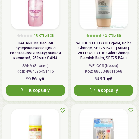
/
0 отзывов
/
2 отзыва
HADANOMY Лосьон
WELCOS LOTUS СС крем, Color
суперувлажняющий с
Change, SPF25 PA++ | 50мл |
коллагеном и гиалуроновой
WELCOS LOTUS Color Change
кислотой, 250мл / SANA
Blemish Balm, SPF25 PA++
HADANOMY Collagen mist
SANA (Япония)
WELCOS (Корея)
Код: 4964596451416
Код: 8803348011668
90.86 руб.
54.90 руб.
в корзину
в корзину