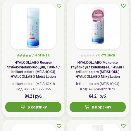
Размер: 80×50х7мм
Материал: 100% Розовый Кварц. Возможны
вкрапления чёрных или коричневых полосок или
пятнышек. Это является подтверждением
натуральности камня. Скребок гуаша создан из
натурального камня и в случае падения может
/
4 отзыва
/
0 отзывов
расколоться.
HYALCOLLABO Лосьон
HYALCOLLABO Молочко
глубокоувлажняющий, 180мл /
глубокоувлажняющее, 145мл /
Способ применения:
brilliant colors (MEISHOKU)
brilliant colors (MEISHOKU)
Обработайте массажёр средством для
HYALCOLLABO Moist Lotion
HYALCOLLABO Milky Lotion
дезинфекции.
brilliant colors (MEISHOKU)
brilliant colors (MEISHOKU)
Код: 4902468227066
(Япония)
Код: 4902468227073
(Япония)
Очистите лицо от косметики и других
84.21 руб.
84.21 руб.
загрязнений.
Можно нанести на лицо крем или другой
в корзину
в корзину
привычный уход (не обязательно).
Возьмите массажёр в руку и массируйте лицо в
течение 5-10 минут. Особое внимание уделите