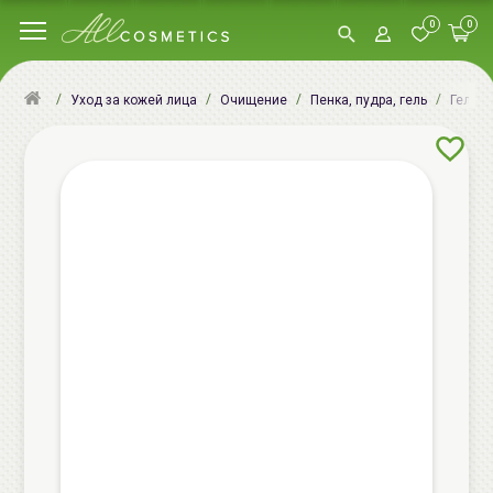
0
0
Уход за кожей лица
Очищение
Пенка, пудра, гель
Гели 