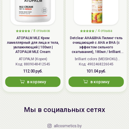
/
8 отзывов
/
4 отзыва
ATOPALM MLE Крем
Detclear AHA&BHA Пилинг-гель
ламеллярный для лица и тела,
очищающий с AHA и BHA (с
увлажняющий | 100мл |
эффектом сильного
ATOPALM MLE Cream
скатывания), 180мл / brilliant
colors (MEISHOKU) Detclear
ATOPALM (Корея)
brilliant colors (MEISHOKU)
Bright&Peel AHA&BHA Fruits
Код: 8809048412545
Код: 4902468226045
(Япония)
Peeling Jelly
112.00 руб.
101.04 руб.
в корзину
в корзину
Мы в социальных сетях
allcosmetics.by