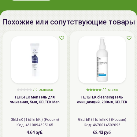
Импортер в
ООО «Аллкосметикс Групп».
Беларусь:
Беларусь, 220113 Минск,
ул.Мележа, д.5, корп.1, пом.233.
Похожие или сопутствующие товары
+375296092910
group@allcosmetics.by
/
0 отзывов
/
1 отзыв
ГЕЛЬТЕК Men Гель для
ГЕЛЬТЕК cleansing Гель
умывания, 5мл, GELTEK Men
очищающий, 200мл, GELTEK
GELTEK ( ГЕЛЬТЕК ) (Россия)
GELTEK ( ГЕЛЬТЕК ) (Россия)
Код: 4610094695165
Код: 4670014502096
4.64 руб.
62.43 руб.