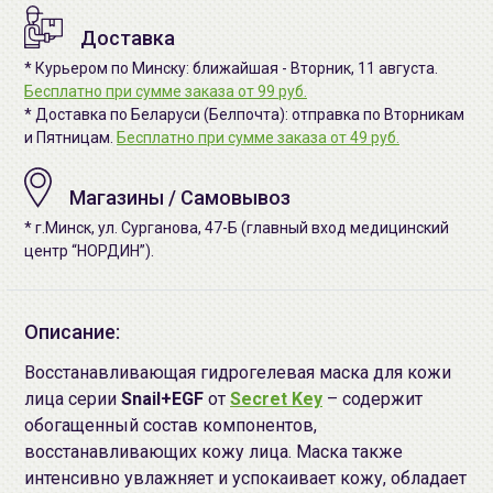
Доставка
* Курьером по Минску: ближайшая - Вторник, 11 августа.
Бесплатно при сумме заказа от 99 руб.
* Доставка по Беларуси (Белпочта): отправка по Вторникам
и Пятницам.
Бесплатно при сумме заказа от 49 руб.
Магазины / Самовывоз
* г.Минск, ул. Сурганова, 47-Б (главный вход медицинский
центр “НОРДИН”).
Описание:
Восстанавливающая гидрогелевая маска для кожи
лица серии
Snail+EGF
от
Secret Key
– содержит
обогащенный состав компонентов,
восстанавливающих кожу лица. Маска также
интенсивно увлажняет и успокаивает кожу, обладает