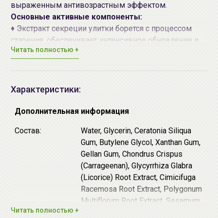
выраженным антивозрастным эффектом.
Основные активные компоненты:
♦ Экстракт секреции улитки борется с процессом
старения, обеспечивает интенсивное обновление и
Читать полностью +
восстановление кожи, эффективен при акне,
расширенных порах, угревой сыпи, пигментации,
шрамах и ожогах. Регенерирующие свойства
секреции улитки обусловлены содержанием
Характеристики:
аллантоина, гликолевой кислоты, коллагена и
эластина.
Дополнительная информация
♦ EGF – эпидермальный фактор роста. Это
Состав:
Water, Glycerin, Ceratonia Siliqua
полипептид, присутствующий во многих тканях
Gum, Butylene Glycol, Xanthan Gum,
организма. Именно он замедляет работу гена,
Gellan Gum, Chondrus Crispus
отвечающего за старение, стимулируя активность и
(Carrageenan), Glycyrrhiza Glabra
рост клеток кожи. EGF способствует обновлению
(Licorice) Root Extract, Cimicifuga
клеток эпидермиса, делая кожу эластичной и
Racemosa Root Extract, Polygonum
упругой.
Multiflorum Root Extract, Sesamum
♦ Экстракт риса, масло ши и масло арганы -
Читать полностью +
Indicum (Sesame) Seed Extract,
эффективно питают и увлажняют кожу лица.