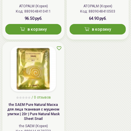
ATOPALM (Корея)
ATOPALM (Корея)
Код: 8809048410411
Код: 8809048410503
96.50 руб.
64.90 руб.
в корзину
в корзину
/
0 отзывов
the SAEM Pure Natural Маска
для лица тканевая с муцином
улитки | 20г | Pure Natural Mask
Sheet Snail
the SAEM (Корея)