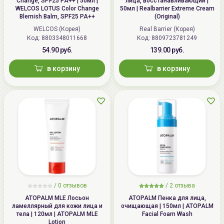
Change, SPF25 PA++ | 50мл |
лица, восстанавливающий |
WELCOS LOTUS Color Change
50мл | Realbarrier Extreme Cream
тел.:+375296131336
Blemish Balm, SPF25 PA++
(Original)
WELCOS (Корея)
Real Barrier (Корея)
Код: 8803348011668
Код: 8809723781249
54.90 руб.
139.00 руб.
в корзину
в корзину
/
0 отзывов
/
2 отзыва
ATOPALM MLE Лосьон
ATOPALM Пенка для лица,
ламеллярный для кожи лица и
очищающая | 150мл | ATOPALM
тела | 120мл | ATOPALM MLE
Facial Foam Wash
Lotion