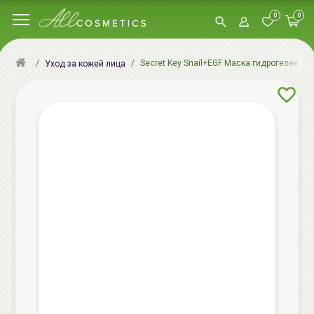
0
0
Secret Key Snail+EGF Маска гидрогелевая в
Уход за кожей лица