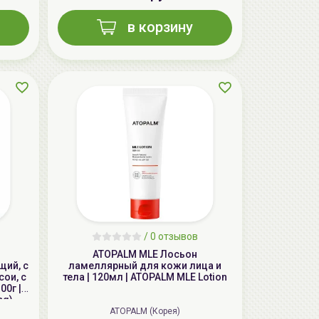
в корзину
/
0 отзывов
ь
ATOPALM MLE Лосьон
ий, с
ламеллярный для кожи лица и
ои, с
тела | 120мл | ATOPALM MLE Lotion
0г |
ng)
ATOPALM (Корея)