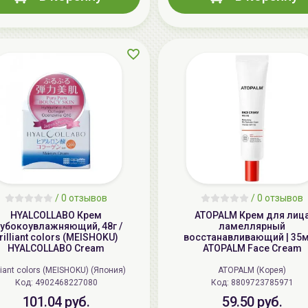
/
0 отзывов
/
0 отзывов
HYALCOLLABO Крем
ATOPALM Крем для лиц
лубокоувлажняющий, 48г /
ламеллярный
rilliant colors (MEISHOKU)
восстанавливающий | 35м
HYALCOLLABO Cream
ATOPALM Face Cream
lliant colors (MEISHOKU) (Япония)
ATOPALM (Корея)
Код: 4902468227080
Код: 8809723785971
101.04 руб.
59.50 руб.