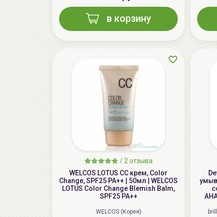
в корзину
/
2 отзыва
WELCOS LOTUS СС крем, Color
De
Change, SPF25 PA++ | 50мл | WELCOS
умыва
LOTUS Color Change Blemish Balm,
c
SPF25 PA++
AHA
WELCOS (Корея)
bri