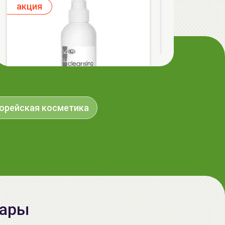
aкция
орейская косметика
ГЕЛЬТЕК cleansing Маска энзимная
пектиновая, 200г, GELTEK
59.00 руб.
124.98 руб.
-52%
вары
aкция