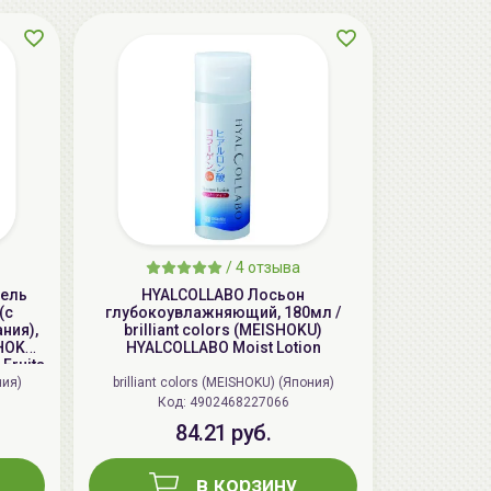
AiliCode Бальзам для волос
увлажняющий, 250мл
/
4 отзыва
19.99 руб.
27.38 руб.
-26%
гель
HYALCOLLABO Лосьон
(с
глубокоувлажняющий, 180мл /
ния),
brilliant colors (MEISHOKU)
SHOKU)
HYALCOLLABO Moist Lotion
Fruits
ния)
brilliant colors (MEISHOKU) (Япония)
aкция
Код: 4902468227066
84.21 руб.
в корзину