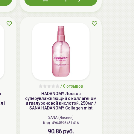
AiliCode Восстанавливающий крем-
пилинг для лица, 50мл
24.90 руб.
49.95 руб.
-50%
/
0 отзывов
а
HADANOMY Лосьон
суперувлажняющий с коллагеном
л |
и гиалуроновой кислотой, 250мл /
SANA HADANOMY Collagen mist
SANA (Япония)
Код: 4964596451416
90.86 руб.