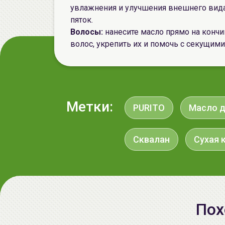
увлажнения и улучшения внешнего вида 
пяток.
Волосы:
нанесите масло прямо на конч
волос, укрепить их и помочь с секущими
Метки:
PURITO
Маcло д
Сквалан
Сухая 
Пох