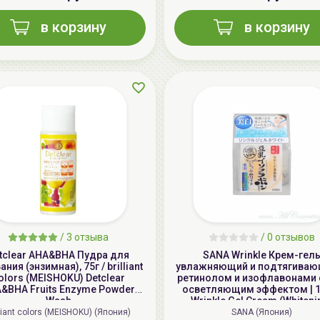
в корзину
в корзину
/
3 отзыва
/
0 отзывов
tclear AHA&BHA Пудра для
SANA Wrinkle Крем-гел
ния (энзимная), 75г / brilliant
увлажняющий и подтягивающ
olors (MEISHOKU) Detclear
ретинолом и изофлавонами с
&BHA Fruits Enzyme Powder
осветляющим эффектом | 10
Wash
Wrinkle Gel Cream (Whiteni
lliant colors (MEISHOKU) (Япония)
SANA (Япония)