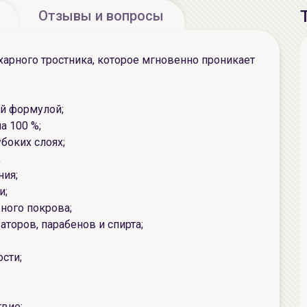
Отзывы и вопросы
харного тростника, которое мгновенно проникает
ой формулой;
а 100 %;
боких слоях;
;
ния;
и;
ного покрова;
аторов, парабенов и спирта;
сти;
вие;