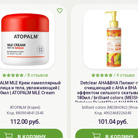
/
8 отзывов
/
4 отзыва
ALM MLE Крем ламеллярный
Detclear AHA&BHA Пилинг-
лица и тела, увлажняющий |
очищающий с AHA и BHA 
00мл | ATOPALM MLE Cream
эффектом сильного скатыва
180мл / brilliant colors (MEI
Detclear Bright&Peel AHA&BHA 
Peeling Jelly
ATOPALM (Корея)
brilliant colors (MEISHOKU) (Япо
Код: 8809048412545
Код: 4902468226045
112.00 руб.
101.04 руб.
в корзину
в корзину